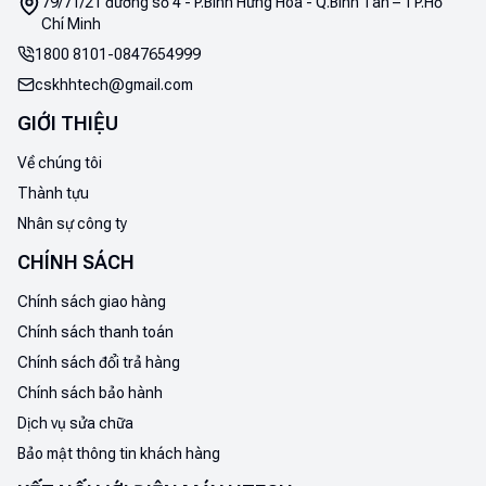
79/71/21 đường số 4 - P.Bình Hưng Hoà - Q.Bình Tân – TP.Hồ
thanh kim loại gọi là thanh ray. Điểm nổi bật của đèn ray
Chí Minh
là khả năng xoay góc 360° và điều chỉnh hướng ánh
1800 8101
-
0847654999
sáng dễ dàng, giúp tối ưu hóa chiếu sáng theo nhu cầu.
cskhhtech@gmail.com
GIỚI THIỆU
Về chúng tôi
Thành tựu
Nhân sự công ty
CHÍNH SÁCH
Chính sách giao hàng
Chính sách thanh toán
Chính sách đổi trả hàng
Đèn ray là gì?
Chính sách bảo hành
Đèn ray có thể tạo ra nhiều loại ánh sáng như trắng,
Dịch vụ sửa chữa
vàng, hoặc các màu sắc khác tùy thuộc vào mục đích
Bảo mật thông tin khách hàng
sử dụng. Sản phẩm này thường được dùng để chiếu