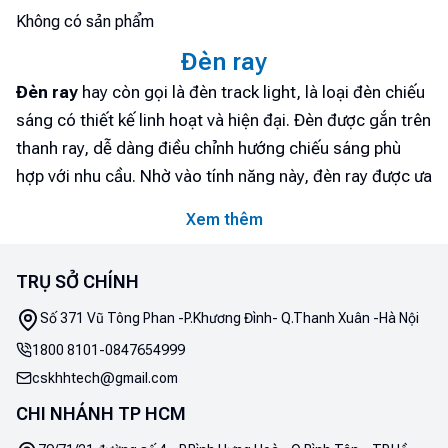
Không có sản phẩm
Đèn ray
Đèn ray
hay còn gọi là đèn track light, là loại đèn chiếu
sáng có thiết kế linh hoạt và hiện đại. Đèn được gắn trên
thanh ray, dễ dàng điều chỉnh hướng chiếu sáng phù
hợp với nhu cầu. Nhờ vào tính năng này, đèn ray được ưa
chuộng trong các showroom, cửa hàng, quán cafe, và
Xem thêm
nhà hàng để tạo điểm nhấn và không gian ánh sáng độc
đáo. Đây là lựa chọn lý tưởng cho những ai muốn kết
TRỤ SỞ CHÍNH
hợp tính thẩm mỹ và hiệu quả chiếu sáng. Vậy hãy cùng
Điện Máy Htech tìm hiểu về dòng đèn này nhé.
Số 371 Vũ Tông Phan -P.Khương Đình- Q.Thanh Xuân -Hà Nội
1. Đèn ray là gì?
1800 8101
-
0847654999
Đèn ray, hay còn gọi là đèn rọi ray hoặc đèn LED thanh
cskhhtech@gmail.com
ray, là loại đèn chiếu sáng sử dụng công nghệ LED,
CHI NHÁNH TP HCM
được thiết kế linh hoạt với phần chân cứng gắn trên một