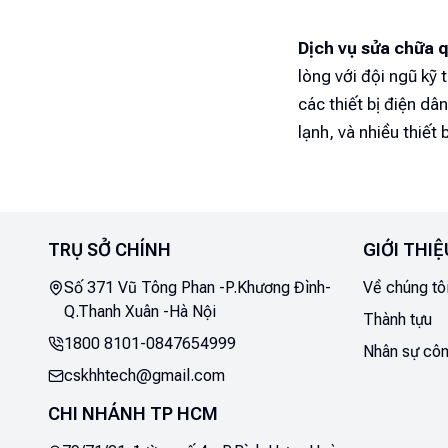
Dịch vụ sửa chữa q
lòng với đội ngũ kỹ 
các thiết bị điện dâ
lạnh, và nhiều thiết
hàng an tâm sử dụng
và hỗ trợ chi tiết!
TRỤ SỞ CHÍNH
GIỚI THIỆ
GỌI NGAY: 0847
Số 371 Vũ Tông Phan -P.Khương Đình-
Về chúng tô
Q.Thanh Xuân -Hà Nội
1. Sửa quạt trần
Thành tựu
Quạt trần là một tro
1800 8101
-
0847654999
Nhân sự côn
không gian phòng tạ
cskhhtech@gmail.com
đôi khi không tránh 
CHI NHÁNH TP HCM
đình, nhưng mọi vấn