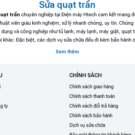
Sửa quạt trần
uạt trần
chuyên nghiệp tại Điện máy Htech cam kết mang đế
thuật viên giàu kinh nghiệm, xử lý nhanh chóng, uy tín. Chúng
n dụng và công nghiệp như tủ lạnh, máy lạnh, máy giặt, quạt 
 bị khác. Đặc biệt, các dịch vụ sửa chữa đều đi kèm bảo hành 
 sản phẩm sau khi được bảo dưỡng. Liên hệ ngay với chúng 
Xem thêm
U
CHÍNH SÁCH
654999
i
Chính sách giao hàng
 tại nhà - Điện Máy Htech
Chính sách thanh toán
ng các thiết bị thiết yếu hàng đầu của mỗi gia đình. Quạt trầ
g ty
Chính sách đổi trả hàng
o cảm giác thoải mái. Ngày này càng nhiều các loại quạt trầ
Chính sách bảo hành
khỏi hư hỏng trong quá trình sử dụng. Chắc chắn đó sẽ là một 
Dịch vụ sửa chữa
 đề hãy để dịch vụ
sửa quạt trần hà nội
của Điện máy Htech
Bảo mật thông tin khách hàng