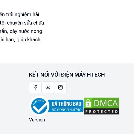
n trải nghiệm hài
 tôi chuyên sửa chữa
trần, cây nước nóng
dài hạn, giúp khách
tôi để được tư vấn
KẾT NỐI VỚI ĐIỆN MÁY HTECH
n giúp làm mát
n hiện đại, nhưng
rắc rối lớn với gia
Version
.