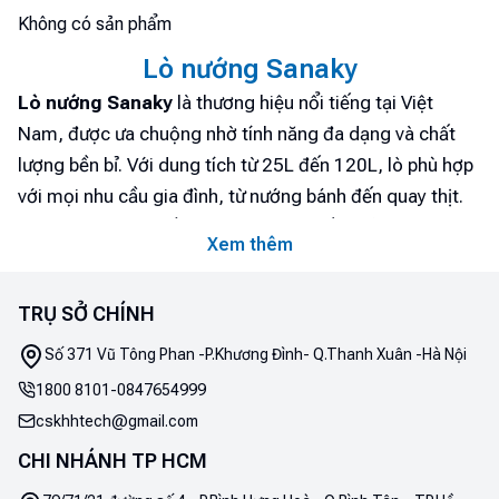
Không có sản phẩm
Lò nướng Sanaky
Lò nướng Sanaky
là thương hiệu nổi tiếng tại Việt
Nam, được ưa chuộng nhờ tính năng đa dạng và chất
lượng bền bỉ. Với dung tích từ 25L đến 120L, lò phù hợp
với mọi nhu cầu gia đình, từ nướng bánh đến quay thịt.
Công nghệ quạt đối lưu và nhiệt độ điều chỉnh chính xác
Xem thêm
giúp thực phẩm chín đều, giữ được hương vị thơm ngon.
Thiết kế hiện đại, dễ sử dụng, và an toàn, lò nướng
TRỤ SỞ CHÍNH
Sanaky trở thành lựa chọn hàng đầu cho không gian bếp
gia đình Việt. Hãy cùng Điện máy Htech khám phá thêm
Số 371 Vũ Tông Phan -P.Khương Đình- Q.Thanh Xuân -Hà Nội
thông tin về thương hiệu này nhé!
1800 8101
-
0847654999
cskhhtech@gmail.com
1. Lò nướng Sanaky của nước nào sản xuất
CHI NHÁNH TP HCM
Lò nướng Sanaky
là một thương hiệu gia dụng uy tín và