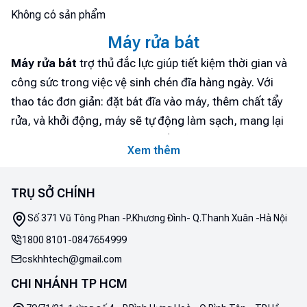
Không có sản phẩm
Máy rửa bát
Máy rửa bát
trợ thủ đắc lực giúp tiết kiệm thời gian và
công sức trong việc vệ sinh chén đĩa hàng ngày. Với
thao tác đơn giản: đặt bát đĩa vào máy, thêm chất tẩy
rửa, và khởi động, máy sẽ tự động làm sạch, mang lại
bát đĩa sạch bóng mà không cần rửa tay. Đặc biệt, máy
Xem thêm
rửa bát rất hữu ích trong các bữa tiệc hay dịp đông
người, khi số lượng chén đĩa tăng cao. Không chỉ tiện
TRỤ SỞ CHÍNH
lợi, máy còn đảm bảo vệ sinh an toàn nhờ rửa ở nhiệt độ
cao, loại bỏ vi khuẩn hiệu quả. Để tìm hiểu thêm về
Số 371 Vũ Tông Phan -P.Khương Đình- Q.Thanh Xuân -Hà Nội
những ưu điểm và tính năng nổi bật của dòng sản phẩm
1800 8101
-
0847654999
này, hãy cùng Điện máy Htech khám phá chi tiết hơn
cskhhtech@gmail.com
nhé!
CHI NHÁNH TP HCM
1. Máy rửa bát - Thiết bị hỗ trợ dọn dẹp sau