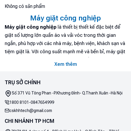
Không có sản phẩm
Máy giặt công nghiệp
Máy giặt công nghiệp
là thiết bị thiết kế đặc biệt để
giặt số lượng lớn quần áo và vải vóc trong thời gian
ngắn, phù hợp với các nhà máy, bệnh viện, khách sạn và
tiệm giặt là. Với công suất mạnh mẽ và bền bỉ, máy giặt
công nghiệp mang lại hiệu quả cao, tiết kiệm thời gian,
Xem thêm
năng lượng và nước. Các máy này thường được trang bị
chức năng tự động, nhiều chế độ giặt và khả năng xử lý
TRỤ SỞ CHÍNH
khối lượng lớn đồ giặt một cách hiệu quả. Sự kết hợp
giữa tính năng tiên tiến và khả năng vận hành ổn định
Số 371 Vũ Tông Phan -P.Khương Đình- Q.Thanh Xuân -Hà Nội
giúp máy giặt công nghiệp trở thành lựa chọn lý tưởng
1800 8101
-
0847654999
cho các cơ sở cần giặt số lượng lớn trong môi trường
cskhhtech@gmail.com
khối lượng công việc cao. Để tìm hiểu thêm về những ưu
CHI NHÁNH TP HCM
điểm và tính năng nổi bật của dòng sản phẩm này, hãy