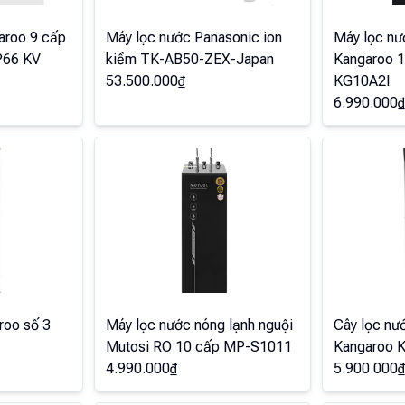
aroo 9 cấp
Máy lọc nước Panasonic ion
Máy lọc nư
P66 KV
kiềm TK-AB50-ZEX-Japan
Kangaroo 10
53.500.000
₫
KG10A2I
6.990.000
₫
roo số 3
Máy lọc nước nóng lạnh nguội
Cây lọc nướ
Mutosi RO 10 cấp MP-S1011
Kangaroo 
4.990.000
₫
5.900.000
₫