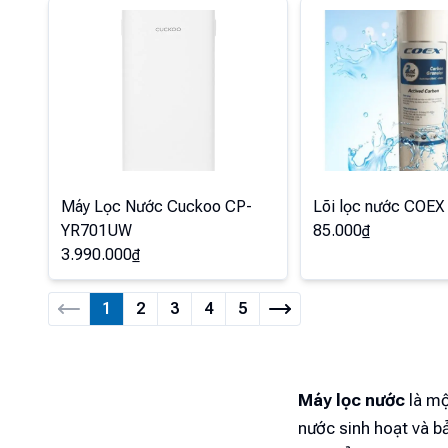
Máy Lọc Nước Cuckoo CP-
Lõi lọc nước COEX
YR701UW
85.000
₫
3.990.000
₫
1
2
3
4
5
Máy lọc nước
là mộ
nước sinh hoạt và b