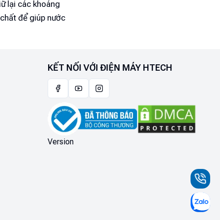
iữ lại các khoáng
 chất để giúp nước
ọc nước tại Điện máy
h
KẾT NỐI VỚI ĐIỆN MÁY HTECH
g dụng tuyệt vời
 như Hy Lạp cổ đại,
2000 năm trước
ụng lọc qua cát và
Version