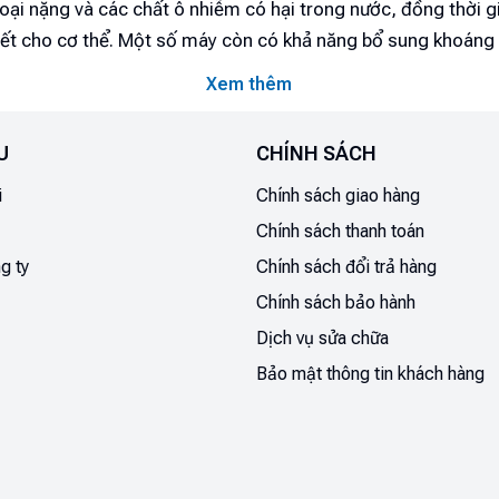
 loại nặng và các chất ô nhiễm có hại trong nước, đồng thời g
hiết cho cơ thể. Một số máy còn có khả năng bổ sung khoáng
 tốt cho sức khỏe. Hãy cùng tìm hiểu thêm về các loại máy l
Xem thêm
ản phẩm phù hợp nhất cho gia đình bạn!
- Thiết bị hỗ trợ cải thiện nguồn nước cho gia đìn
U
CHÍNH SÁCH
cần có một cái nhìn tổng quan về máy lọc nước và những côn
i
Chính sách giao hàng
ng hàng ngày. Bạn hiểu gì về máy lọc nước? Các nền văn minh
có nhận thức sâu sắc về việc sử dụng nước sạch từ khoảng 
Chính sách thanh toán
áp dụng các phương pháp đơn giản như đun sôi nước và sử d
g ty
Chính sách đổi trả hàng
ặn bẩn.
Chính sách bảo hành
Dịch vụ sửa chữa
Bảo mật thông tin khách hàng