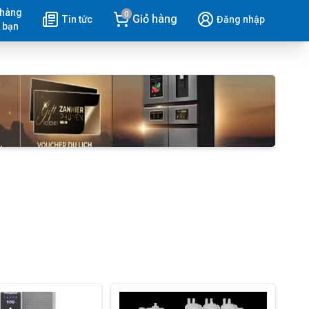
 hàng
0
Giỏ hàng
Tin tức
Đăng nhập
 bạn