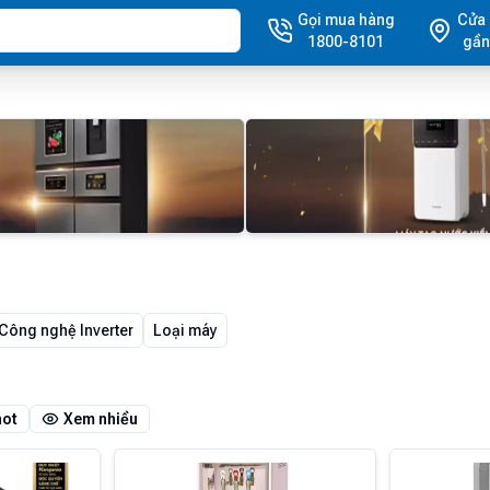
Gọi mua hàng
Cửa
1800-8101
gần
Công nghệ Inverter
Loại máy
hot
Xem nhiều