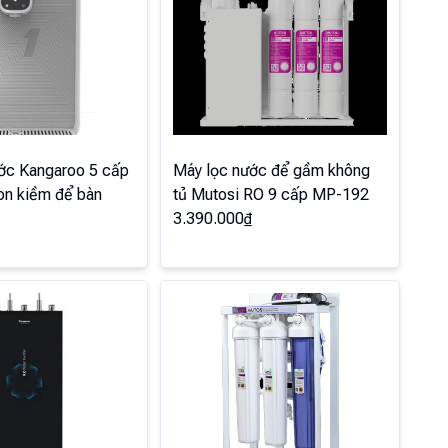
ớc Kangaroo 5 cấp
Máy lọc nước để gầm không
on kiềm để bàn
tủ Mutosi RO 9 cấp MP-192
3.390.000
₫