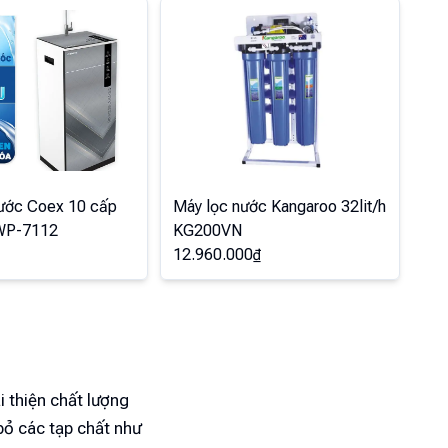
ước Coex 10 cấp
Máy lọc nước Kangaroo 32lit/h
WP-7112
KG200VN
12.960.000
₫
i thiện chất lượng
bỏ các tạp chất như