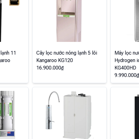
lạnh 11
Cây lọc nước nóng lạnh 5 lõi
Máy lọc nư
garoo
Kangaroo KG120
Hydrogen i
16.900.000
₫
KG400HD
9.990.000
₫