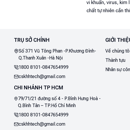
vi khuẩn, virus, kim
chất tự nhiên cần t
trở nên ngon hơn và
Htech để lựa chọn s
1. Máy lọc nước 
TRỤ SỞ CHÍNH
GIỚI THIỆ
Trước hết chúng ta 
Số 371 Vũ Tông Phan -P.Khương Đình-
Về chúng tô
của nó trong đời số
Q.Thanh Xuân -Hà Nội
Ai Cập và Ấn Độ đã 
Thành tựu
1800 8101
-
0847654999
Công nguyên. Họ đã 
Nhân sự côn
sỏi mịn để loại bỏ c
cskhhtech@gmail.com
CHI NHÁNH TP HCM
79/71/21 đường số 4 - P.Bình Hưng Hoà -
Q.Bình Tân – TP.Hồ Chí Minh
1800 8101
-
0847654999
cskhhtech@gmail.com