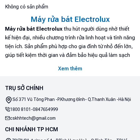
Không có sản phẩm
Máy rửa bát Electrolux
Máy rửa bát Electrolux
thu hút người dùng nhờ thiết
kế hiện đại, nhiều chương trình rửa linh hoạt và tính năng
tiện ích. Sản phẩm phù hợp cho gia đình từ nhỏ đến lớn,
giúp tiết kiệm thời gian và đảm bảo hiệu quả làm sạch
cao. Trên thị trường, Electrolux phải cạnh tranh với các
Xem thêm
thương hiệu như Bosch và Teka, nổi tiếng với độ bền và
công nghệ tiên tiến. Vậy, liệu Electrolux có đủ sức đáp
TRỤ SỞ CHÍNH
ứng kỳ vọng của người tiêu dùng? Để tìm hiểu thêm về
những ưu điểm và tính năng nổi bật của dòng sản phẩm
Số 371 Vũ Tông Phan -P.Khương Đình- Q.Thanh Xuân -Hà Nội
này, hãy cùng Điện máy Htech khám phá chi tiết hơn
1800 8101
-
0847654999
nhé!
cskhhtech@gmail.com
1. Máy rửa bát Electrolux - Thương hiệu gia
CHI NHÁNH TP HCM
dụng hàng đầu Thụy Điển