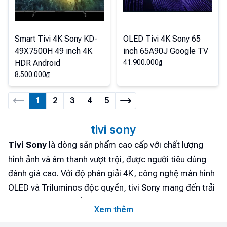
Smart Tivi 4K Sony KD-
OLED Tivi 4K Sony 65
49X7500H 49 inch 4K
inch 65A90J Google TV
HDR Android
41.900.000
₫
8.500.000
₫
1
2
3
4
5
tivi sony
Tivi Sony
là dòng sản phẩm cao cấp với chất lượng
hình ảnh và âm thanh vượt trội, được người tiêu dùng
đánh giá cao. Với độ phân giải 4K, công nghệ màn hình
OLED và Triluminos độc quyền, tivi Sony mang đến trải
nghiệm hình ảnh sống động và chân thực. Ngoài ra, tivi
Xem thêm
Sony còn tích hợp hệ điều hành Android, hỗ trợ điều