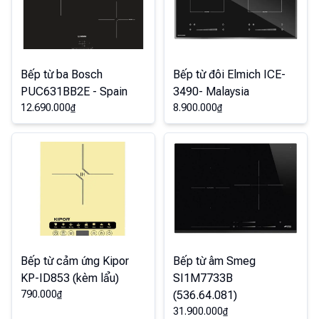
Bếp từ ba Bosch
Bếp từ đôi Elmich ICE-
PUC631BB2E - Spain
3490- Malaysia
12.690.000
₫
8.900.000
₫
Bếp từ cảm ứng Kipor
Bếp từ âm Smeg
KP-ID853 (kèm lẩu)
SI1M7733B
790.000
₫
(536.64.081)
31.900.000
₫