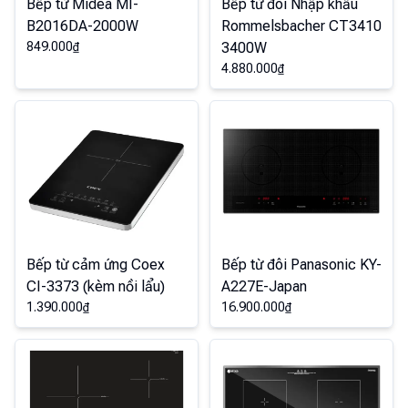
Bếp từ Midea MI-
Bếp từ đôi Nhập khẩu
B2016DA-2000W
Rommelsbacher CT3410
849.000
₫
3400W
4.880.000
₫
Bếp từ cảm ứng Coex
Bếp từ đôi Panasonic KY-
CI-3373 (kèm nồi lẩu)
A227E-Japan
1.390.000
₫
16.900.000
₫