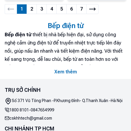
1
2
3
4
5
6
7
Bếp điện từ
Bếp điện từ
thiết bị nhà bếp hiện đại, sử dụng công
nghệ cảm ứng điện từ để truyền nhiệt trực tiếp lên đáy
nồi, giúp nấu ăn nhanh và tiết kiệm điện năng. Với thiết
kế sang trọng, dễ lau chùi, bếp từ an toàn hơn so với
bếp gas. Thiết bị này ngày càng phổ biến nhờ các tính
Xem thêm
năng thông minh như hẹn giờ, khóa trẻ em, và bảng
điều khiển cảm ứng, mang lại sự tiện nghi và an toàn
TRỤ SỞ CHÍNH
cho người dùng. Để tìm hiểu thêm về những ưu điểm và
tính năng nổi bật của dòng sản phẩm này, hãy cùng
Số 371 Vũ Tông Phan -P.Khương Đình- Q.Thanh Xuân -Hà Nội
Điện máy Htech khám phá chi tiết hơn nhé!
1800 8101
-
0847654999
cskhhtech@gmail.com
1. Nguồn gốc ra đời của bếp từ
CHI NHÁNH TP HCM