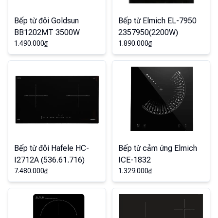
Bếp từ đôi Goldsun
Bếp từ Elmich EL-7950
BB1202MT 3500W
2357950(2200W)
1.490.000
₫
1.890.000
₫
Bếp từ đôi Hafele HC-
Bếp từ cảm ứng Elmich
I2712A (536.61.716)
ICE-1832
7.480.000
₫
1.329.000
₫