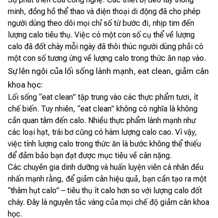
minh, đồng hồ thể thao và điện thoại di động đã cho phép
người dùng theo dõi mọi chỉ số từ bước đi, nhịp tim đến
lượng calo tiêu thụ. Việc có một con số cụ thể về lượng
calo đã đốt cháy mỗi ngày đã thôi thúc người dùng phải có
một con số tương ứng về lượng calo trong thức ăn nạp vào.
Sự lên ngôi của lối sống lành mạnh, eat clean, giảm cân
khoa học:
Lối sống “eat clean” tập trung vào các thực phẩm tươi, ít
chế biến. Tuy nhiên, “eat clean” không có nghĩa là không
cần quan tâm đến calo. Nhiều thực phẩm lành mạnh như
các loại hạt, trái bơ cũng có hàm lượng calo cao. Vì vậy,
việc tính lượng calo trong thức ăn là bước không thể thiếu
để đảm bảo bạn đạt được mục tiêu về cân nặng.
Các chuyên gia dinh dưỡng và huấn luyện viên cá nhân đều
nhấn mạnh rằng, để giảm cân hiệu quả, bạn cần tạo ra một
“thâm hụt calo” – tiêu thụ ít calo hơn so với lượng calo đốt
cháy. Đây là nguyên tắc vàng của mọi chế độ giảm cân khoa
học.