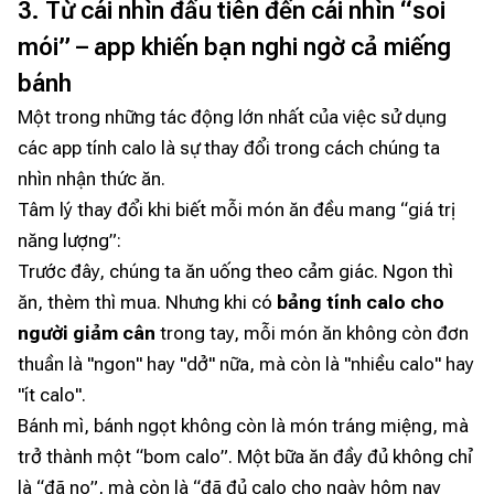
3. Từ cái nhìn đầu tiên đến cái nhìn “soi
mói” – app khiến bạn nghi ngờ cả miếng
bánh
Một trong những tác động lớn nhất của việc sử dụng
các app tính calo là sự thay đổi trong cách chúng ta
nhìn nhận thức ăn.
Tâm lý thay đổi khi biết mỗi món ăn đều mang “giá trị
năng lượng”:
Trước đây, chúng ta ăn uống theo cảm giác. Ngon thì
ăn, thèm thì mua. Nhưng khi có
bảng tính calo cho
người giảm cân
trong tay, mỗi món ăn không còn đơn
thuần là "ngon" hay "dở" nữa, mà còn là "nhiều calo" hay
"ít calo".
Bánh mì, bánh ngọt không còn là món tráng miệng, mà
trở thành một “bom calo”. Một bữa ăn đầy đủ không chỉ
là “đã no”, mà còn là “đã đủ calo cho ngày hôm nay