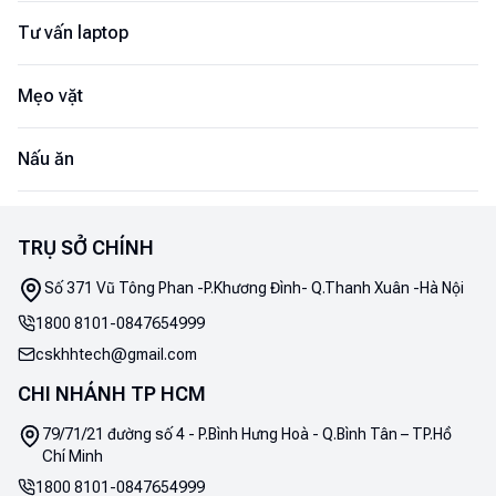
Tư vấn laptop
Mẹo vặt
Nấu ăn
TRỤ SỞ CHÍNH
Số 371 Vũ Tông Phan -P.Khương Đình- Q.Thanh Xuân -Hà Nội
1800 8101
-
0847654999
cskhhtech@gmail.com
CHI NHÁNH TP HCM
79/71/21 đường số 4 - P.Bình Hưng Hoà - Q.Bình Tân – TP.Hồ
Chí Minh
1800 8101
-
0847654999