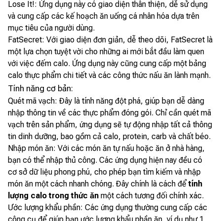
Lose It!: Ứng dụng này có giao diện thân thiện, dễ sử dụng
và cung cấp các kế hoạch ăn uống cá nhân hóa dựa trên
mục tiêu của người dùng.
FatSecret: Với giao diện đơn giản, dễ theo dõi, FatSecret là
một lựa chọn tuyệt vời cho những ai mới bắt đầu làm quen
với việc đếm calo. Ứng dụng này cũng cung cấp một bảng
calo thực phẩm chi tiết và các công thức nấu ăn lành mạnh.
Tính năng cơ bản:
Quét mã vạch: Đây là tính năng đột phá, giúp bạn dễ dàng
nhập thông tin về các thực phẩm đóng gói. Chỉ cần quét mã
vạch trên sản phẩm, ứng dụng sẽ tự động nhập tất cả thông
tin dinh dưỡng, bao gồm cả calo, protein, carb và chất béo.
Nhập món ăn: Với các món ăn tự nấu hoặc ăn ở nhà hàng,
bạn có thể nhập thủ công. Các ứng dụng hiện nay đều có
cơ sở dữ liệu phong phú, cho phép bạn tìm kiếm và nhập
món ăn một cách nhanh chóng. Đây chính là cách để
tính
lượng calo trong thức ăn
một cách tương đối chính xác.
Ước lượng khẩu phần: Các ứng dụng thường cung cấp các
công cụ để giúp bạn ước lượng khẩu phần ăn, ví dụ như 1