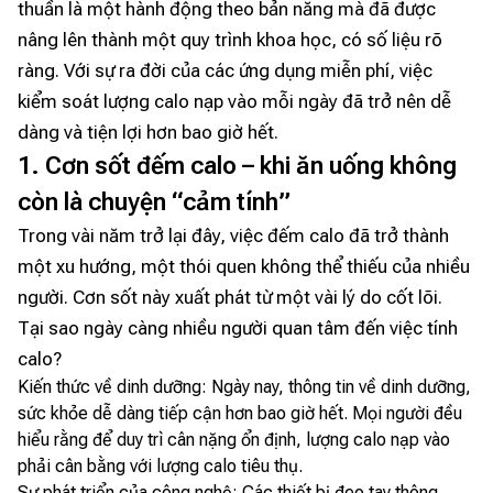
thuần là một hành động theo bản năng mà đã được
nâng lên thành một quy trình khoa học, có số liệu rõ
ràng. Với sự ra đời của các ứng dụng miễn phí, việc
kiểm soát lượng calo nạp vào mỗi ngày đã trở nên dễ
dàng và tiện lợi hơn bao giờ hết.
1. Cơn sốt đếm calo – khi ăn uống không
còn là chuyện “cảm tính”
Trong vài năm trở lại đây, việc đếm calo đã trở thành
một xu hướng, một thói quen không thể thiếu của nhiều
người. Cơn sốt này xuất phát từ một vài lý do cốt lõi.
Tại sao ngày càng nhiều người quan tâm đến việc tính
calo?
Kiến thức về dinh dưỡng: Ngày nay, thông tin về dinh dưỡng,
sức khỏe dễ dàng tiếp cận hơn bao giờ hết. Mọi người đều
hiểu rằng để duy trì cân nặng ổn định, lượng calo nạp vào
phải cân bằng với lượng calo tiêu thụ.
Sự phát triển của công nghệ: Các thiết bị đeo tay thông