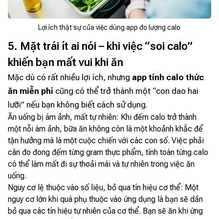
Lợi ích thật sự của việc dùng app đo lượng calo
5. Mặt trái ít ai nói – khi việc “soi calo”
khiến bạn mất vui khi ăn
Mặc dù có rất nhiều lợi ích, nhưng
app tính calo thức
ăn miễn phí
cũng có thể trở thành một “con dao hai
lưỡi” nếu bạn không biết cách sử dụng.
Ăn uống bị ám ảnh, mất tự nhiên: Khi đếm calo trở thành
một nỗi ám ảnh, bữa ăn không còn là một khoảnh khắc để
tận hưởng mà là một cuộc chiến với các con số. Việc phải
cân đo đong đếm từng gram thực phẩm, tính toán từng calo
có thể làm mất đi sự thoải mái và tự nhiên trong việc ăn
uống.
Nguy cơ lệ thuộc vào số liệu, bỏ qua tín hiệu cơ thể: Một
nguy cơ lớn khi quá phụ thuộc vào ứng dụng là bạn sẽ dần
bỏ qua các tín hiệu tự nhiên của cơ thể. Bạn sẽ ăn khi ứng