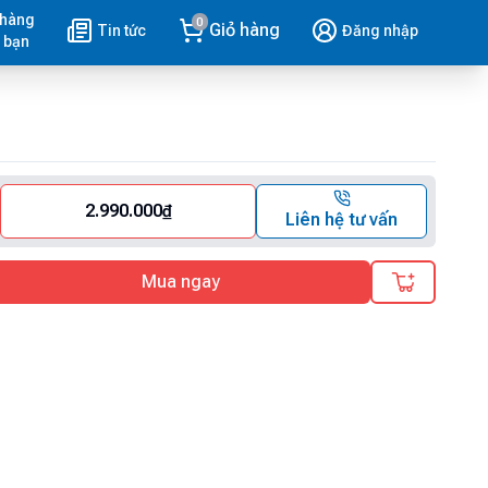
 hàng
0
Giỏ hàng
Tin tức
Đăng nhập
 bạn
2.990.000
₫
Liên hệ tư vấn
Mua ngay