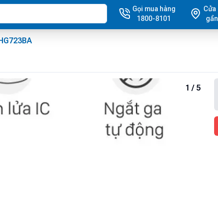
Gọi mua hàng
Cửa
1800-8101
gần
 EHG723BA
1
/
5