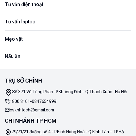
Tư vấn điện thoại
Tư vấn laptop
Mẹo vặt
Nấu ăn
TRỤ SỞ CHÍNH
Số 371 Vũ Tông Phan -P.Khương Đình- Q.Thanh Xuân -Hà Nội
1800 8101
-
0847654999
cskhhtech@gmail.com
CHI NHÁNH TP HCM
79/71/21 đường số 4 - P.Bình Hưng Hoà - Q.Bình Tân – TP.Hồ