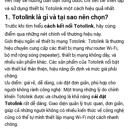
viết này sẽ hướng dẫn bạn từng bước chi tiết để thiết lập
và sử dụng thiết bị Totolink một cách hiệu quả nhất.
1. Totolink là gì và tại sao nên chọn?
Trước khi tìm hiểu
cách kết nối Totolink
, hãy cùng
điểm qua những nét chính về thương hiệu này.
Giới thiệu ngắn về thiết bị mạng Totolink: Totolink là thương
hiệu chuyên cung cấp các thiết bị mạng như router Wi-Fi,
bộ mở rộng sóng (repeater), thiết bị mạng không dây, và
nhiều sản phẩm khác. Các sản phẩm của Totolink nổi bật
với thiết kế thân thiện, hiệu năng ổn định và mức giá phải
chăng.
Ưu điểm: giá rẻ, dễ dùng, cài đặt đơn giản, phù hợp cho
người không rành công nghệ: Một trong những lý do chính
khiến Totolink được ưa chuộng là khả năng
cài đặt
Totolink
rất dễ dàng. Giao diện quản lý trực quan, đơn giản,
giúp cả những người không có nhiều kiến thức về công nghệ
cũng có thể tự mình thiết lập mạng Wi-Fi một cách nhanh
chóng.