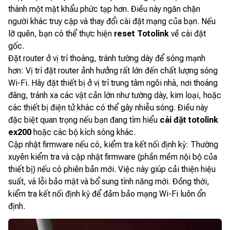
thành một mật khẩu phức tạp hơn. Điều này ngăn chặn
người khác truy cập và thay đổi cài đặt mạng của bạn. Nếu
lỡ quên, bạn có thể thực hiện
reset Totolink
về cài đặt
gốc.
Đặt router ở vị trí thoáng, tránh tường dày để sóng mạnh
hơn: Vị trí đặt router ảnh hưởng rất lớn đến chất lượng sóng
Wi-Fi. Hãy đặt thiết bị ở vị trí trung tâm ngôi nhà, nơi thoáng
đãng, tránh xa các vật cản lớn như tường dày, kim loại, hoặc
các thiết bị điện tử khác có thể gây nhiễu sóng. Điều này
đặc biệt quan trọng nếu bạn đang tìm hiểu
cài đặt totolink
ex200
hoặc các bộ kích sóng khác.
Cập nhật firmware nếu có, kiểm tra kết nối định kỳ: Thường
xuyên kiểm tra và cập nhật firmware (phần mềm nội bộ của
thiết bị) nếu có phiên bản mới. Việc này giúp cải thiện hiệu
suất, vá lỗi bảo mật và bổ sung tính năng mới. Đồng thời,
kiểm tra kết nối định kỳ để đảm bảo mạng Wi-Fi luôn ổn
định.