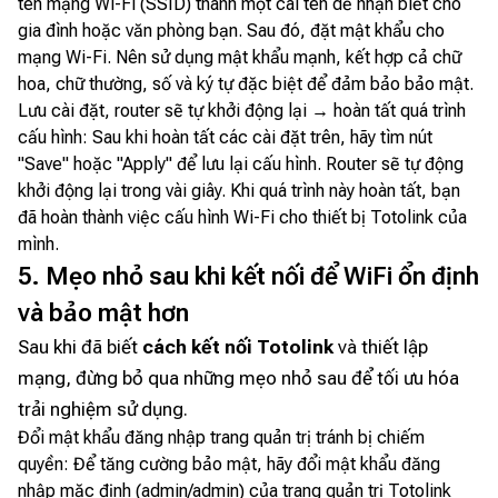
tên mạng Wi-Fi (SSID) thành một cái tên dễ nhận biết cho
gia đình hoặc văn phòng bạn. Sau đó, đặt mật khẩu cho
mạng Wi-Fi. Nên sử dụng mật khẩu mạnh, kết hợp cả chữ
hoa, chữ thường, số và ký tự đặc biệt để đảm bảo bảo mật.
Lưu cài đặt, router sẽ tự khởi động lại → hoàn tất quá trình
cấu hình: Sau khi hoàn tất các cài đặt trên, hãy tìm nút
"Save" hoặc "Apply" để lưu lại cấu hình. Router sẽ tự động
khởi động lại trong vài giây. Khi quá trình này hoàn tất, bạn
đã hoàn thành việc cấu hình Wi-Fi cho thiết bị Totolink của
mình.
5. Mẹo nhỏ sau khi kết nối để WiFi ổn định
và bảo mật hơn
Sau khi đã biết
cách kết nối Totolink
và thiết lập
mạng, đừng bỏ qua những mẹo nhỏ sau để tối ưu hóa
trải nghiệm sử dụng.
Đổi mật khẩu đăng nhập trang quản trị tránh bị chiếm
quyền: Để tăng cường bảo mật, hãy đổi mật khẩu đăng
nhập mặc định (admin/admin) của trang quản trị Totolink