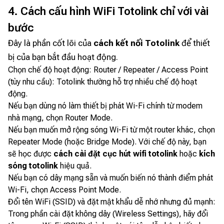
4. Cách cấu hình WiFi Totolink chỉ với vài
bước
Đây là phần cốt lõi của
cách kết nối Totolink
để thiết
bị của bạn bắt đầu hoạt động.
Chọn chế độ hoạt động: Router / Repeater / Access Point
(tùy nhu cầu): Totolink thường hỗ trợ nhiều chế độ hoạt
động.
Nếu bạn dùng nó làm thiết bị phát Wi-Fi chính từ modem
nhà mạng, chọn Router Mode.
Nếu bạn muốn mở rộng sóng Wi-Fi từ một router khác, chọn
Repeater Mode (hoặc Bridge Mode). Với chế độ này, bạn
sẽ học được
cách cài đặt cục hút wifi totolink
hoặc
kích
sóng totolink
hiệu quả.
Nếu bạn có dây mạng sẵn và muốn biến nó thành điểm phát
Wi-Fi, chọn Access Point Mode.
Đổi tên WiFi (SSID) và đặt mật khẩu dễ nhớ nhưng đủ mạnh:
Trong phần cài đặt không dây (Wireless Settings), hãy đổi