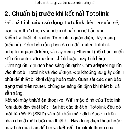
Totolink là gì và tại sao nên chọn?
2. Chuẩn bị trước khi kết nối Totolink
Để quá trình
cách sử dụng Totolink
diễn ra suôn sẻ,
bạn cần thực hiện vài bước chuẩn bị cơ bản sau:
Kiểm tra thiết bị: router Totolink, nguồn điện, dây mạng
(nếu có): Đảm bảo rằng bạn đã có đủ router Totolink,
adapter nguồn đi kèm, và dây mạng Ethernet (nếu bạn muốn
kết nối router với modem chính hoặc máy tính bàn).
Cắm nguồn, đợi đèn báo sáng ổn định: Cắm adapter nguồn
vào thiết bị Totolink và vào ổ điện. Đợi khoảng 30 giây đến 1
phút để thiết bị khởi động hoàn toàn. Quan sát các đèn báo
trạng thái trên router, chúng sẽ sáng ổn định khi thiết bị đã
sẵn sàng.
Kết nối máy tính/điện thoại với WiFi mặc định của Totolink
(ghi dưới đáy thiết bị): Hầu hết các thiết bị Totolink đều có
một tên Wi-Fi (SSID) và mật khẩu mặc định được in trên
nhãn dán ở mặt dưới của thiết bị. Hãy dùng điện thoại hoặc
máy tính của bạn để tìm và
kết nối Totolink
thông qua