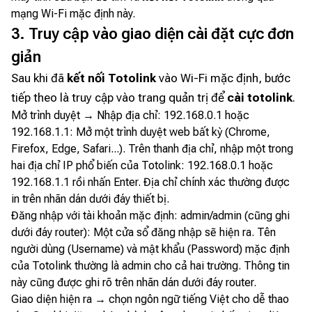
mạng Wi-Fi mặc định này.
3. Truy cập vào giao diện cài đặt cực đơn
giản
Sau khi đã
kết nối Totolink
vào Wi-Fi mặc định, bước
tiếp theo là truy cập vào trang quản trị để
cài totolink
.
Mở trình duyệt → Nhập địa chỉ: 192.168.0.1 hoặc
192.168.1.1: Mở một trình duyệt web bất kỳ (Chrome,
Firefox, Edge, Safari...). Trên thanh địa chỉ, nhập một trong
hai địa chỉ IP phổ biến của Totolink: 192.168.0.1 hoặc
192.168.1.1 rồi nhấn Enter. Địa chỉ chính xác thường được
in trên nhãn dán dưới đáy thiết bị.
Đăng nhập với tài khoản mặc định: admin/admin (cũng ghi
dưới đáy router): Một cửa sổ đăng nhập sẽ hiện ra. Tên
người dùng (Username) và mật khẩu (Password) mặc định
của Totolink thường là admin cho cả hai trường. Thông tin
này cũng được ghi rõ trên nhãn dán dưới đáy router.
Giao diện hiện ra → chọn ngôn ngữ tiếng Việt cho dễ thao