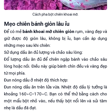
Cách pha bột chiên khoai mỡ.
Mẹo chiên bánh giòn lâu ỉu
Để có mẻ
bánh khoai mỡ chiên giòn
rụm, vàng đẹp và
giữ được độ giòn lâu, không bị ỉu, bạn cần áp dụng
những mẹo sau khi chiên:
Sử dụng dầu ăn đủ lượng và chảo sâu lòng:
Đổ lượng dầu ăn đủ để chiên ngập bánh vào chảo sâu
lòng hoặc nồi. Điều này giúp bánh chín đều và vàng đẹp
từ mọi phía.
Đun nóng dầu ở nhiệt độ thích hợp:
Đun nóng dầu ăn trên lửa vừa. Nhiệt độ dầu lý tưởng là
khoảng 160∘C−170∘C. Bạn có thể thử bằng cách cho
một mẩu bột nhỏ vào, nếu thấy bột nổi lên và sủi tăm
nhẹ là dầu đã đạt.