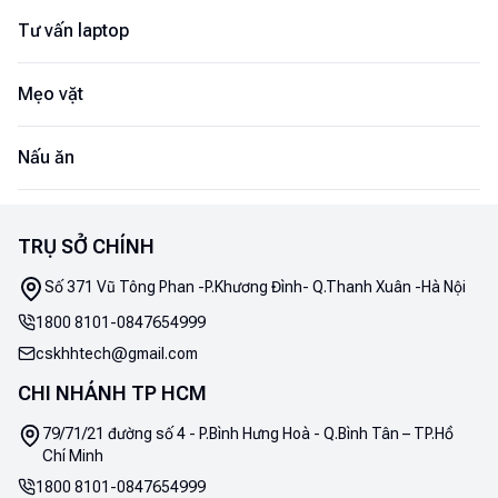
Tư vấn laptop
Mẹo vặt
Nấu ăn
TRỤ SỞ CHÍNH
Số 371 Vũ Tông Phan -P.Khương Đình- Q.Thanh Xuân -Hà Nội
1800 8101
-
0847654999
cskhhtech@gmail.com
CHI NHÁNH TP HCM
79/71/21 đường số 4 - P.Bình Hưng Hoà - Q.Bình Tân – TP.Hồ
Chí Minh
1800 8101
-
0847654999