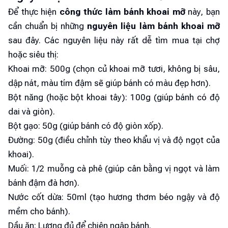
Để thực hiện
công thức làm bánh khoai mỡ
này, bạn
cần chuẩn bị những
nguyên liệu làm bánh khoai mỡ
sau đây. Các nguyên liệu này rất dễ tìm mua tại chợ
hoặc siêu thị:
Khoai mỡ: 500g (chọn củ khoai mỡ tươi, không bị sâu,
dập nát, màu tím đậm sẽ giúp bánh có màu đẹp hơn).
Bột năng (hoặc bột khoai tây): 100g (giúp bánh có độ
dai và giòn).
Bột gạo: 50g (giúp bánh có độ giòn xốp).
Đường: 50g (điều chỉnh tùy theo khẩu vị và độ ngọt của
khoai).
Muối: 1/2 muỗng cà phê (giúp cân bằng vị ngọt và làm
bánh đậm đà hơn).
Nước cốt dừa: 50ml (tạo hương thơm béo ngậy và độ
mềm cho bánh).
Dầu ăn: Lượng đủ để chiên ngập bánh.