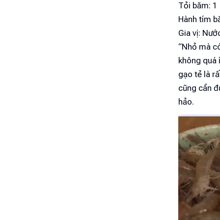
Tỏi băm: 1
Hành tím b
Gia vị: Nướ
“Nhỏ mà có 
không quá í
gạo tẻ là r
cũng cần đ
hảo.