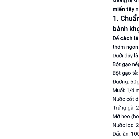
không bị kh
miền tây
n
1. Chuẩn
bánh khọ
Để
cách là
thơm ngon, 
Dưới đây là
Bột gạo nế
Bột gạo tẻ
Đường: 50
Muối: 1/4 
Nước cốt d
Trứng gà: 
Mỡ heo (ho
Nước lọc: 
Dầu ăn: 10