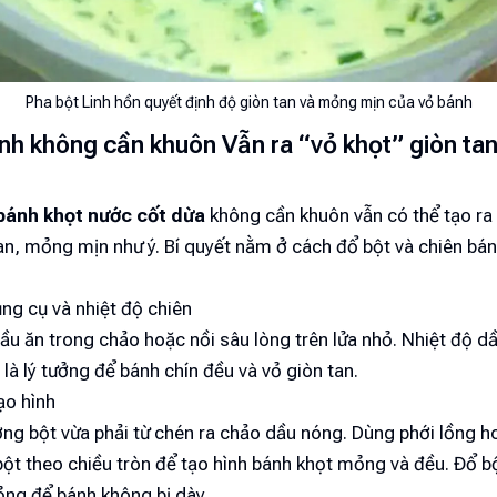
Pha bột Linh hồn quyết định độ giòn tan và mỏng mịn của vỏ bánh
nh không cần khuôn Vẫn ra “vỏ khọt” giòn tan
bánh khọt nước cốt dừa
không cần khuôn vẫn có thể tạo ra
an, mỏng mịn như ý. Bí quyết nằm ở cách đổ bột và chiên bá
ng cụ và nhiệt độ chiên
u ăn trong chảo hoặc nồi sâu lòng trên lửa nhỏ. Nhiệt độ d
à lý tưởng để bánh chín đều và vỏ giòn tan.
ạo hình
ợng bột vừa phải từ chén ra chảo dầu nóng. Dùng phới lồng
ột theo chiều tròn để tạo hình bánh khọt mỏng và đều. Đổ b
ỏng để bánh không bị dày.