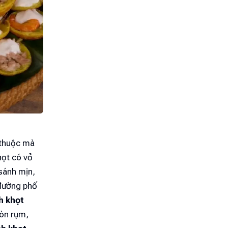
 thuộc mà
họt có vỏ
sánh mịn,
 đường phố
h khọt
iòn rụm,