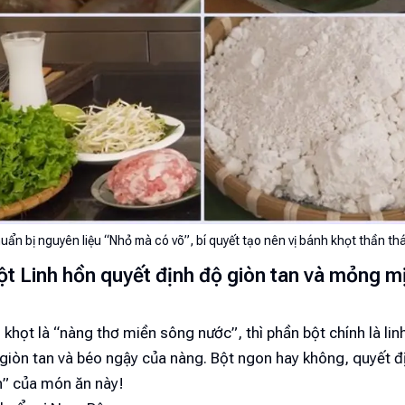
uẩn bị nguyên liệu “Nhỏ mà có võ”, bí quyết tạo nên vị bánh khọt thần th
ột Linh hồn quyết định độ giòn tan và mỏng m
 khọt là “nàng thơ miền sông nước”, thì phần bột chính là li
 giòn tan và béo ngậy của nàng. Bột ngon hay không, quyết 
n” của món ăn này!