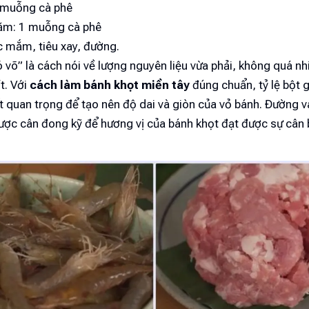
 muỗng cà phê
ăm: 1 muỗng cà phê
c mắm, tiêu xay, đường.
võ” là cách nói về lượng nguyên liệu vừa phải, không quá n
t. Với
cách làm bánh khọt miền tây
đúng chuẩn, tỷ lệ bột 
ất quan trọng để tạo nên độ dai và giòn của vỏ bánh. Đường 
ược cân đong kỹ để hương vị của bánh khọt đạt được sự cân