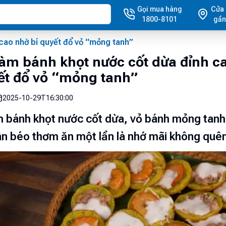
Gọi mua hàng
Cửa
1800-8101
gần
cao nhờ bí quyết đổ vỏ “mỏng tanh”
àm bánh khọt nước cốt dừa đỉnh c
ết đổ vỏ “mỏng tanh”
2025-10-29T16:30:00
 bánh khọt nước cốt dừa, vỏ bánh mỏng tanh
n béo thơm ăn một lần là nhớ mãi không quê