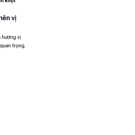
h khọt
nên vị
 hương vị
 quan trọng.