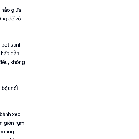
 hảo giữa
ờng để vỏ
i bột sánh
 hấp dẫn
 đều, không
 bột nổi
 bánh xèo
ền giòn rụm.
thoang