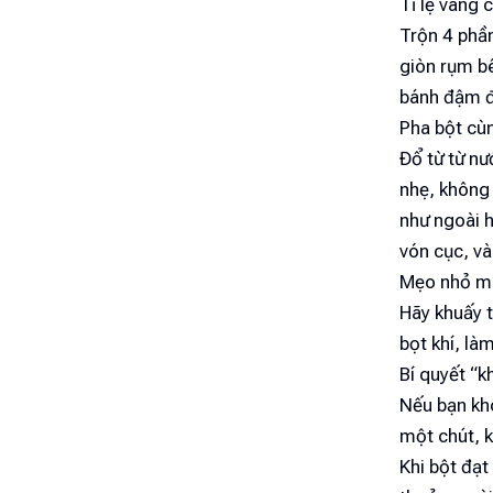
Tỉ lệ vàng 
Trộn 4 phần
giòn rụm b
bánh đậm đà
Pha bột cù
Đổ từ từ nư
nhẹ, không
như ngoài h
vón cục, và
Mẹo nhỏ mà
Hãy khuấy t
bọt khí, là
Bí quyết “
Nếu bạn kh
một chút, k
Khi bột đạt