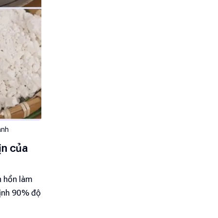
ánh
ịn của
nh hồn làm
định 90% độ