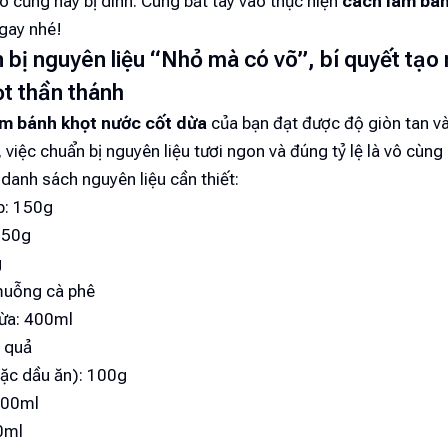
ô cứng hay bị dính. Cùng bắt tay vào thực hiện
cách làm bán
gay nhé!
 bị nguyên liệu “Nhỏ mà có võ”, bí quyết tạo 
t thần thánh
m bánh khọt nước cốt dừa
của bạn đạt được độ giòn tan và
việc chuẩn bị nguyên liệu tươi ngon và đúng tỷ lệ là vô cùng
 danh sách nguyên liệu cần thiết:
p: 150g
: 50g
g
muỗng cà phê
ừa: 400ml
2 quả
ặc dầu ăn): 100g
200ml
0ml