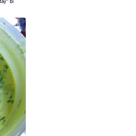
ay” bí