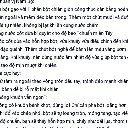
chuẩn vị Nam Bộ:
 bột gạo với 1 phần bột chiên giòn công thức cân bằng hoàn
ên ngoài và mềm dẻo bên trong. Thêm một chút muối và đư
 tự nhiên, không bị lạt khi ăn cùng nước chấm.
ng nước cốt dừa bí quyết cho độ béo “chuẩn miền Tây”
ớc cốt dừa vào hỗn hợp bột, vừa khuấy vừa điều chỉnh đến kh
 đặc quánh. Thêm chút bột nghệ để bánh lên màu vàng ươm,
àng. Khi khuấy, nên dùng nước ấm nhiệt độ vừa giúp bột tan
 tạo độ mịn mượt khi chiên.
 cực hay:
ừ tâm ra ngoài theo vòng tròn đều tay, tránh đảo mạnh khiến
m bánh dễ bị rỗ mặt khi chiên.
không khuôn vẫn ngon”:
ông có khuôn bánh khọt, đừng lo! Chỉ cần pha bột loãng hơn
hi đổ vào chảo nhỏ, bột sẽ tự loang tròn, mỏng tang, tạo vi
 độ chuẩn, bạn sẽ thấy hỗn hợp mịn, chảy như dải lụa, thơm 