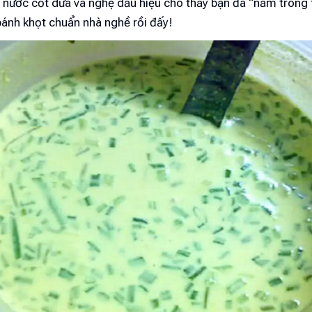
nước cốt dừa và nghệ dấu hiệu cho thấy bạn đã “nắm trong t
bánh khọt chuẩn nhà nghề rồi đấy!