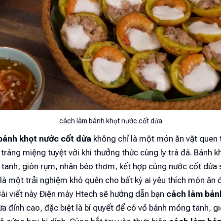
cách làm bánh khọt nước cốt dừa
bánh khọt nước cốt dừa
không chỉ là một món ăn vặt quen
tráng miệng tuyệt vời khi thưởng thức cùng ly trà đá. Bánh k
tanh, giòn rụm, nhân béo thơm, kết hợp cùng nước cốt dừa 
là một trải nghiệm khó quên cho bất kỳ ai yêu thích món ăn
Bài viết này Điện máy Htech sẽ hướng dẫn bạn
cách làm bán
a đỉnh cao, đặc biệt là bí quyết để có vỏ bánh mỏng tanh, g