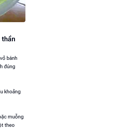
 thần
 vỏ bánh
nh đúng
ầu khoảng
 hoặc muỗng
ột theo