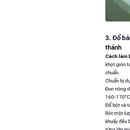
3. Đổ bá
thánh
Cách làm 
khọt giòn t
chuẩn.
Chuẩn bị dụ
Đun nóng dầ
160-170°C l
Đổ bột và t
Rót một lư
khuấy đều b
từng lớp m