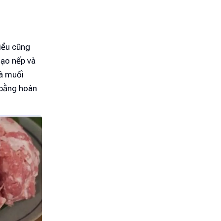
hiều cũng
gạo nếp và
và muối
 bằng hoàn