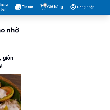
 hàng
0
Giỏ hàng
Tin tức
Đăng nhập
 bạn
ao nhờ
, giòn
n!