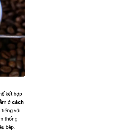
hể kết hợp
 nằm ở
cách
tiếng với
ền thống
êu bếp.