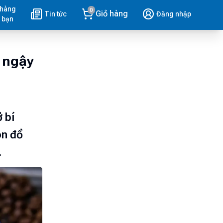
 hàng
0
Giỏ hàng
Tin tức
Đăng nhập
 bạn
 ngậy
 bí
ón đồ
.