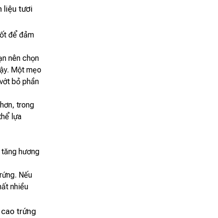
liệu tươi
tốt để đảm
Bạn nên chọn
gậy. Một mẹo
 vớt bỏ phần
hơn, trong
thể lựa
m tăng hương
trứng. Nếu
mất nhiều
 cao trứng