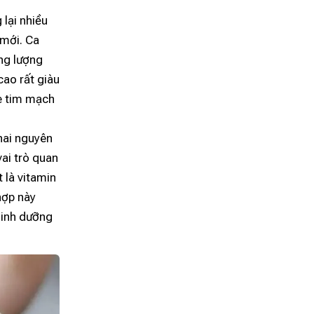
lại nhiều
 mới. Ca
ng lượng
cao rất giàu
ỏe tim mạch
hai nguyên
vai trò quan
 là vitamin
hợp này
dinh dưỡng