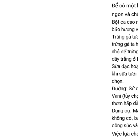
Để có một l
ngon và chấ
Bột ca cao 
bảo hương v
Trứng gà tư
trứng gà ta
nhỏ để trứng
dây trắng ở 
Sữa đặc hoặ
khi sữa tươi
chọn.
Đường: Sử d
Vani (tùy ch
thơm hấp dẫ
Dụng cụ: Má
không có, bạ
công sức và 
Việc lựa ch