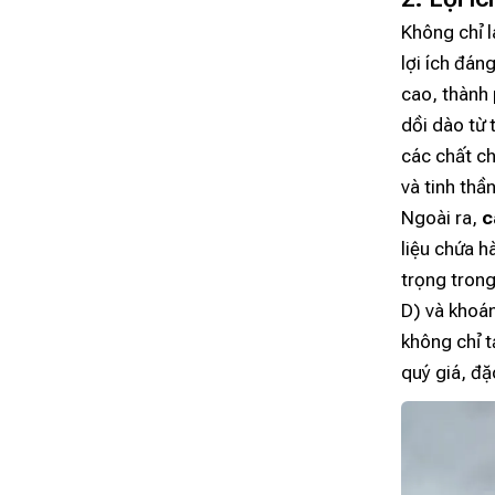
Không chỉ 
lợi ích đán
cao, thành
dồi dào từ 
các chất ch
và tinh thầ
Ngoài ra,
c
liệu chứa h
trọng trong
D) và khoán
không chỉ 
quý giá, đặ