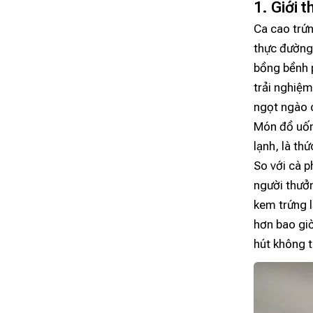
1. Giới 
Ca cao trứ
thực đường 
bồng bềnh 
trải nghiệm
ngọt ngào c
Món đồ uốn
lạnh, là th
So với cà 
người thưởn
kem trứng 
hơn bao giờ
hút không 