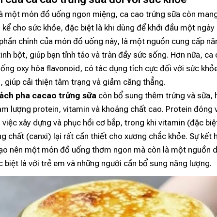
là một món đồ uống ngon miệng, ca cao trứng sữa còn mang 
g kể cho sức khỏe, đặc biệt là khi dùng để khởi đầu một ngày
 phần chính của món đồ uống này, là một nguồn cung cấp nă
tinh bột, giúp bạn tỉnh táo và tràn đầy sức sống. Hơn nữa, ca 
ống oxy hóa flavonoid, có tác dụng tích cực đối với sức kh
n, giúp cải thiện tâm trạng và giảm căng thẳng.
ách pha cacao trứng sữa
còn bổ sung thêm trứng và sữa, 
àm lượng protein, vitamin và khoáng chất cao. Protein đóng 
 việc xây dựng và phục hồi cơ bắp, trong khi vitamin (đặc biệt
g chất (canxi) lại rất cần thiết cho xương chắc khỏe. Sự kết 
tạo nên một món đồ uống thơm ngon mà còn là một nguồn 
c biệt là với trẻ em và những người cần bổ sung năng lượng.