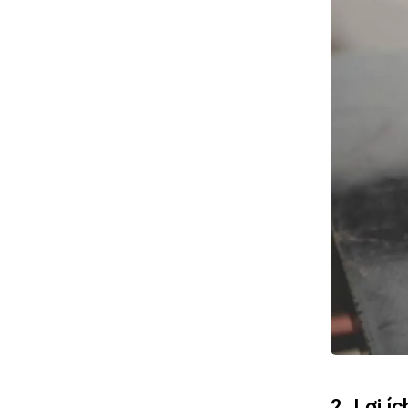
2. Lợi í