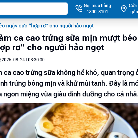
Gọi mua hàng
Cửa
1800-8101
gần
éo ngậy cực “hợp rơ” cho người hảo ngọt
àm ca cao trứng sữa mịn mượt béo
ợp rơ” cho người hảo ngọt
2025-08-24T08:30:00
 ca cao trứng sữa không hề khó, quan trọng ở
nh trứng bông mịn và khử mùi tanh. Đây là m
 ngon miệng vừa giàu dinh dưỡng cho cả nhà