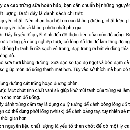
y ca cao trứng sữa hoàn hảo, bạn cần chuẩn bị những nguyên 
t lượng. Dưới đây là danh sách chi tiết:
nguyên chất: Nên chọn loại bột ca cao không đường, chất lượng 
ị nguyên bản và không chứa chất phụ gia.
ơi: Đây là yếu tố quyết định đến độ thơm béo của món đồ uống. 
 hoặc trứng gà công nghiệp tươi, có lòng đỏ lớn để làm tăng độ n
 không bị tanh là rửa sạch vỏ trứng, đập trứng ra bát và dùng thìa
lòng đỏ.
c sữa tươi không đường: Sữa đặc sẽ tạo độ ngọt và béo đậm đà 
 sẽ giúp món đồ uống thanh mát hơn. Tùy vào sở thích mà bạn có 
ụng đường cát trắng hoặc đường phèn.
ọn): Một chút tinh chất vani sẽ giúp khử mùi tanh của trứng và là
n cho món đồ uống.
y đánh trứng cầm tay là dụng cụ lý tưởng để đánh bông lòng đỏ 
n có thể dùng phới lồng (whisk) để đánh bằng tay, tuy nhiên sẽ 
thời gian hơn.
ọn nguyên liệu chất lượng là yếu tố then chốt để có một ly ca