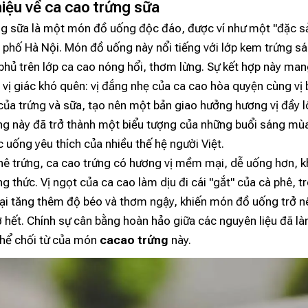
thiệu về ca cao trứng sữa
ng sữa là một món đồ uống độc đáo, được ví như một "đặc s
phố Hà Nội. Món đồ uống này nổi tiếng với lớp kem trứng sá
phủ trên lớp ca cao nóng hổi, thơm lừng. Sự kết hợp này ma
 vị giác khó quên: vị đắng nhẹ của ca cao hòa quyện cùng vị
ủa trứng và sữa, tạo nên một bản giao hưởng hương vị đầy l
g này đã trở thành một biểu tượng của những buổi sáng mù
ức uống yêu thích của nhiều thế hệ người Việt.
phê trứng, ca cao trứng có hương vị mềm mại, dễ uống hơn, 
g thức. Vị ngọt của ca cao làm dịu đi cái "gắt" của cà phê, tr
lại tăng thêm độ béo và thơm ngậy, khiến món đồ uống trở n
 hết. Chính sự cân bằng hoàn hảo giữa các nguyên liệu đã l
thể chối từ của món
cacao trứng
này.