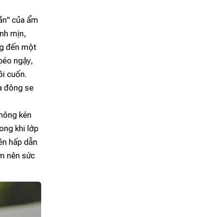
ản" của ẩm
nh mịn,
ng đến một
 béo ngậy,
ôi cuốn.
a đông se
không kén
ong khi lớp
ên hấp dẫn
àm nên sức