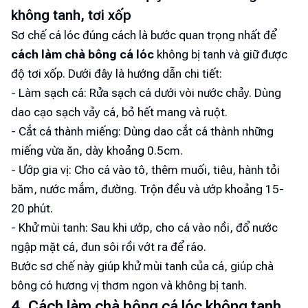
không tanh, tơi xốp
Sơ chế cá lóc đúng cách là bước quan trọng nhất để
cách làm chà bông cá lóc
không bị tanh và giữ được
độ tơi xốp. Dưới đây là hướng dẫn chi tiết:
- Làm sạch cá: Rửa sạch cá dưới vòi nước chảy. Dùng
dao cạo sạch vảy cá, bỏ hết mang và ruột.
- Cắt cá thành miếng: Dùng dao cắt cá thành những
miếng vừa ăn, dày khoảng 0.5cm.
- Ướp gia vị: Cho cá vào tô, thêm muối, tiêu, hành tỏi
băm, nước mắm, đường. Trộn đều và ướp khoảng 15-
20 phút.
- Khử mùi tanh: Sau khi ướp, cho cá vào nồi, đổ nước
ngập mặt cá, đun sôi rồi vớt ra để ráo.
Bước sơ chế này giúp khử mùi tanh của cá, giúp chà
bông có hương vị thơm ngon và không bị tanh.
4. Cách làm chà bông cá lóc không tanh