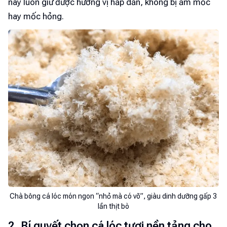
này luôn giữ được hương vị hấp dẫn, không bị ẩm mốc
hay mốc hỏng.
Chà bông cá lóc món ngon “nhỏ mà có võ”, giàu dinh dưỡng gấp 3
lần thịt bò
2. Bí quyết chọn cá lóc tươi nền tảng cho