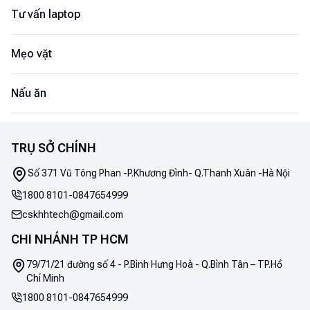
Tư vấn laptop
Mẹo vặt
Nấu ăn
TRỤ SỞ CHÍNH
Số 371 Vũ Tông Phan -P.Khương Đình- Q.Thanh Xuân -Hà Nội
1800 8101
-
0847654999
cskhhtech@gmail.com
CHI NHÁNH TP HCM
79/71/21 đường số 4 - P.Bình Hưng Hoà - Q.Bình Tân – TP.Hồ
Chí Minh
1800 8101
-
0847654999