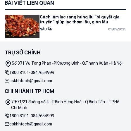
BÀI VIẾT LIÊN QUAN
Cách làm lạc rang húng lìu “bí quyết gia
truyền” giúp lạc thơm lâu, giòn lâu
NẤU ĂN
01/09/2025
TRỤ SỞ CHÍNH
Số 371 Vũ Tông Phan -P.Khương Đình- Q.Thanh Xuân -Hà Nội
1800 8101
-
0847654999
cskhhtech@gmail.com
CHI NHÁNH TP HCM
79/71/21 đường số 4 - P.Bình Hưng Hoà - Q.Bình Tân – TP.Hồ
Chí Minh
1800 8101
-
0847654999
cskhhtech@gmail.com