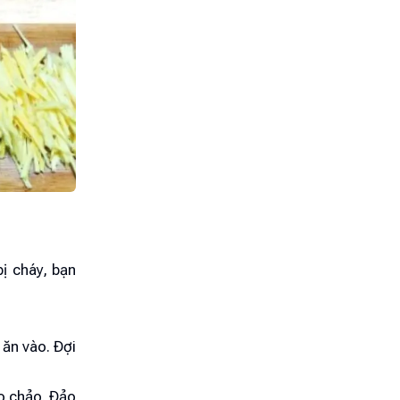
bị cháy, bạn
 ăn vào. Đợi
ào chảo. Đảo