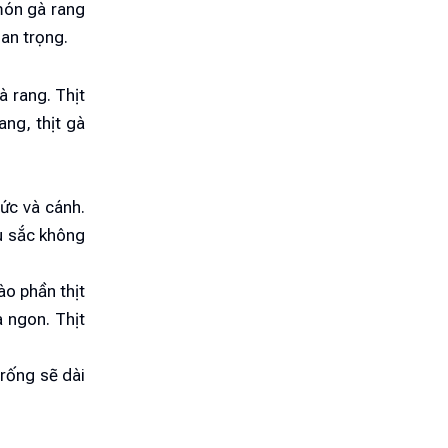
món gà rang
uan trọng.
à rang. Thịt
ang, thịt gà
 ức và cánh.
u sắc không
ào phần thịt
à ngon. Thịt
rống sẽ dài