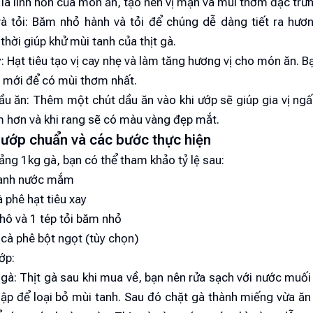
à linh hồn của món ăn, tạo nên vị mặn và mùi thơm đặc trưn
à tỏi: Băm nhỏ hành và tỏi để chúng dễ dàng tiết ra hươ
thời giúp khử mùi tanh của thịt gà.
y: Hạt tiêu tạo vị cay nhẹ và làm tăng hương vị cho món ăn. 
y mới để có mùi thơm nhất.
ầu ăn: Thêm một chút dầu ăn vào khi ướp sẽ giúp gia vị ng
m hơn và khi rang sẽ có màu vàng đẹp mắt.
ệ ướp chuẩn và các bước thực hiện
ng 1kg gà, bạn có thể tham khảo tỷ lệ sau:
anh nước mắm
 phê hạt tiêu xay
hô và 1 tép tỏi băm nhỏ
cà phê bột ngọt (tùy chọn)
ớp:
 gà: Thịt gà sau khi mua về, bạn nên rửa sạch với nước muố
ập để loại bỏ mùi tanh. Sau đó chặt gà thành miếng vừa ăn