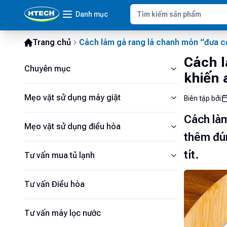
Danh mục
Trang chủ
Cách làm gà rang lá chanh món “đưa cơ
Cách 
Chuyên mục
khiến 
Mẹo vặt sử dụng máy giặt
Biên tập bởi
Cách làm
Mẹo vặt sử dụng điều hòa
thêm đún
tít.
Tư vấn mua tủ lạnh
Tư vấn Điều hòa
Tư vấn máy lọc nước