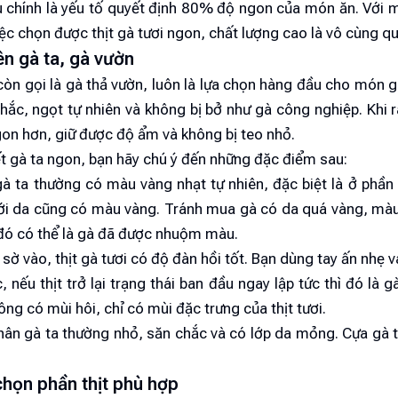
u chính là yếu tố quyết định 80% độ ngon của món ăn. Với 
iệc chọn được thịt gà tươi ngon, chất lượng cao là vô cùng q
iên gà ta, gà vườn
còn gọi là gà thả vườn, luôn là lựa chọn hàng đầu cho món g
hắc, ngọt tự nhiên và không bị bở như gà công nghiệp. Khi r
gon hơn, giữ được độ ẩm và không bị teo nhỏ.
t gà ta ngon, bạn hãy chú ý đến những đặc điểm sau:
à ta thường có màu vàng nhạt tự nhiên, đặc biệt là ở phần
i da cũng có màu vàng. Tránh mua gà có da quá vàng, mà
đó có thể là gà đã được nhuộm màu.
i sờ vào, thịt gà tươi có độ đàn hồi tốt. Bạn dùng tay ấn nhẹ v
, nếu thịt trở lại trạng thái ban đầu ngay lập tức thì đó là g
ng có mùi hôi, chỉ có mùi đặc trưng của thịt tươi.
hân gà ta thường nhỏ, săn chắc và có lớp da mỏng. Cựa gà t
chọn phần thịt phù hợp