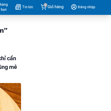
 hàng
0
Giỏ hàng
Tin tức
Đăng nhập
 bạn
ơm”
chỉ cần
cũng mê