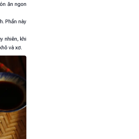
món ăn ngon
nh. Phần này
y nhiên, khi
khô và xơ.