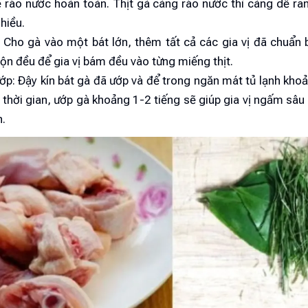
 ráo nước hoàn toàn. Thịt gà càng ráo nước thì càng dễ ra
nhiều.
: Cho gà vào một bát lớn, thêm tất cả các gia vị đã chuẩn 
ộn đều để gia vị bám đều vào từng miếng thịt.
ớp: Đậy kín bát gà đã ướp và để trong ngăn mát tủ lạnh kho
thời gian, ướp gà khoảng 1-2 tiếng sẽ giúp gia vị ngấm sâu 
.