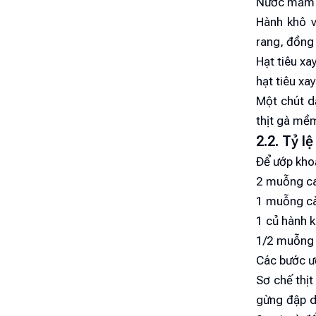
Nước mắm l
Hành khô v
rang, đồng 
Hạt tiêu xa
hạt tiêu xa
Một chút d
thịt gà mề
2.2. Tỷ l
Để ướp khoả
2 muỗng c
1 muỗng cà
1 củ hành k
1/2 muỗng 
Các bước ư
Sơ chế thịt
gừng đập d