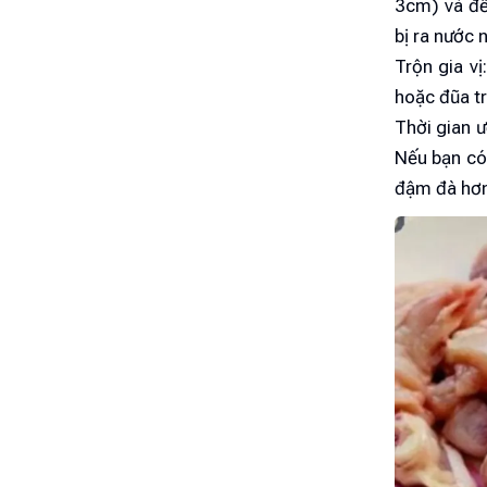
3cm) và để
bị ra nước 
Trộn gia vị
hoặc đũa tr
Thời gian ư
Nếu bạn có 
đậm đà hơn