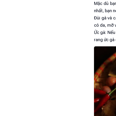
Mặc dù bạn
nhất, bạn n
Đùi gà và c
có da, mỡ v
Ức gà: Nếu 
rang ức gà 