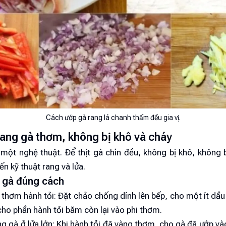
Cách ướp gà rang lá chanh thấm đều gia vị.
ang gà thơm, không bị khô và cháy
một nghệ thuật. Để thịt gà chín đều, không bị khô, không 
ến kỹ thuật rang và lửa.
g gà đúng cách
 thơm hành tỏi: Đặt chảo chống dính lên bếp, cho một ít dầu
ho phần hành tỏi băm còn lại vào phi thơm.
g gà ở lửa lớn: Khi hành tỏi đã vàng thơm, cho gà đã ướp v