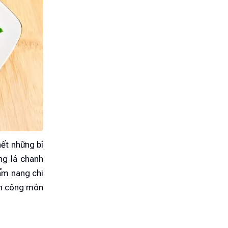
hết những bí
ng lá chanh
cẩm nang chi
ành công món