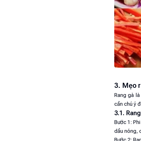
3. Mẹo r
Rang gà là 
cần chú ý đ
3.1. Ran
Bước 1: Phi
dầu nóng, c
Bước 2: Ran