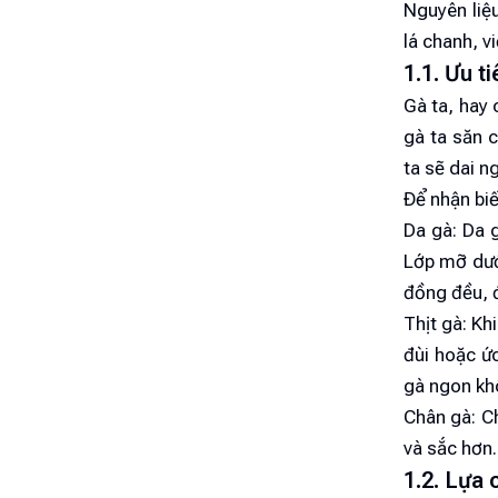
Nguyên liệ
lá chanh, v
1.1. Ưu t
Gà ta, hay 
gà ta săn c
ta sẽ dai n
Để nhận biế
Da gà: Da g
Lớp mỡ dướ
đồng đều, 
Thịt gà: Kh
đùi hoặc ức
gà ngon khô
Chân gà: C
và sắc hơn.
1.2. Lựa 