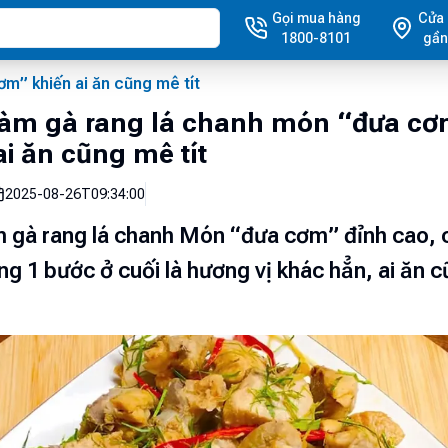
Gọi mua hàng
Cửa
1800-8101
gần
m” khiến ai ăn cũng mê tít
làm gà rang lá chanh món “đưa c
ai ăn cũng mê tít
2025-08-26T09:34:00
 gà rang lá chanh Món “đưa cơm” đỉnh cao, 
g 1 bước ở cuối là hương vị khác hẳn, ai ăn 