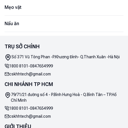
Mẹo vặt
Nấu ăn
TRỤ SỞ CHÍNH
Số 371 Vũ Tông Phan -P.Khương Đình- Q.Thanh Xuân -Hà Nội
1800 8101
-
0847654999
cskhhtech@gmail.com
CHI NHÁNH TP HCM
79/71/21 đường số 4 - P.Bình Hưng Hoà - Q.Bình Tân – TP.Hồ
Chí Minh
1800 8101
-
0847654999
cskhhtech@gmail.com
GIỚI THIỆU