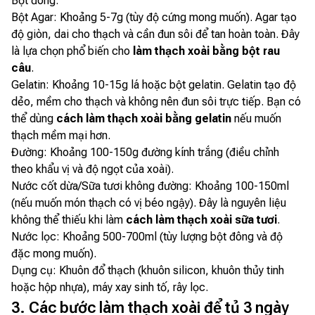
Bột đông:
Bột Agar: Khoảng 5-7g (tùy độ cứng mong muốn). Agar tạo
độ giòn, dai cho thạch và cần đun sôi để tan hoàn toàn. Đây
là lựa chọn phổ biến cho
làm thạch xoài bằng bột rau
câu
.
Gelatin: Khoảng 10-15g lá hoặc bột gelatin. Gelatin tạo độ
dẻo, mềm cho thạch và không nên đun sôi trực tiếp. Bạn có
thể dùng
cách làm thạch xoài bằng gelatin
nếu muốn
thạch mềm mại hơn.
Đường: Khoảng 100-150g đường kính trắng (điều chỉnh
theo khẩu vị và độ ngọt của xoài).
Nước cốt dừa/Sữa tươi không đường: Khoảng 100-150ml
(nếu muốn món thạch có vị béo ngậy). Đây là nguyên liệu
không thể thiếu khi làm
cách làm thạch xoài sữa tươi
.
Nước lọc: Khoảng 500-700ml (tùy lượng bột đông và độ
đặc mong muốn).
Dụng cụ: Khuôn đổ thạch (khuôn silicon, khuôn thủy tinh
hoặc hộp nhựa), máy xay sinh tố, rây lọc.
3. Các bước làm thạch xoài để tủ 3 ngày