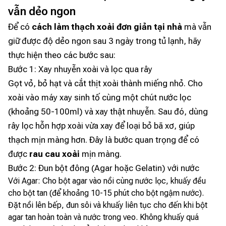
vẫn dẻo ngon
Để có
cách làm thạch xoài đơn giản tại nhà
mà vẫn
giữ được độ dẻo ngon sau 3 ngày trong tủ lạnh, hãy
thực hiện theo các bước sau:
Bước 1: Xay nhuyễn xoài và lọc qua rây
Gọt vỏ, bỏ hạt và cắt thịt xoài thành miếng nhỏ. Cho
xoài vào máy xay sinh tố cùng một chút nước lọc
(khoảng 50-100ml) và xay thật nhuyễn. Sau đó, dùng
rây lọc hỗn hợp xoài vừa xay để loại bỏ bã xơ, giúp
thạch mịn màng hơn. Đây là bước quan trọng để có
được
rau cau xoài
mịn màng.
Bước 2: Đun bột đông (Agar hoặc Gelatin) với nước
Với Agar: Cho bột agar vào nồi cùng nước lọc, khuấy đều
cho bột tan (để khoảng 10-15 phút cho bột ngậm nước).
Đặt nồi lên bếp, đun sôi và khuấy liên tục cho đến khi bột
agar tan hoàn toàn và nước trong veo. Không khuấy quá