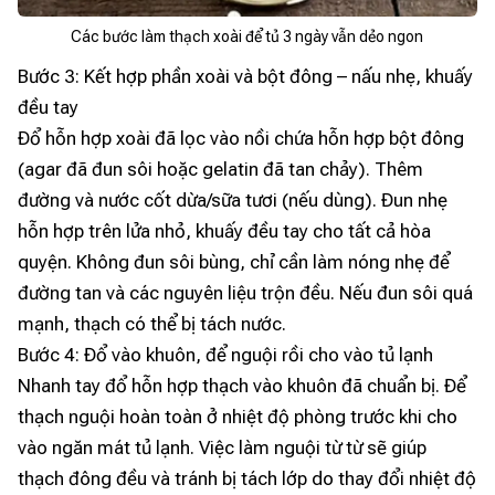
Các bước làm thạch xoài để tủ 3 ngày vẫn dẻo ngon
Bước 3: Kết hợp phần xoài và bột đông – nấu nhẹ, khuấy
đều tay
Đổ hỗn hợp xoài đã lọc vào nồi chứa hỗn hợp bột đông
(agar đã đun sôi hoặc gelatin đã tan chảy). Thêm
đường và nước cốt dừa/sữa tươi (nếu dùng). Đun nhẹ
hỗn hợp trên lửa nhỏ, khuấy đều tay cho tất cả hòa
quyện. Không đun sôi bùng, chỉ cần làm nóng nhẹ để
đường tan và các nguyên liệu trộn đều. Nếu đun sôi quá
mạnh, thạch có thể bị tách nước.
Bước 4: Đổ vào khuôn, để nguội rồi cho vào tủ lạnh
Nhanh tay đổ hỗn hợp thạch vào khuôn đã chuẩn bị. Để
thạch nguội hoàn toàn ở nhiệt độ phòng trước khi cho
vào ngăn mát tủ lạnh. Việc làm nguội từ từ sẽ giúp
thạch đông đều và tránh bị tách lớp do thay đổi nhiệt độ