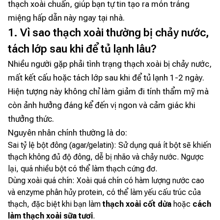
thạch xoài chuẩn, giúp bạn tự tin tạo ra món tráng
miệng hấp dẫn này ngay tại nhà.
1. Vì sao thạch xoài thường bị chảy nước,
tách lớp sau khi để tủ lạnh lâu?
Nhiều người gặp phải tình trạng thạch xoài bị chảy nước,
mất kết cấu hoặc tách lớp sau khi để tủ lạnh 1-2 ngày.
Hiện tượng này không chỉ làm giảm đi tính thẩm mỹ mà
còn ảnh hưởng đáng kể đến vị ngon và cảm giác khi
thưởng thức.
Nguyên nhân chính thường là do:
Sai tỷ lệ bột đông (agar/gelatin): Sử dụng quá ít bột sẽ khiến
thạch không đủ độ đông, dễ bị nhão và chảy nước. Ngược
lại, quá nhiều bột có thể làm thạch cứng đơ.
Dùng xoài quá chín: Xoài quá chín có hàm lượng nước cao
và enzyme phân hủy protein, có thể làm yếu cấu trúc của
thạch, đặc biệt khi bạn làm
thạch xoài cốt dừa
hoặc
cách
làm thạch xoài sữa tươi
.