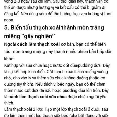
vòng 2-3 ngày sau khi làm. Sau thời gian này, thạch vẫn có
thể ăn được nhưng hương vị và kết cấu có thể bị giảm đi
đáng kể. Nên dùng sớm để tận hưởng trọn vẹn hương vị tươi
ngon.
5. Biến tấu thạch xoài thành món tráng
miệng “gây nghiện”
Ngoài
cách làm thạch xoài
cơ bản, bạn có thể biến
tấu món tráng miệng này thành nhiều phiên bản hấp dẫn
khác:
Kết hợp với sữa chua hoặc nước cốt dừa/pudding dừa: Đây
là sự kết hợp kinh điển. Cắt thạch xoài thành miếng vuông
nhỏ, cho vào ly và thêm sữa chua không đường (hoặc có
đường tùy thích). Nếu thích vị béo ngậy, bạn có thể chan
thêm nước cốt dừa đã nấu hoặc pudding dừa lên trên. Đây
là
cách làm thạch xoài sữa chua
được nhiều người yêu
thích.
Làm thạch xoài 2 lớp: Tạo một lớp thạch xoài ở dưới, sau
đó làm thêm một lớp thạch sữa béo (pha bột đông với sữa