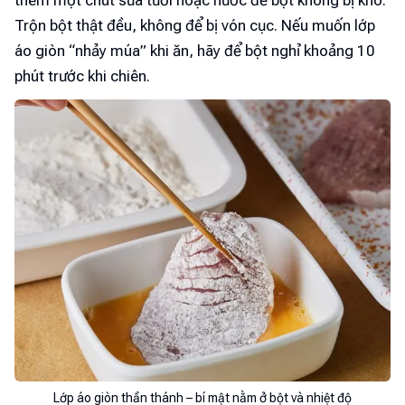
thêm một chút sữa tươi hoặc nước để bột không bị khô.
Trộn bột thật đều, không để bị vón cục. Nếu muốn lớp
áo giòn “nhảy múa” khi ăn, hãy để bột nghỉ khoảng 10
phút trước khi chiên.
Lớp áo giòn thần thánh – bí mật nằm ở bột và nhiệt độ