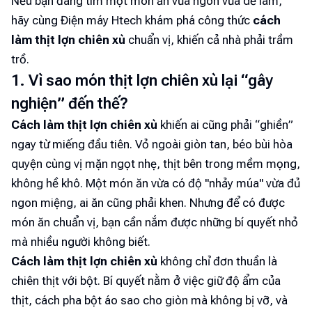
Nếu bạn đang tìm một món ăn vừa ngon vừa dễ làm,
hãy cùng Điện máy Htech khám phá công thức
cách
làm thịt lợn chiên xù
chuẩn vị, khiến cả nhà phải trầm
trồ.
1. Vì sao món thịt lợn chiên xù lại “gây
nghiện” đến thế?
Cách làm thịt lợn chiên xù
khiến ai cũng phải “ghiền”
ngay từ miếng đầu tiên. Vỏ ngoài giòn tan, béo bùi hòa
quyện cùng vị mặn ngọt nhẹ, thịt bên trong mềm mọng,
không hề khô. Một món ăn vừa có độ "nhảy múa" vừa đủ
ngon miệng, ai ăn cũng phải khen. Nhưng để có được
món ăn chuẩn vị, bạn cần nắm được những bí quyết nhỏ
mà nhiều người không biết.
Cách làm thịt lợn chiên xù
không chỉ đơn thuần là
chiên thịt với bột. Bí quyết nằm ở việc giữ độ ẩm của
thịt, cách pha bột áo sao cho giòn mà không bị vỡ, và