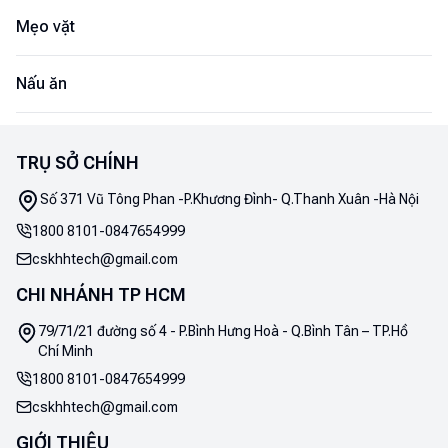
Mẹo vặt
Nấu ăn
TRỤ SỞ CHÍNH
Số 371 Vũ Tông Phan -P.Khương Đình- Q.Thanh Xuân -Hà Nội
1800 8101
-
0847654999
cskhhtech@gmail.com
CHI NHÁNH TP HCM
79/71/21 đường số 4 - P.Bình Hưng Hoà - Q.Bình Tân – TP.Hồ
Chí Minh
1800 8101
-
0847654999
cskhhtech@gmail.com
GIỚI THIỆU