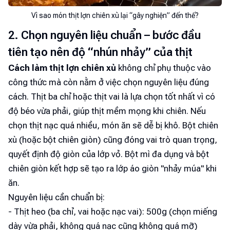
Vì sao món thịt lợn chiên xù lại “gây nghiện” đến thế?
2. Chọn nguyên liệu chuẩn – bước đầu
tiên tạo nên độ “nhún nhảy” của thịt
Cách làm thịt lợn chiên xù
không chỉ phụ thuộc vào
công thức mà còn nằm ở việc chọn nguyên liệu đúng
cách. Thịt ba chỉ hoặc thịt vai là lựa chọn tốt nhất vì có
độ béo vừa phải, giúp thịt mềm mọng khi chiên. Nếu
chọn thịt nạc quá nhiều, món ăn sẽ dễ bị khô. Bột chiên
xù (hoặc bột chiên giòn) cũng đóng vai trò quan trọng,
quyết định độ giòn của lớp vỏ. Bột mì đa dụng và bột
chiên giòn kết hợp sẽ tạo ra lớp áo giòn "nhảy múa" khi
ăn.
Nguyên liệu cần chuẩn bị:
- Thịt heo (ba chỉ, vai hoặc nạc vai): 500g (chọn miếng
dày vừa phải, không quá nạc cũng không quá mỡ)