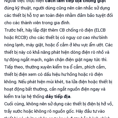
Ngoài việc thực hiện
cách làm tiếp địa chống giật
đúng kỹ thuật, người dùng cũng nên cân nhắc sử dụng
các thiết bị hỗ trợ an toàn điện nhằm đảm bảo tuyệt đối
cho các thành viên trong gia đình.
Trước hết, hãy lắp đặt thêm CB chống rò điện (ELCB
hoặc RCCB) cho các thiết bị có nguy cơ cao như bình
nóng lạnh, máy giặt, hoặc ổ cắm ở khu vực ẩm ướt. Các
thiết bị này có khả năng phát hiện dòng điện rò nhỏ và
tự động ngắt mạch, ngăn chặn điện giật ngay tức thì.
Tiếp theo, thường xuyên kiểm tra ổ cắm, phích cắm,
thiết bị điện xem có dấu hiệu hư hỏng hoặc rò điện
không. Nếu phát hiện mùi khét, tia lửa điện hoặc thiết bị
hoạt động bất thường, cần ngắt nguồn điện ngay và
kiểm tra lại hệ thống
dây tiếp địa
.
Cuối cùng, không nên sử dụng các thiết bị điện bị hở vỏ,
trầy xước hoặc không rõ nguồn gốc. Hãy đầu tư vào