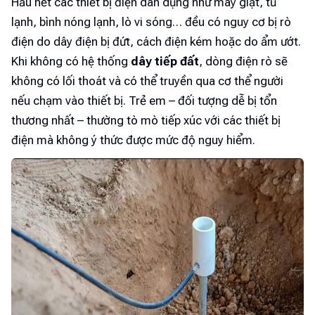
Hầu hết các thiết bị điện dân dụng như máy giặt, tủ
lạnh, bình nóng lạnh, lò vi sóng… đều có nguy cơ bị rò
điện do dây điện bị đứt, cách điện kém hoặc do ẩm ướt.
Khi không có hệ thống
dây tiếp đất
, dòng điện rò sẽ
không có lối thoát và có thể truyền qua cơ thể người
nếu chạm vào thiết bị. Trẻ em – đối tượng dễ bị tổn
thương nhất – thường tò mò tiếp xúc với các thiết bị
điện mà không ý thức được mức độ nguy hiểm.