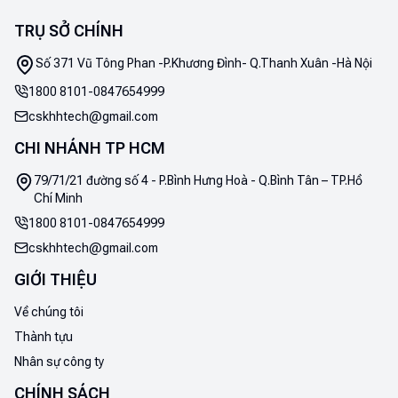
TRỤ SỞ CHÍNH
Số 371 Vũ Tông Phan -P.Khương Đình- Q.Thanh Xuân -Hà Nội
1800 8101
-
0847654999
cskhhtech@gmail.com
CHI NHÁNH TP HCM
79/71/21 đường số 4 - P.Bình Hưng Hoà - Q.Bình Tân – TP.Hồ
Chí Minh
1800 8101
-
0847654999
cskhhtech@gmail.com
GIỚI THIỆU
Về chúng tôi
Thành tựu
Nhân sự công ty
CHÍNH SÁCH