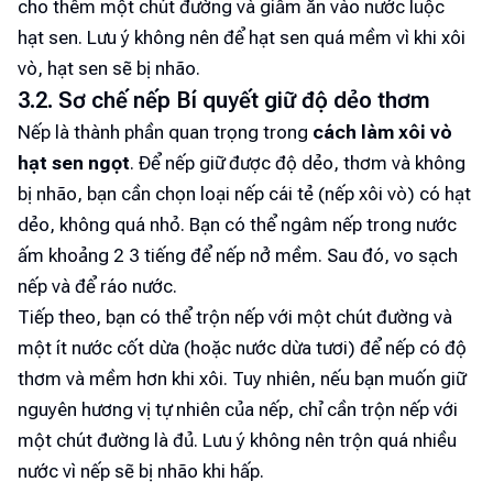
cho thêm một chút đường và giấm ăn vào nước luộc
hạt sen. Lưu ý không nên để hạt sen quá mềm vì khi xôi
vò, hạt sen sẽ bị nhão.
3.2. Sơ chế nếp Bí quyết giữ độ dẻo thơm
Nếp là thành phần quan trọng trong
cách làm xôi vò
hạt sen ngọt
. Để nếp giữ được độ dẻo, thơm và không
bị nhão, bạn cần chọn loại nếp cái tẻ (nếp xôi vò) có hạt
dẻo, không quá nhỏ. Bạn có thể ngâm nếp trong nước
ấm khoảng 2 3 tiếng để nếp nở mềm. Sau đó, vo sạch
nếp và để ráo nước.
Tiếp theo, bạn có thể trộn nếp với một chút đường và
một ít nước cốt dừa (hoặc nước dừa tươi) để nếp có độ
thơm và mềm hơn khi xôi. Tuy nhiên, nếu bạn muốn giữ
nguyên hương vị tự nhiên của nếp, chỉ cần trộn nếp với
một chút đường là đủ. Lưu ý không nên trộn quá nhiều
nước vì nếp sẽ bị nhão khi hấp.