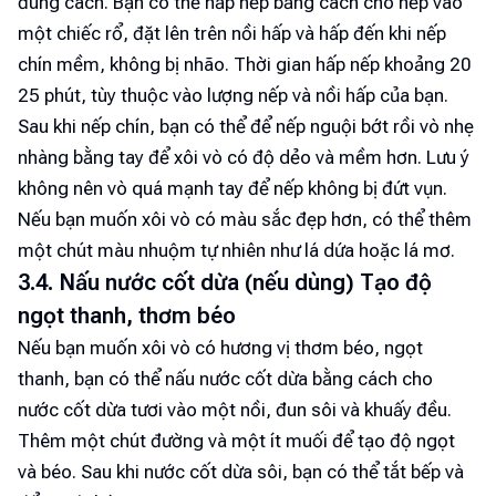
đúng cách. Bạn có thể hấp nếp bằng cách cho nếp vào
một chiếc rổ, đặt lên trên nồi hấp và hấp đến khi nếp
chín mềm, không bị nhão. Thời gian hấp nếp khoảng 20
25 phút, tùy thuộc vào lượng nếp và nồi hấp của bạn.
Sau khi nếp chín, bạn có thể để nếp nguội bớt rồi vò nhẹ
nhàng bằng tay để xôi vò có độ dẻo và mềm hơn. Lưu ý
không nên vò quá mạnh tay để nếp không bị đứt vụn.
Nếu bạn muốn xôi vò có màu sắc đẹp hơn, có thể thêm
một chút màu nhuộm tự nhiên như lá dứa hoặc lá mơ.
3.4. Nấu nước cốt dừa (nếu dùng) Tạo độ
ngọt thanh, thơm béo
Nếu bạn muốn xôi vò có hương vị thơm béo, ngọt
thanh, bạn có thể nấu nước cốt dừa bằng cách cho
nước cốt dừa tươi vào một nồi, đun sôi và khuấy đều.
Thêm một chút đường và một ít muối để tạo độ ngọt
và béo. Sau khi nước cốt dừa sôi, bạn có thể tắt bếp và