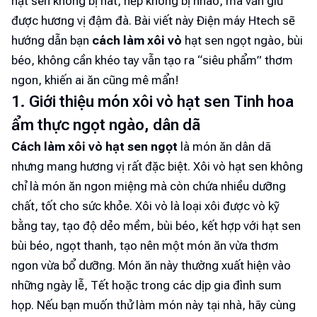
hạt sen không bị nát, nếp không bị nhão, mà vẫn giữ
được hương vị đậm đà. Bài viết này Điện máy Htech sẽ
hướng dẫn bạn
cách làm xôi vò
hạt sen ngọt ngào, bùi
béo, không cần khéo tay vẫn tạo ra “siêu phẩm” thơm
ngon, khiến ai ăn cũng mê mẩn!
1. Giới thiệu món xôi vò hạt sen Tinh hoa
ẩm thực ngọt ngào, dân dã
Cách làm xôi vò hạt sen ngọt
là món ăn dân dã
nhưng mang hương vị rất đặc biệt. Xôi vò hạt sen không
chỉ là món ăn ngon miệng mà còn chứa nhiều dưỡng
chất, tốt cho sức khỏe. Xôi vò là loại xôi được vò kỹ
bằng tay, tạo độ dẻo mềm, bùi béo, kết hợp với hạt sen
bùi béo, ngọt thanh, tạo nên một món ăn vừa thơm
ngon vừa bổ dưỡng. Món ăn này thường xuất hiện vào
những ngày lễ, Tết hoặc trong các dịp gia đình sum
họp. Nếu bạn muốn thử làm món này tại nhà, hãy cùng