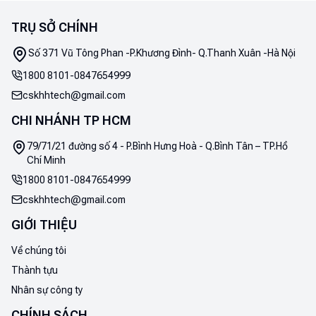
TRỤ SỞ CHÍNH
Số 371 Vũ Tông Phan -P.Khương Đình- Q.Thanh Xuân -Hà Nội
1800 8101
-
0847654999
cskhhtech@gmail.com
CHI NHÁNH TP HCM
79/71/21 đường số 4 - P.Bình Hưng Hoà - Q.Bình Tân – TP.Hồ
Chí Minh
1800 8101
-
0847654999
cskhhtech@gmail.com
GIỚI THIỆU
Về chúng tôi
Thành tựu
Nhân sự công ty
CHÍNH SÁCH