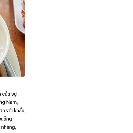
 của sự
ảng Nam,
hợp với khẩu
 Quảng
ẹ nhàng,