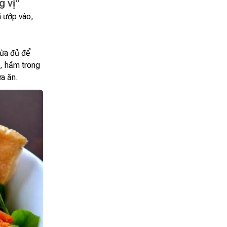
g vị"
ã ướp vào,
vừa đủ để
a, hầm trong
a ăn.