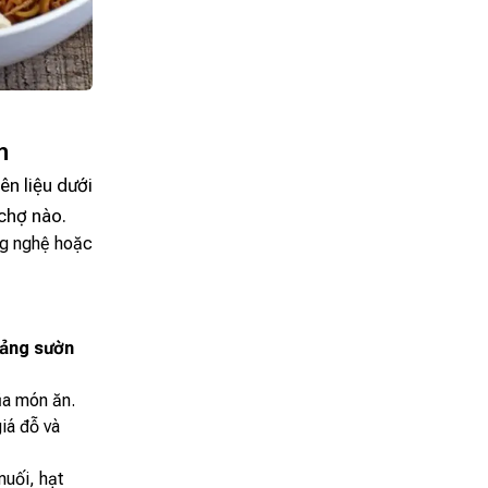
n
ên liệu dưới
 chợ nào.
ng nghệ hoặc
uảng sườn
ủa món ăn.
iá đỗ và
muối, hạt