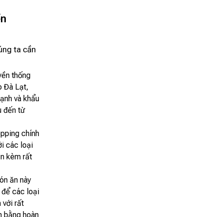
ền
úng ta cần
yền thống
o Đà Lạt,
lạnh và khẩu
u đến từ
opping chính
i các loại
ăn kèm rất
món ăn này
 để các loại
 với rất
ân bằng hoàn