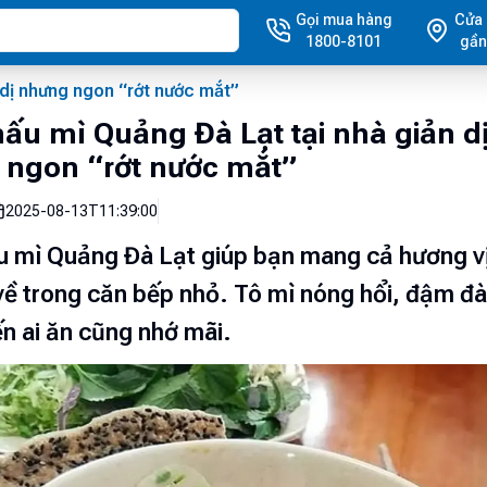
Gọi mua hàng
Cửa
1800-8101
gần
 dị nhưng ngon “rớt nước mắt”
ấu mì Quảng Đà Lạt tại nhà giản d
 ngon “rớt nước mắt”
2025-08-13T11:39:00
u mì Quảng Đà Lạt giúp bạn mang cả hương v
ề trong căn bếp nhỏ. Tô mì nóng hổi, đậm đ
ến ai ăn cũng nhớ mãi.