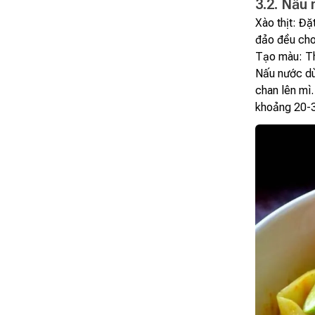
3.2. Nấu 
Xào thịt: Đặ
đảo đều cho 
Tạo màu: Th
Nấu nước dù
chan lên mì
khoảng 20-3