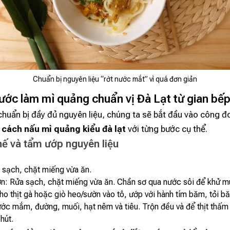
Chuẩn bị nguyên liệu “rớt nước mắt” vì quá đơn giản
ước làm mì quảng chuẩn vị Đà Lạt từ gian bế
chuẩn bị đầy đủ nguyên liệu, chúng ta sẽ bắt đầu vào công đ
à
cách nấu mì quảng kiểu đà lạt
với từng bước cụ thể.
hế và tẩm ướp nguyên liệu
a sạch, chặt miếng vừa ăn.
n: Rửa sạch, chặt miếng vừa ăn. Chần sơ qua nước sôi để khử mù
o thịt gà hoặc giò heo/sườn vào tô, ướp với hành tím băm, tỏi b
ớc mắm, đường, muối, hạt nêm và tiêu. Trộn đều và để thịt thấm g
hút.