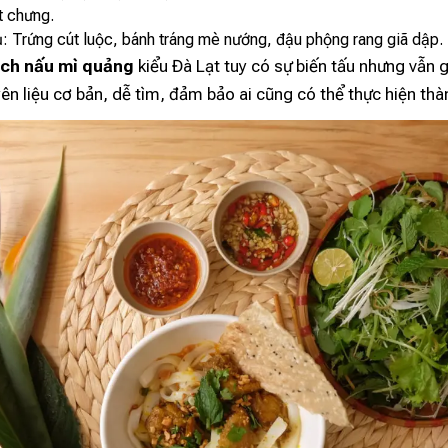
t chưng.
: Trứng cút luộc, bánh tráng mè nướng, đậu phộng rang giã dập.
ch nấu mì quảng
kiểu Đà Lạt tuy có sự biến tấu nhưng vẫn 
n liệu cơ bản, dễ tìm, đảm bảo ai cũng có thể thực hiện thà