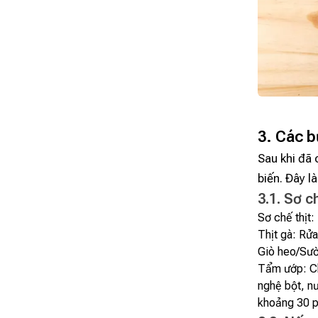
3. Các b
Sau khi đã 
biến. Đây l
3.1. Sơ c
Sơ chế thịt:
Thịt gà: Rử
Giò heo/Sườ
Tẩm ướp: Ch
nghệ bột, nư
khoảng 30 p