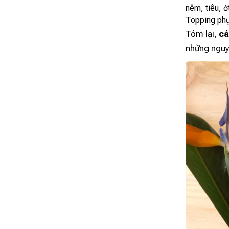
nêm, tiêu, ớ
Topping phụ
Tóm lại,
cá
những nguyê