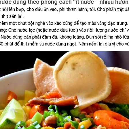
nước dùng theo phong cách "ít nước – nhiều hươn
t nồi lên bếp, cho dầu ăn vào, phi thơm hành, tỏi. Cho phần thịt đ
thịt săn lại.
êm một chút bột nghệ vào xào cùng để tạo màu vàng đặc trưng.
ng: Cho nước lọc (hoặc nước dừa tươi) vào nồi, lượng nước chỉ 
. Nước dùng cần phải đậm đà, không loãng. Đun sôi rồi hạ nhỏ lử
0 phút để thịt mềm và nước dùng ngọt. Nêm nếm lại gia vị cho vừ