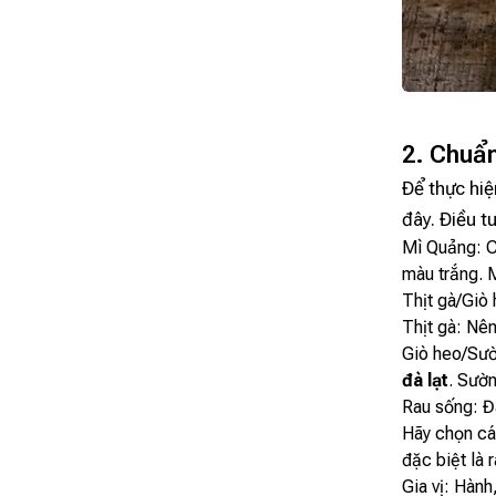
2. Chuẩn
Để thực hi
đây. Điều t
Mì Quảng: C
màu trắng. M
Thịt gà/Giò 
Thịt gà: Nê
Giò heo/Sườn
đà lạt
. Sườn
Rau sống: Đâ
Hãy chọn các
đặc biệt là 
Gia vị: Hàn