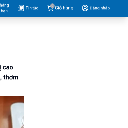
 hàng
0
Giỏ hàng
Tin tức
Đăng nhập
 bạn
ị
ị cao
à, thơm