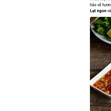
hảo về hương
Lạt ngon
và