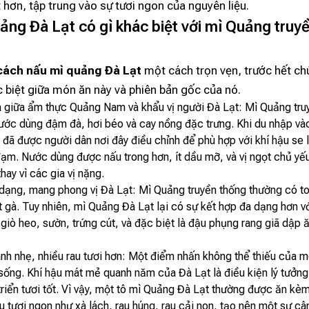
 hơn, tập trung vào sự tươi ngon của nguyên liệu.
ảng Đà Lạt có gì khác biệt với mì Quảng truy
cách nấu mì quảng Đà Lạt
một cách trọn vẹn, trước hết ch
c biệt giữa món ăn này và phiên bản gốc của nó.
a giữa ẩm thực Quảng Nam và khẩu vị người Đà Lạt: Mì Quảng tru
ước dùng đậm đà, hơi béo và cay nồng đặc trưng. Khi du nhập và
 đã được người dân nơi đây điều chỉnh để phù hợp với khí hậu se 
đạm. Nước dùng được nấu trong hơn, ít dầu mỡ, và vị ngọt chủ yế
ay vì các gia vị nặng.
dạng, mang phong vị Đà Lạt: Mì Quảng truyền thống thường có t
ịt gà. Tuy nhiên, mì Quảng Đà Lạt lại có sự kết hợp đa dạng hơn vớ
giò heo, sườn, trứng cút, và đặc biệt là đậu phụng rang giã dập 
anh nhẹ, nhiều rau tươi hơn: Một điểm nhấn không thể thiếu của 
 sống. Khí hậu mát mẻ quanh năm của Đà Lạt là điều kiện lý tưởng
triển tươi tốt. Vì vậy, một tô mì Quảng Đà Lạt thường được ăn kèm
au tươi ngon như xà lách, rau húng, rau cải non, tạo nên một sự c