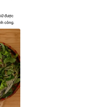
giữ được
nh công.