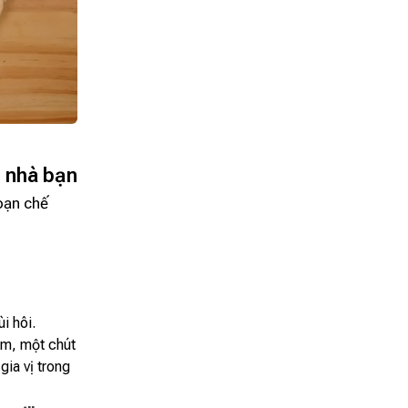
p nhà bạn
oạn chế
i hôi.
ăm, một chút
ia vị trong