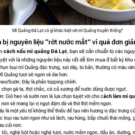
Mì Quảng Đà Lạt có gì khác biệt với mì Quảng truyền thống?
 bị nguyên liệu “rớt nước mắt” vì quá đơn giả
ện
cách nấu mì quảng Đà Lạt
, bạn sẽ cần chuẩn bị các nguy
uyệt vời là những nguyên liệu này rất dễ tìm mua ở bất kỳ khu
họn loại mì Quảng đặc trưng, sợi dày, to bản, thường có màu và
ì Quảng tươi sẽ ngon và dai hơn.
heo/Sườn: Đây là phần topping chính.
n chọn gà ta, thịt chắc, có cả xương để nước dùng được ngọt.
: Giò heo và sườn non là lựa chọn tuyệt vời cho c
ách làm mì q
 non sẽ mang lại vị ngọt đậm đà và thớ thịt mềm ngon.
y là một yếu tố không thể thiếu để tạo nên hương vị đặc trưng c
 loại rau tươi ngon như xà lách, rau húng, bắp chuối thái mỏng, g
rau cải non.
h, tỏi, nghệ bột hoặc nghệ tươi, nước mắm ngon, dầu ăn, đường, 