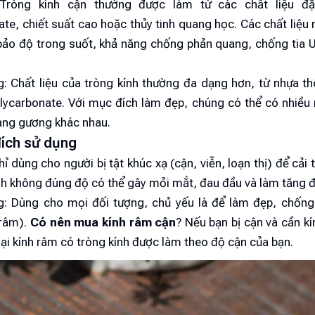
 Tròng kính cận thường được làm từ các chất liệu đặ
te, chiết suất cao hoặc thủy tinh quang học. Các chất liệu
bảo độ trong suốt, khả năng chống phản quang, chống tia 
g: Chất liệu của tròng kính thường đa dạng hơn, từ nhựa t
lycarbonate. Với mục đích làm đẹp, chúng có thể có nhiều
ráng gương khác nhau.
ích sử dụng
hỉ dùng cho người bị tật khúc xạ (cận, viễn, loạn thị) để cải th
nh không đúng độ có thể gây mỏi mắt, đau đầu và làm tăng đ
g: Dùng cho mọi đối tượng, chủ yếu là để làm đẹp, chống
 râm).
Có nên mua kính râm cận
? Nếu bạn bị cận và cần k
ại kính râm có tròng kính được làm theo độ cận của bạn.