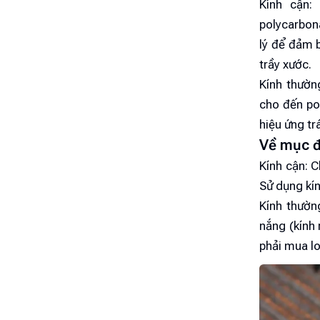
Kính cận:
polycarbona
lý để đảm 
trầy xước.
Kính thườn
cho đến po
hiệu ứng t
Về mục đ
Kính cận: C
Sử dụng kí
Kính thườn
nắng (kính
phải mua lo