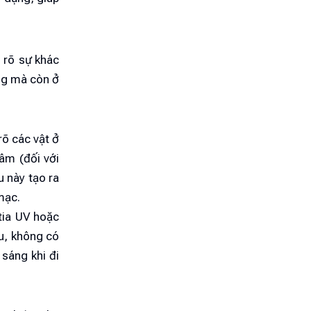
 rõ sự khác
ăng mà còn ở
rõ các vật ở
âm (đối với
u này tạo ra
mạc.
 tia UV hoặc
ều, không có
sáng khi đi