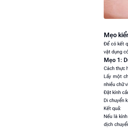
Mẹo kiểm
Để có kết 
vật dụng có
Mẹo 1: D
Cách thực h
Lấy một ch
nhiều chữ v
Đặt kính c
Di chuyển k
Kết quả:
Nếu là kín
dịch chuyể