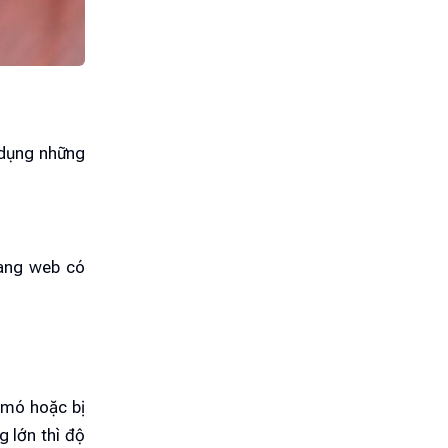
 dụng những
rang web có
 mó hoặc bị
 lớn thì độ