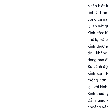
Nhận biết 
tinh ý.
Làm
công cụ nà
Quan sát qu
Kính cận: K
nhỏ lại và 
Kính thường
đổi, không
dạng ban đ
So sánh độ 
Kính cận: 
mỏng hơn p
lại, với kín
Kính thường
Cảm giác k
choáng váng