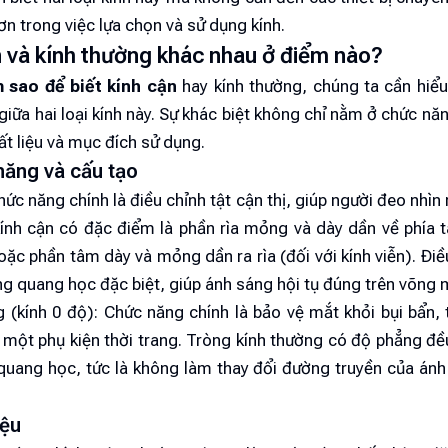
hơn trong việc lựa chọn và sử dụng kính.
 và kính thường khác nhau ở điểm nào?
 sao để biết kính cận
hay kính thường, chúng ta cần hiểu
i giữa hai loại kính này. Sự khác biệt không chỉ nằm ở chức n
ất liệu và mục đích sử dụng.
năng và cấu tạo
hức năng chính là điều chỉnh tật cận thị, giúp người đeo nhìn 
kính cận có đặc điểm là phần rìa mỏng và dày dần về phía t
oặc phần tâm dày và mỏng dần ra rìa (đối với kính viễn). Điề
g quang học đặc biệt, giúp ánh sáng hội tụ đúng trên võng 
 (kính 0 độ): Chức năng chính là bảo vệ mắt khỏi bụi bẩn,
 một phụ kiện thời trang. Tròng kính thường có độ phẳng đ
quang học, tức là không làm thay đổi đường truyền của ánh 
iệu