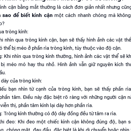
kính cận bằng mắt thường là cách đơn giản nhất nhưng cũng
 sao để biết kính cận
một cách nhanh chóng mà không 
o?
a tròng kính:
hi nhìn qua tròng kính cận, bạn sẽ thấy hình ảnh các vật thể
có thể bị méo ở phần rìa tròng kính, tùy thuộc vào độ cận.
: Khi nhìn qua tròng kính thường, hình ảnh các vật thể sẽ k
 bị méo mó hay thu nhỏ. Hình ảnh vẫn giữ nguyên kích th
ầu.
dày của tròng kính:
Nếu bạn nhìn từ cạnh của tròng kính, bạn sẽ thấy phần rìa
hần tâm. Điều này đặc biệt rõ ràng với những người cận 
h viễn thị, phần tâm kính lại dày hơn phần rìa.
: Tròng kính thường có độ dày đồng đều từ tâm ra rìa.
hi đeo: Khi đeo một chiếc kính cận không đúng độ, bạn 
, chóng mặt, đau đầu, đặc biệt là khi di chuyển hoặc nhìn