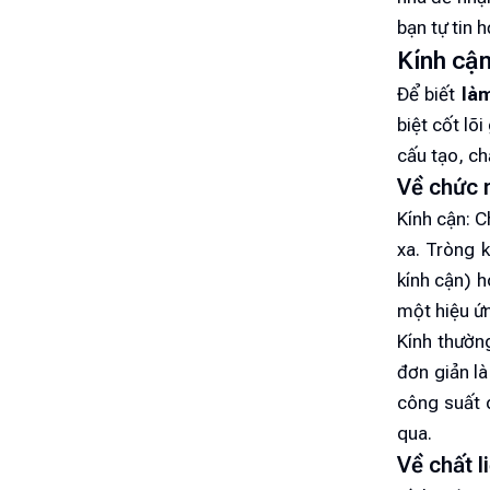
bạn tự tin 
Kính cận
Để biết
làm
biệt cốt lõ
cấu tạo, ch
Về chức 
Kính cận: C
xa. Tròng 
kính cận) h
một hiệu ứn
Kính thường
đơn giản là
công suất 
qua.
Về chất l