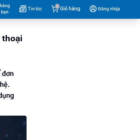
 hàng
0
Giỏ hàng
Tin tức
Đăng nhập
 bạn
 thoại
ể đơn
ghệ.
 dụng