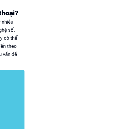
 thoại?
 nhiều
ghệ số,
ày có thể
đến theo
ều vấn đề