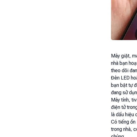
Máy giặt, má
nhà bạn hoạt
theo dõi đa
Đèn LED hoặ
bạn bật tự đ
đang sử dụn
Máy tính, ti
điện tử tron
là dấu hiệu 
Có tiếng ồn 
trong nhà, c
chúng.