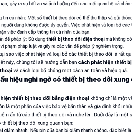
bạn, gây ra sự bất an và ảnh hưởng đến các mối quan hệ cá nhân
 tin cá nhân: Một số thiết bị theo dõi có thể thu thập và gửi thôn
người dùng không được ủy quyền. Việc phát hiện và loại bỏ các t
hặn việc đánh cắp thông tin cá nhân của bạn.
ấn đề pháp lý: Sử dụng
thiết bị theo dõi điện thoại
mà không có
vi phạm pháp luật và gây ra các vấn đề pháp lý nghiêm trọng.
tại sao việc phát hiện và loại bỏ các thiết bị theo dõi là rất q
iết này, chúng tôi sẽ hướng dẫn bạn
cách phát hiện thiết b
thoại
và cách loại bỏ chúng một cách an toàn và hiệu quả.
ấu hiệu nghi ngờ có thiết bị theo dõi xung
hiện thiết bị theo dõi bằng điện thoại
không chỉ là một v
n là một phần của việc bảo vệ bản thân và gia đình khỏi nh
iềm ẩn từ các thiết bị theo dõi và nghe lén. Dưới đây là một 
 thiết bị theo dõi xung quanh bạn:
ại giảm nhanh: Nếu pin của bạn bị giảm nhanh chóng, đặc biệt là