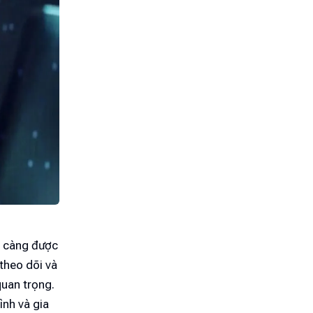
y càng được
 theo dõi và
quan trọng.
ình và gia