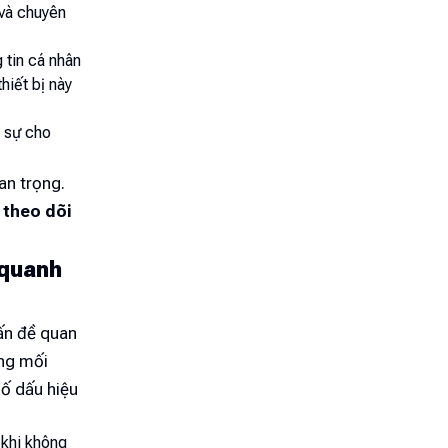
 và chuyên
g tin cá nhân
hiết bị này
 sự cho
uan trọng.
ị theo dõi
 quanh
ấn đề quan
ững mối
số dấu hiệu
 khi không