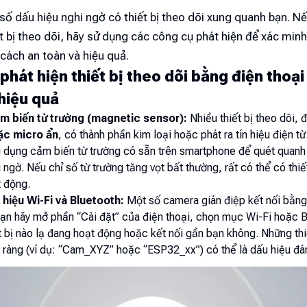
số dấu hiệu nghi ngờ có thiết bị theo dõi xung quanh bạn. N
t bị theo dõi, hãy sử dụng các công cụ phát hiện để xác minh
cách an toàn và hiệu quả.
phát hiện thiết bị theo dõi bằng điện thoạ
 hiệu quả
m biến từ trường (magnetic sensor):
Nhiều thiết bị theo dõi, đ
c micro ẩn
, có thành phần kim loại hoặc phát ra tín hiệu điện t
 dụng cảm biến từ trường có sẵn trên smartphone để quét quan
 ngờ. Nếu chỉ số từ trường tăng vọt bất thường, rất có thể có thiết
t động.
n hiệu Wi-Fi và Bluetooth:
Một số camera gián điệp kết nối bằng
Bạn hãy mở phần “Cài đặt” của điện thoại, chọn mục Wi-Fi hoặc B
 bị nào lạ đang hoạt động hoặc kết nối gần bạn không. Những thi
 ràng (ví dụ: “Cam_XYZ” hoặc “ESP32_xx”) có thể là dấu hiệu đá