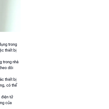
dụng trong
c thiết bị
g trong nhà
theo dõi
ác thiết bị
ụng, có thể
ị điện tử
ợng của