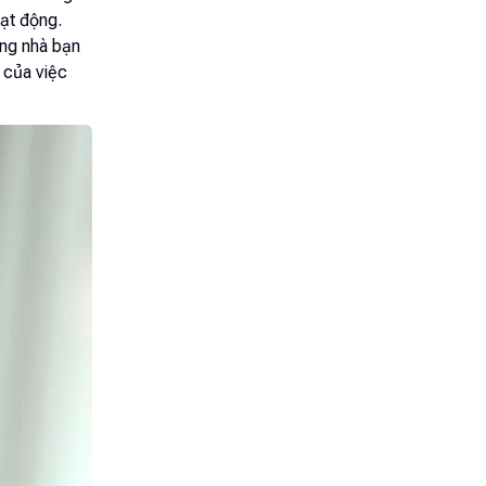
oạt động.
ong nhà bạn
 của việc