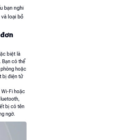
ếu bạn nghi
 và loại bỏ
i đơn
ặc biệt là
ừ. Bạn có thể
h phòng hoặc
 bị điện tử
 Wi-Fi hoặc
luetooth,
ết bị có tên
ng ngờ.