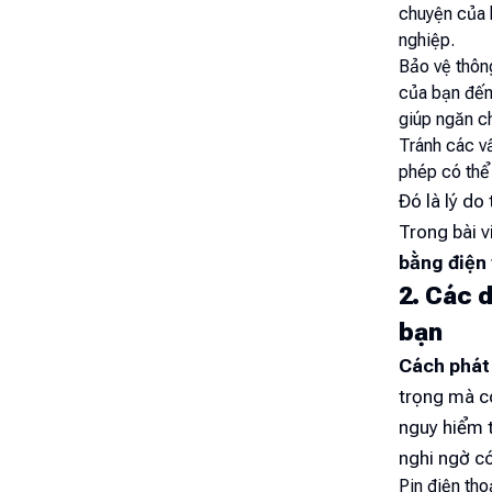
chuyện của 
nghiệp.
Bảo vệ thông
của bạn đến 
giúp ngăn c
Tránh các v
phép có thể 
Đó là lý do 
Trong bài v
bằng điện 
2. Các d
bạn
Cách phát 
trọng mà cò
nguy hiểm t
nghi ngờ có
Pin điện tho