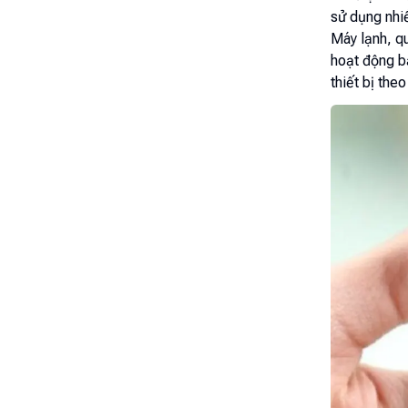
sử dụng nhiề
Máy lạnh, qu
hoạt động bấ
thiết bị the