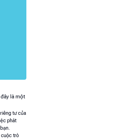
i đây là một
riêng tư của
iệc phát
 bạn.
 cuộc trò