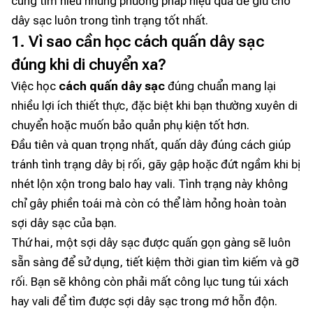
cùng tìm hiểu những phương pháp hiệu quả để giữ cho
dây sạc luôn trong tình trạng tốt nhất.
1. Vì sao cần học cách quấn dây sạc
đúng khi di chuyển xa?
Việc học
cách quấn dây sạc
đúng chuẩn mang lại
nhiều lợi ích thiết thực, đặc biệt khi bạn thường xuyên di
chuyển hoặc muốn bảo quản phụ kiện tốt hơn.
Đầu tiên và quan trọng nhất, quấn dây đúng cách giúp
tránh tình trạng dây bị rối, gãy gập hoặc đứt ngầm khi bị
nhét lộn xộn trong balo hay vali. Tình trạng này không
chỉ gây phiền toái mà còn có thể làm hỏng hoàn toàn
sợi dây sạc của bạn.
Thứ hai, một sợi dây sạc được quấn gọn gàng sẽ luôn
sẵn sàng để sử dụng, tiết kiệm thời gian tìm kiếm và gỡ
rối. Bạn sẽ không còn phải mất công lục tung túi xách
hay vali để tìm được sợi dây sạc trong mớ hỗn độn.