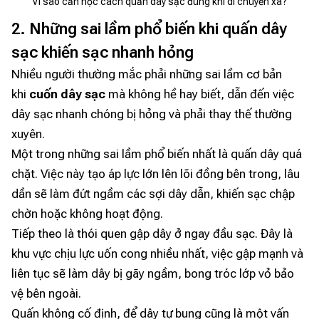
Vì sao cần học cách quấn dây sạc đúng khi di chuyển xa?
2. Những sai lầm phổ biến khi quấn dây
sạc khiến sạc nhanh hỏng
Nhiều người thường mắc phải những sai lầm cơ bản
khi
cuốn dây sạc
mà không hề hay biết, dẫn đến việc
dây sạc nhanh chóng bị hỏng và phải thay thế thường
xuyên.
Một trong những sai lầm phổ biến nhất là quấn dây quá
chặt. Việc này tạo áp lực lớn lên lõi đồng bên trong, lâu
dần sẽ làm đứt ngầm các sợi dây dẫn, khiến sạc chập
chờn hoặc không hoạt động.
Tiếp theo là thói quen gập dây ở ngay đầu sạc. Đây là
khu vực chịu lực uốn cong nhiều nhất, việc gập mạnh và
liên tục sẽ làm dây bị gãy ngầm, bong tróc lớp vỏ bảo
vệ bên ngoài.
Quấn không cố định, để dây tự bung cũng là một vấn