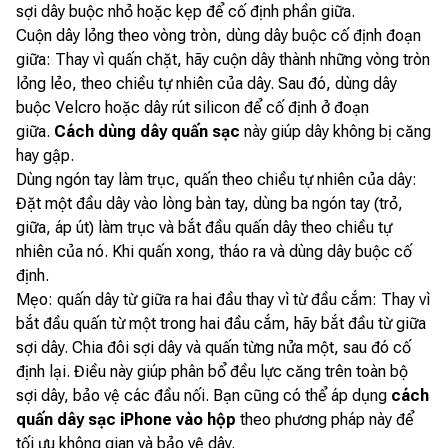
sợi dây buộc nhỏ hoặc kẹp để cố định phần giữa.
Cuộn dây lỏng theo vòng tròn, dùng dây buộc cố định đoạn
giữa: Thay vì quấn chặt, hãy cuộn dây thành những vòng tròn
lỏng lẻo, theo chiều tự nhiên của dây. Sau đó, dùng dây
buộc Velcro hoặc dây rút silicon để cố định ở đoạn
giữa.
Cách dùng dây quấn sạc
này giúp dây không bị căng
hay gập.
Dùng ngón tay làm trục, quấn theo chiều tự nhiên của dây:
Đặt một đầu dây vào lòng bàn tay, dùng ba ngón tay (trỏ,
giữa, áp út) làm trục và bắt đầu quấn dây theo chiều tự
nhiên của nó. Khi quấn xong, tháo ra và dùng dây buộc cố
định.
Mẹo: quấn dây từ giữa ra hai đầu thay vì từ đầu cắm: Thay vì
bắt đầu quấn từ một trong hai đầu cắm, hãy bắt đầu từ giữa
sợi dây. Chia đôi sợi dây và quấn từng nửa một, sau đó cố
định lại. Điều này giúp phân bổ đều lực căng trên toàn bộ
sợi dây, bảo vệ các đầu nối. Bạn cũng có thể áp dụng
cách
quấn dây sạc iPhone vào hộp
theo phương pháp này để
tối ưu không gian và bảo vệ dây.