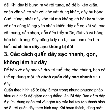
đề. Khi dây bị bung ra và rối tung, nó dễ bị kéo giãn,
xoắn vặn và cọ xát với các vật dụng khác, gây hư hỏng.
Cuối cùng, nhét dây vào túi mà không có bất kỳ sự bảo
vệ nào cũng là nguyên nhân khiến dây dễ cọ xát với các
vật cứng, sắc nhọn, dẫn đến trầy xước, đứt vỏ và hỏng
hóc bên trong. Đây cũng là lý do tại sao bạn nên tìm
hiểu
cách làm dây sạc không bị đứt
.
3. Các cách quấn dây sạc nhanh, gọn,
không làm hư dây
Để bảo vệ dây sạc và duy trì tuổi thọ cho chúng, bạn có
thể áp dụng một số
cách quấn dây sạc nhanh
sau
đây:
Quấn theo hình số 8: Đây là một trong những phương pháp
hiệu quả nhất để giảm căng thẳng lên lõi dây. Bạn cầm dây
ở giữa, dùng ngón cái và ngón trỏ của hai tay tạo thành hình
số 8, rồi quấn dây theo hình này. Khi hoàn thành, dùng một