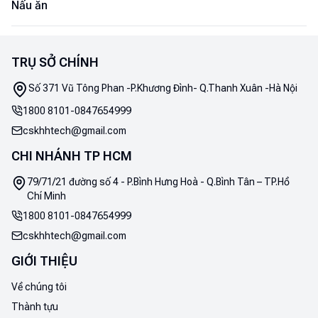
Nấu ăn
TRỤ SỞ CHÍNH
Số 371 Vũ Tông Phan -P.Khương Đình- Q.Thanh Xuân -Hà Nội
1800 8101
-
0847654999
cskhhtech@gmail.com
CHI NHÁNH TP HCM
79/71/21 đường số 4 - P.Bình Hưng Hoà - Q.Bình Tân – TP.Hồ
Chí Minh
1800 8101
-
0847654999
cskhhtech@gmail.com
GIỚI THIỆU
Về chúng tôi
Thành tựu