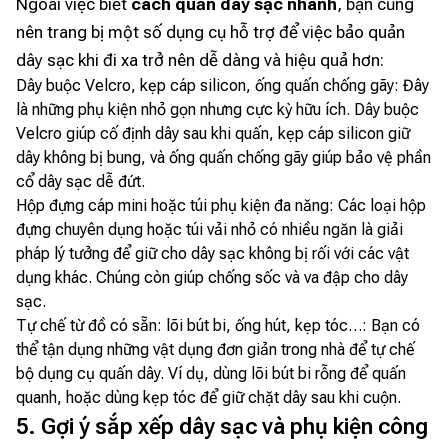
Ngoài việc biết
cách quấn dây sạc nhanh
, bạn cũng
nên trang bị một số dụng cụ hỗ trợ để việc bảo quản
dây sạc khi đi xa trở nên dễ dàng và hiệu quả hơn:
Dây buộc Velcro, kẹp cáp silicon, ống quấn chống gãy: Đây
là những phụ kiện nhỏ gọn nhưng cực kỳ hữu ích. Dây buộc
Velcro giúp cố định dây sau khi quấn, kẹp cáp silicon giữ
dây không bị bung, và ống quấn chống gãy giúp bảo vệ phần
cổ dây sạc dễ đứt.
Hộp đựng cáp mini hoặc túi phụ kiện đa năng: Các loại hộp
đựng chuyên dụng hoặc túi vải nhỏ có nhiều ngăn là giải
pháp lý tưởng để giữ cho dây sạc không bị rối với các vật
dụng khác. Chúng còn giúp chống sốc và va đập cho dây
sạc.
Tự chế từ đồ có sẵn: lõi bút bi, ống hút, kẹp tóc…: Bạn có
thể tận dụng những vật dụng đơn giản trong nhà để tự chế
bộ dụng cụ quấn dây. Ví dụ, dùng lõi bút bi rỗng để quấn
quanh, hoặc dùng kẹp tóc để giữ chặt dây sau khi cuộn.
5. Gợi ý sắp xếp dây sạc và phụ kiện công