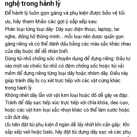
nghệ trong hành lý
Để hành lý luôn gọn gàng và phụ kiện được bảo vệ tối
ưu, hãy tham khảo các gợi ý sắp xếp sau:
Phân loại từng loại dây: Dây sạc điện thoại, laptop, tai
nghe, đồng hồ thông minh... mỗi loại nên được quấn gọn
gàng riêng và có thể đánh dấu bằng các màu sắc khác nhau
của dây buộc để dễ nhận biết.
Dùng túi nhỏ chống sốc chuyên dụng để đựng riêng: Đầu tư
vào một vài chiếc túi nhỏ có đệm chống sốc hoặc túi vải
mềm để đựng riêng từng loại dây hoặc nhóm dây. Điều này
giúp tránh dây bị cọ xát trực tiếp với các vật cứng khác
trong hành lý.
Không nhét dây lẫn với vật kim loại hoặc đồ dễ gây va đập:
Tránh để dây sạc tiếp xúc trực tiếp với chìa khóa, dao cạo,
hoặc các vật kim loại sắc nhọn khác có thể làm xước hoặc
cắt đứt dây.
Ưu tiên đặt túi phụ kiện ở ngăn dễ lấy nhất khi cần gấp: Khi
sắp xếp vali hoặc balo, hãy đặt túi đựng dây sạc và các phụ