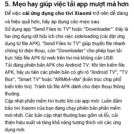
5. Mẹo hay giúp việc tải app mượt mà hơn
Để việc
cài ứng dụng cho tivi Xiaomi
trở nên dễ dàng
và hiệu quả hơn, hãy áp dụng các mẹo sau:
Sử dụng app "Send Files to TV" hoặc "Downloader": Đây là
hai ứng dụng rất hữu ích cho việc sideloading (cài đặt ứng
dụng từ file APK). "Send Files to TV" giúp truyền file nhanh
chóng từ điện thoại, còn "Downloader" cho phép bạn tải
trực tiếp file APK từ web trên tivi mà không cần USB.
Tải đúng phiên bản APK cho Android TV: Khi tìm kiếm file
APK, hãy ưu tiên các phiên bản có ghi rõ "Android TV", "TV
Box", "Smart TV" hoặc "ARM64-v8a" (kiến trúc chip phổ
biến trên tivi). Tránh tải file APK dành cho điện thoại thông
thường.
Cập nhật phần mềm tivi trước khi cài app mới: Luôn đảm
bảo tivi Xiaomi của bạn đang chạy phiên bản phần mềm
mới nhất. Các bản cập nhật thường bao gồm vá lỗi, cải
thiện hiệu suất và tăng khả năng tương thích với các ứng
dụng mới.