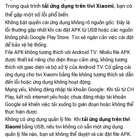
Trong quá trình
tải ứng dụng trên tivi Xiaomi
, bạn có
thể gặp một số lỗi phổ biến:
Không bật quyền cài ứng dụng không rõ nguồn gốc: Đây là
lỗi thường gặp nhất khi cài đặt APK từ USB hoặc các nguồn
không phải Google Play Store. Tivi sẽ ngăn cản việc cài đặt
để bảo vệ hệ thống.
File APK không tương thích với Android TV: Nhiều file APK
được thiết kế riêng cho điện thoại cảm ứng, không tương
thích với giao diện và bộ xử lý của Android TV. Cố gắng cài
ứng dụng cho tivi Xiaomi bằng file không tương thích sẽ dẫn
đến lỗi hoặc ứng dụng không hoạt động.
Mạng yếu, không đăng nhập tài khoản Google: Khi tải từ CH
Play, kết nối internet yếu hoặc chưa đăng nhập tài khoản
Google sẽ khiến việc tải xuống bị gián đoạn hoặc không thể
thực hiện được.
Không có ứng dụng quản lý file: Khi
tải ứng dụng trên tivi
Xiaomi
bằng USB, nếu tivi không có sẵn một ứng dụng
quản lý file nào, bạn sẽ không thể duyệt và cài đặt file APK.