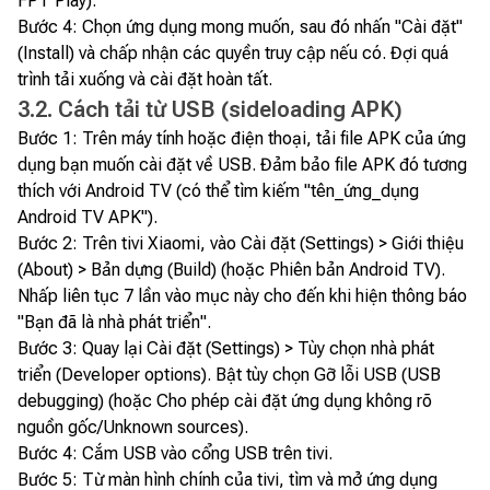
FPT Play).
Bước 4: Chọn ứng dụng mong muốn, sau đó nhấn "Cài đặt"
(Install) và chấp nhận các quyền truy cập nếu có. Đợi quá
trình tải xuống và cài đặt hoàn tất.
3.2. Cách tải từ USB (sideloading APK)
Bước 1: Trên máy tính hoặc điện thoại, tải file APK của ứng
dụng bạn muốn cài đặt về USB. Đảm bảo file APK đó tương
thích với Android TV (có thể tìm kiếm "tên_ứng_dụng
Android TV APK").
Bước 2: Trên tivi Xiaomi, vào Cài đặt (Settings) > Giới thiệu
(About) > Bản dựng (Build) (hoặc Phiên bản Android TV).
Nhấp liên tục 7 lần vào mục này cho đến khi hiện thông báo
"Bạn đã là nhà phát triển".
Bước 3: Quay lại Cài đặt (Settings) > Tùy chọn nhà phát
triển (Developer options). Bật tùy chọn Gỡ lỗi USB (USB
debugging) (hoặc Cho phép cài đặt ứng dụng không rõ
nguồn gốc/Unknown sources).
Bước 4: Cắm USB vào cổng USB trên tivi.
Bước 5: Từ màn hình chính của tivi, tìm và mở ứng dụng