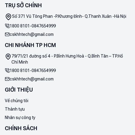
TRỤ SỞ CHÍNH
Số 371 Vũ Tông Phan -P.Khương Đình- Q.Thanh Xuân -Hà Nội
1800 8101
-
0847654999
cskhhtech@gmail.com
CHI NHÁNH TP HCM
79/71/21 đường số 4 - P.Bình Hưng Hoà - Q.Bình Tân – TP.Hồ
Chí Minh
1800 8101
-
0847654999
cskhhtech@gmail.com
GIỚI THIỆU
Về chúng tôi
Thành tựu
Nhân sự công ty
CHÍNH SÁCH