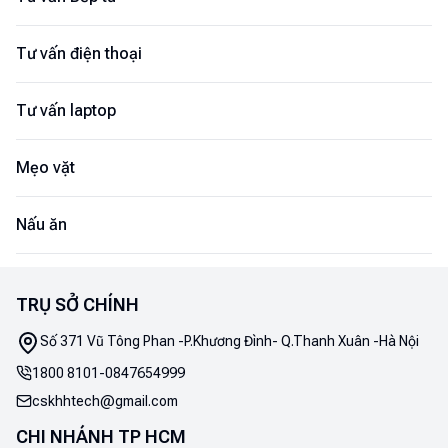
Tư vấn điện thoại
Tư vấn laptop
Mẹo vặt
Nấu ăn
TRỤ SỞ CHÍNH
Số 371 Vũ Tông Phan -P.Khương Đình- Q.Thanh Xuân -Hà Nội
1800 8101
-
0847654999
cskhhtech@gmail.com
CHI NHÁNH TP HCM