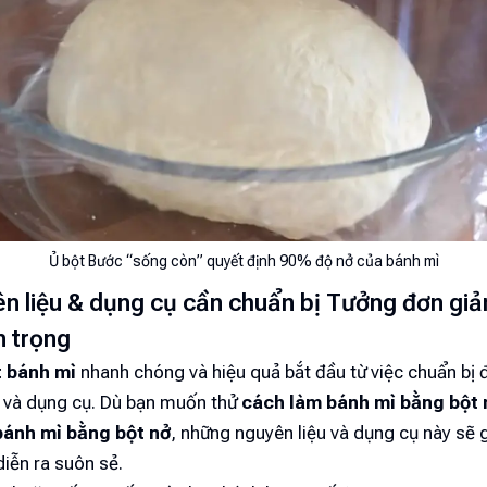
Ủ bột Bước “sống còn” quyết định 90% độ nở của bánh mì
n liệu & dụng cụ cần chuẩn bị Tưởng đơn gi
n trọng
t bánh mì
nhanh chóng và hiệu quả bắt đầu từ việc chuẩn bị 
u và dụng cụ. Dù bạn muốn thử
cách làm bánh mì bằng bột 
bánh mì bằng bột nở
, những nguyên liệu và dụng cụ này sẽ 
diễn ra suôn sẻ.