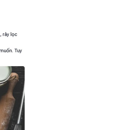
 rây lọc
 muốn. Tuy