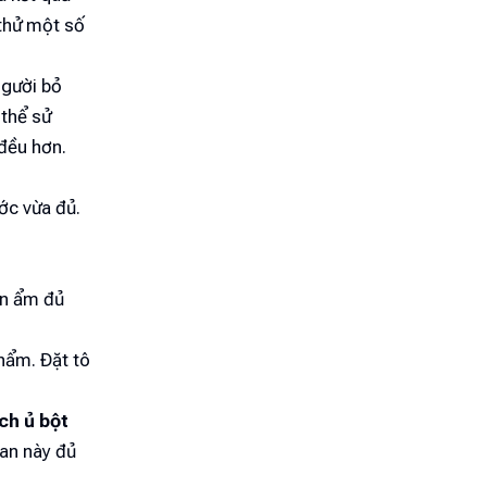
thử một số
người bỏ
 thể sử
 đều hơn.
ớc vừa đủ.
ăn ẩm đủ
hẩm. Đặt tô
ch ủ bột
ian này đủ