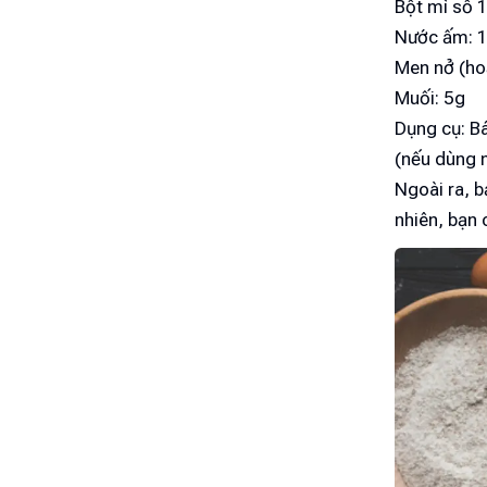
Bột mì số 1
Nước ấm: 
Men nở (ho
Muối: 5g
Dụng cụ: Bá
(nếu dùng 
Ngoài ra, 
nhiên, bạn 