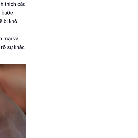
ch thích các
à bước
ẽ bị khô
m mại và
 rõ sự khác