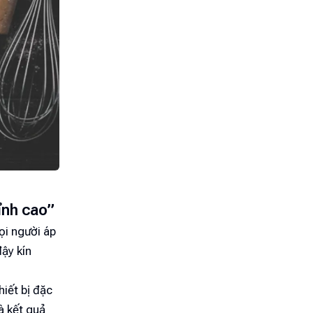
ỉnh cao”
ọi người áp
đậy kín
hiết bị đặc
à kết quả