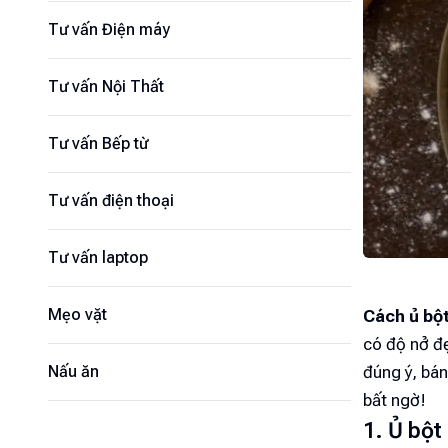
Tư vấn Điện máy
Tư vấn Nội Thất
Tư vấn Bếp từ
Tư vấn điện thoại
Tư vấn laptop
Mẹo vặt
Cách ủ bộ
có độ nở đ
đúng ý, bá
Nấu ăn
bất ngờ!
1. Ủ bột