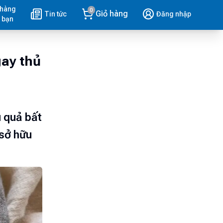
 hàng
0
Giỏ hàng
Tin tức
Đăng nhập
 bạn
ay thủ
u quả bất
 sở hữu