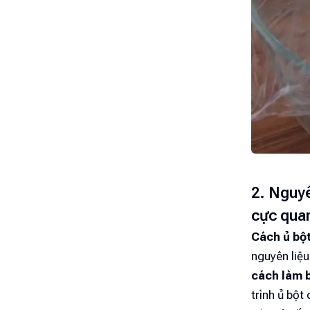
2. Nguyê
cực qua
Cách ủ bộ
nguyên liệ
cách làm 
trình ủ bột 