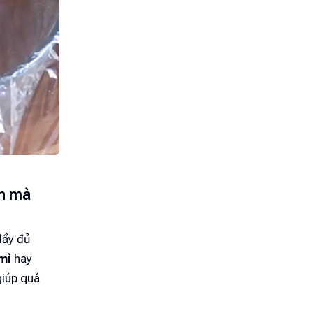
ản mà
đầy đủ
mì
hay
giúp quá