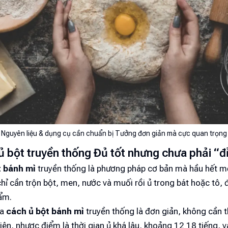
Nguyên liệu & dụng cụ cần chuẩn bị Tưởng đơn giản mà cực quan trọng
ủ bột truyền thống Đủ tốt nhưng chưa phải “đ
t bánh mì
truyền thống là phương pháp cơ bản mà hầu hết m
hỉ cần trộn bột, men, nước và muối rồi ủ trong bát hoặc tô, 
ẩm.
ủa
cách ủ bột bánh mì
truyền thống là đơn giản, không cần t
hiên, nhược điểm là thời gian ủ khá lâu, khoảng 12 18 tiếng, v