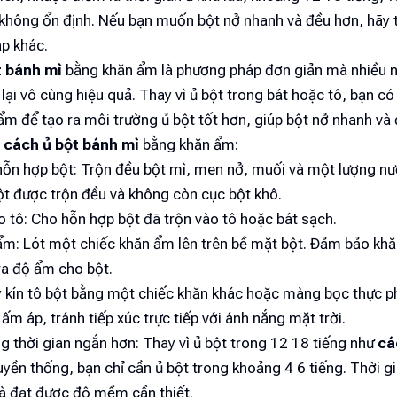
 không ổn định. Nếu bạn muốn bột nở nhanh và đều hơn, hãy 
p khác.
t bánh mì
bằng khăn ẩm là phương pháp đơn giản mà nhiều 
lại vô cùng hiệu quả. Thay vì ủ bột trong bát hoặc tô, bạn có
m để tạo ra môi trường ủ bột tốt hơn, giúp bột nở nhanh và
h
cách ủ bột bánh mì
bằng khăn ẩm:
hỗn hợp bột: Trộn đều bột mì, men nở, muối và một lượng nư
t được trộn đều và không còn cục bột khô.
o tô: Cho hỗn hợp bột đã trộn vào tô hoặc bát sạch.
 ẩm: Lót một chiếc khăn ẩm lên trên bề mặt bột. Đảm bảo kh
ra độ ẩm cho bột.
y kín tô bột bằng một chiếc khăn khác hoặc màng bọc thực p
 ấm áp, tránh tiếp xúc trực tiếp với ánh nắng mặt trời.
ng thời gian ngắn hơn: Thay vì ủ bột trong 12 18 tiếng như
cá
uyền thống, bạn chỉ cần ủ bột trong khoảng 4 6 tiếng. Thời g
và đạt được độ mềm cần thiết.