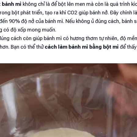
t bánh mì
không chỉ là để bột lên men mà còn là quá trình kí
 trong bột phát triển, tạo ra khí CO2 giúp bánh nở. Đây chính l
 đến 90% độ nở của bánh mì. Nếu không ủ đúng cách, bánh s
g có độ xốp mong muốn.
 đúng cách còn giúp bánh mì có hương thơm tự nhiên, độ mề
 hơn. Bạn có thể thử
cách làm bánh mì bằng bột mì
để thấy