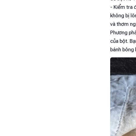
- Kiểm tra 
không bị lõ
và thơm ng
Phương pháp
của bột. B
bánh bông l