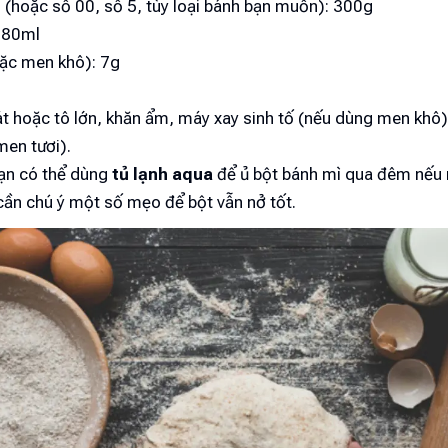
 (hoặc số 00, số 5, tùy loại bánh bạn muốn): 300g
180ml
ặc men khô): 7g
t hoặc tô lớn, khăn ẩm, máy xay sinh tố (nếu dùng men khô),
men tươi).
bạn có thể dùng
tủ lạnh aqua
để ủ bột bánh mì qua đêm nếu
cần chú ý một số mẹo để bột vẫn nở tốt.