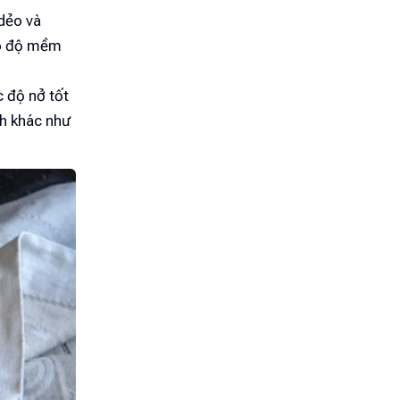
 dẻo và
có độ mềm
c độ nở tốt
nh khác như