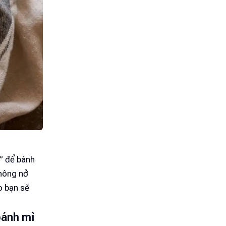
” để bánh
không nở
o bạn sẽ
bánh mì