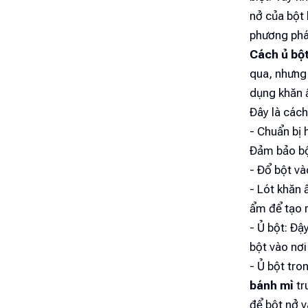
nở của bột
phương phá
Cách ủ bộ
qua, nhưng 
dụng khăn ẩ
Đây là các
- Chuẩn bị 
Đảm bảo bộ
- Đổ bột và
- Lót khăn
ẩm để tạo 
- Ủ bột: Đậ
bột vào nơi
- Ủ bột tro
bánh mì
tr
để bột nở 