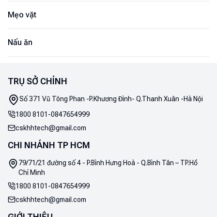
Mẹo vặt
Nấu ăn
TRỤ SỞ CHÍNH
Số 371 Vũ Tông Phan -P.Khương Đình- Q.Thanh Xuân -Hà Nội
1800 8101
-
0847654999
cskhhtech@gmail.com
CHI NHÁNH TP HCM
79/71/21 đường số 4 - P.Bình Hưng Hoà - Q.Bình Tân – TP.Hồ
Chí Minh
1800 8101
-
0847654999
cskhhtech@gmail.com
GIỚI THIỆU