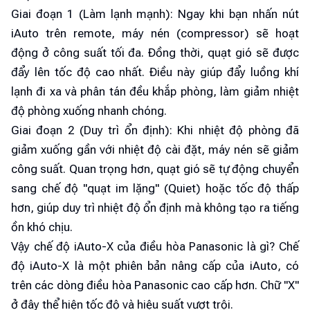
Giai đoạn 1 (Làm lạnh mạnh): Ngay khi bạn nhấn nút
iAuto trên remote, máy nén (compressor) sẽ hoạt
động ở công suất tối đa. Đồng thời, quạt gió sẽ được
đẩy lên tốc độ cao nhất. Điều này giúp đẩy luồng khí
lạnh đi xa và phân tán đều khắp phòng, làm giảm nhiệt
độ phòng xuống nhanh chóng.
Giai đoạn 2 (Duy trì ổn định): Khi nhiệt độ phòng đã
giảm xuống gần với nhiệt độ cài đặt, máy nén sẽ giảm
công suất. Quan trọng hơn, quạt gió sẽ tự động chuyển
sang chế độ "quạt im lặng" (Quiet) hoặc tốc độ thấp
hơn, giúp duy trì nhiệt độ ổn định mà không tạo ra tiếng
ồn khó chịu.
Vậy chế độ iAuto-X của điều hòa Panasonic là gì? Chế
độ iAuto-X là một phiên bản nâng cấp của iAuto, có
trên các dòng điều hòa Panasonic cao cấp hơn. Chữ "X"
ở đây thể hiện tốc độ và hiệu suất vượt trội.