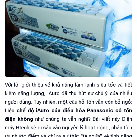
Với lời giới thiệu về khả năng làm lạnh siêu tốc và tiết
kiệm năng lượng, iAuto đã thu hút sự chú ý của nhiều
người dùng. Tuy nhiên, một câu hỏi lớn vẫn còn bỏ ngỏ:
Liệu
chế độ iAuto của điều hòa Panasonic có tốn
điện không
như chúng ta vẫn nghĩ? Bài viết này Điện
máy Htech sẽ đi sâu vào nguyên lý hoạt động, phân tích
ưu nhược điểm và chỉ ra sự thật "té ngửa" về tính năng