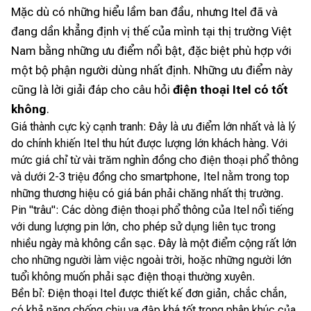
Mặc dù có những hiểu lầm ban đầu, nhưng Itel đã và
đang dần khẳng định vị thế của mình tại thị trường Việt
Nam bằng những ưu điểm nổi bật, đặc biệt phù hợp với
một bộ phận người dùng nhất định. Những ưu điểm này
cũng là lời giải đáp cho câu hỏi
điện thoại Itel có tốt
không
.
Giá thành cực kỳ cạnh tranh: Đây là ưu điểm lớn nhất và là lý
do chính khiến Itel thu hút được lượng lớn khách hàng. Với
mức giá chỉ từ vài trăm nghìn đồng cho điện thoại phổ thông
và dưới 2-3 triệu đồng cho smartphone, Itel nằm trong top
những thương hiệu có giá bán phải chăng nhất thị trường.
Pin "trâu": Các dòng điện thoại phổ thông của Itel nổi tiếng
với dung lượng pin lớn, cho phép sử dụng liên tục trong
nhiều ngày mà không cần sạc. Đây là một điểm cộng rất lớn
cho những người làm việc ngoài trời, hoặc những người lớn
tuổi không muốn phải sạc điện thoại thường xuyên.
Bền bỉ: Điện thoại Itel được thiết kế đơn giản, chắc chắn,
có khả năng chống chịu va đập khá tốt trong phân khúc của