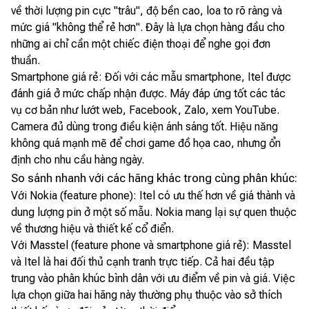
về thời lượng pin cực "trâu", độ bền cao, loa to rõ ràng và
mức giá "không thể rẻ hơn". Đây là lựa chọn hàng đầu cho
những ai chỉ cần một chiếc điện thoại để nghe gọi đơn
thuần.
Smartphone giá rẻ: Đối với các mẫu smartphone, Itel được
đánh giá ở mức chấp nhận được. Máy đáp ứng tốt các tác
vụ cơ bản như lướt web, Facebook, Zalo, xem YouTube.
Camera đủ dùng trong điều kiện ánh sáng tốt. Hiệu năng
không quá mạnh mẽ để chơi game đồ họa cao, nhưng ổn
định cho nhu cầu hàng ngày.
So sánh nhanh với các hãng khác trong cùng phân khúc:
Với Nokia (feature phone): Itel có ưu thế hơn về giá thành và
dung lượng pin ở một số mẫu. Nokia mang lại sự quen thuộc
về thương hiệu và thiết kế cổ điển.
Với Masstel (feature phone và smartphone giá rẻ): Masstel
và Itel là hai đối thủ cạnh tranh trực tiếp. Cả hai đều tập
trung vào phân khúc bình dân với ưu điểm về pin và giá. Việc
lựa chọn giữa hai hãng này thường phụ thuộc vào sở thích