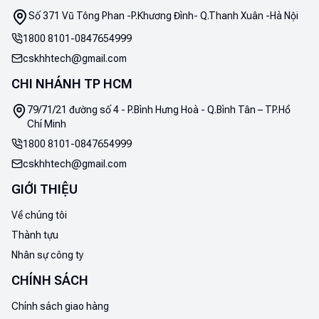
Số 371 Vũ Tông Phan -P.Khương Đình- Q.Thanh Xuân -Hà Nội
1800 8101
-
0847654999
cskhhtech@gmail.com
CHI NHÁNH TP HCM
79/71/21 đường số 4 - P.Bình Hưng Hoà - Q.Bình Tân – TP.Hồ
Chí Minh
1800 8101
-
0847654999
cskhhtech@gmail.com
GIỚI THIỆU
Về chúng tôi
Thành tựu
Nhân sự công ty
CHÍNH SÁCH
Chính sách giao hàng