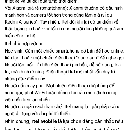
thiết kế và ưu đãi của từng thời điểm.
Với Xiaomi giá rẻ (smartphone): Xiaomi thường có cấu hình
mạnh hơn và camera tốt hơn trong cùng tầm giá (ví dụ
Redmi A-series). Tuy nhiên, Itel đôi khi lại có ưu điểm về
thời lượng pin hoặc sự tối ưu cho người dùng không quá am
hiểu công nghệ.
Itel phù hợp với ai:
Học sinh: Cần một chiếc smartphone cơ bản để học online,
liên lạc, hoặc một chiếc điện thoại "cục gạch" để nghe gọi.
Người lớn tuổi: Ưu tiên điện thoại pin bền, dễ sử dụng, loa
to, màn hình rõ ràng. Điện thoại Itel mới nhất vẫn duy trì
những đặc điểm này.
Người cần máy phụ: Một chiếc điện thoại dự phòng để
nghe gọi, phát Wi-Fi hoặc dùng cho các mục đích công
việc cần liên lạc nhiều.
Người có ngân sách hạn chế: Itel mang lại giải pháp công
nghệ di động với chi phí tối thiểu.
Nhìn chung,
Itel Mobile
là lựa chọn đáng cân nhắc nếu
bạn thuộc một trong các đối tượng trên và ưu tiên sự