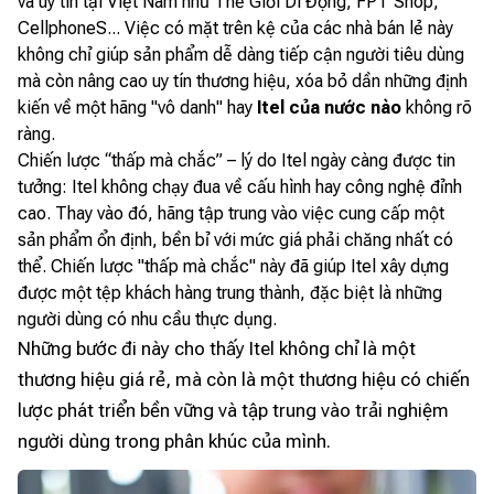
và uy tín tại Việt Nam như Thế Giới Di Động, FPT Shop,
CellphoneS... Việc có mặt trên kệ của các nhà bán lẻ này
không chỉ giúp sản phẩm dễ dàng tiếp cận người tiêu dùng
mà còn nâng cao uy tín thương hiệu, xóa bỏ dần những định
kiến về một hãng "vô danh" hay
Itel của nước nào
không rõ
ràng.
Chiến lược “thấp mà chắc” – lý do Itel ngày càng được tin
tưởng: Itel không chạy đua về cấu hình hay công nghệ đỉnh
cao. Thay vào đó, hãng tập trung vào việc cung cấp một
sản phẩm ổn định, bền bỉ với mức giá phải chăng nhất có
thể. Chiến lược "thấp mà chắc" này đã giúp Itel xây dựng
được một tệp khách hàng trung thành, đặc biệt là những
người dùng có nhu cầu thực dụng.
Những bước đi này cho thấy Itel không chỉ là một
thương hiệu giá rẻ, mà còn là một thương hiệu có chiến
lược phát triển bền vững và tập trung vào trải nghiệm
người dùng trong phân khúc của mình.