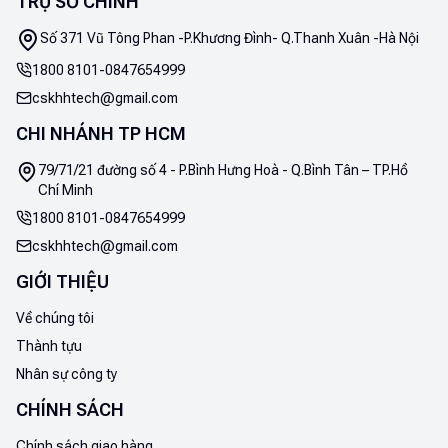
TRỤ SỞ CHÍNH
Số 371 Vũ Tông Phan -P.Khương Đình- Q.Thanh Xuân -Hà Nội
1800 8101
-
0847654999
cskhhtech@gmail.com
CHI NHÁNH TP HCM
79/71/21 đường số 4 - P.Bình Hưng Hoà - Q.Bình Tân – TP.Hồ
Chí Minh
1800 8101
-
0847654999
cskhhtech@gmail.com
GIỚI THIỆU
Về chúng tôi
Thành tựu
Nhân sự công ty
CHÍNH SÁCH
Chính sách giao hàng