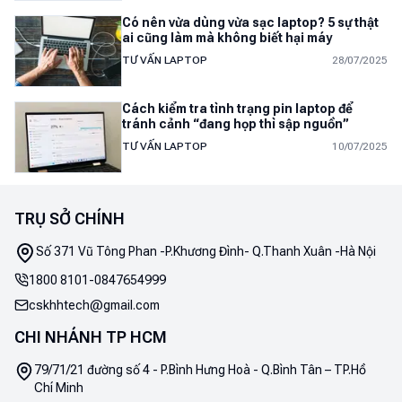
Có nên vừa dùng vừa sạc laptop? 5 sự thật
ai cũng làm mà không biết hại máy
TƯ VẤN LAPTOP
28/07/2025
Cách kiểm tra tình trạng pin laptop để
tránh cảnh “đang họp thì sập nguồn”
TƯ VẤN LAPTOP
10/07/2025
TRỤ SỞ CHÍNH
Số 371 Vũ Tông Phan -P.Khương Đình- Q.Thanh Xuân -Hà Nội
1800 8101
-
0847654999
cskhhtech@gmail.com
CHI NHÁNH TP HCM
79/71/21 đường số 4 - P.Bình Hưng Hoà - Q.Bình Tân – TP.Hồ
Chí Minh