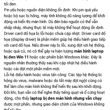
tối đen.
Pin yếu hoặc nguồn điện không ổn định: Khi pin quá yếu
hoặc bộ sạc bị hỏng, máy tính không đủ năng lượng để khởi
động và hiển thị màn hình. Dù đèn báo nguồn có thể vẫn
nhấp nháy, nhưng thực tế máy không thể hoạt động ổn định.
Driver card đồ họa bị lỗi hoặc chưa cập nhật: Driver card đồ
họa (display driver) là phần mềm giúp hệ điều hành giao tiếp
với card đồ họa. Nếu driver này bị lỗi, xung đột với hệ thống,
hoặc quá cũ, nó có thể gây ra hiện tượng
màn hình laptop
bị đen Win 11
hoặc các phiên bản Windows khác. Đây là
nguyên nhân thường thấy sau khi cập nhật hệ điều hành
hoặc cài đặt một phần mềm mới.
Lỗi hệ điều hành hoặc virus tấn công: Các tệp hệ thống bị
hỏng do virus, malware hoặc do tắt máy đột ngột cũng có
thể làm cho màn hình không thể hiển thị sau khi khởi động.
Đôi khi, bạn vẫn có thể nghe thấy tiếng quạt và ổ cứng hoạt
động, cho thấy
laptop bị đen màn hình nhưng vẫn chạy
được một phần, nhưng giao diện chính của Windows không