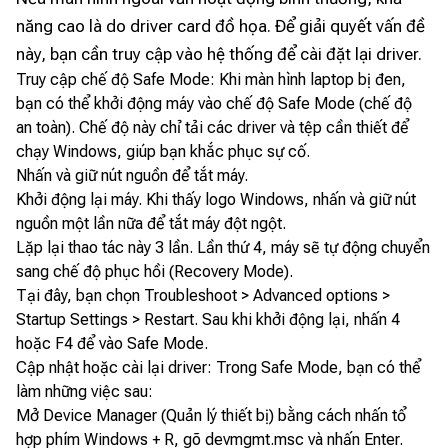
năng cao là do driver card đồ họa. Để giải quyết vấn đề
này, bạn cần truy cập vào hệ thống để cài đặt lại driver.
Truy cập chế độ Safe Mode: Khi màn hình laptop bị đen,
bạn có thể khởi động máy vào chế độ Safe Mode (chế độ
an toàn). Chế độ này chỉ tải các driver và tệp cần thiết để
chạy Windows, giúp bạn khắc phục sự cố.
Nhấn và giữ nút nguồn để tắt máy.
Khởi động lại máy. Khi thấy logo Windows, nhấn và giữ nút
nguồn một lần nữa để tắt máy đột ngột.
Lặp lại thao tác này 3 lần. Lần thứ 4, máy sẽ tự động chuyển
sang chế độ phục hồi (Recovery Mode).
Tại đây, bạn chọn Troubleshoot > Advanced options >
Startup Settings > Restart. Sau khi khởi động lại, nhấn 4
hoặc F4 để vào Safe Mode.
Cập nhật hoặc cài lại driver: Trong Safe Mode, bạn có thể
làm những việc sau:
Mở Device Manager (Quản lý thiết bị) bằng cách nhấn tổ
hợp phím Windows + R, gõ devmgmt.msc và nhấn Enter.