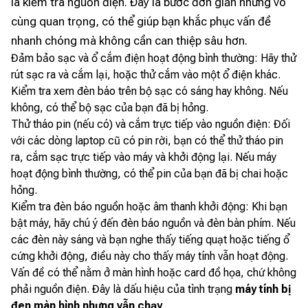
là kiểm tra nguồn điện. Đây là bước đơn giản nhưng vô
cùng quan trọng, có thể giúp bạn khắc phục vấn đề
nhanh chóng mà không cần can thiệp sâu hơn.
Đảm bảo sạc và ổ cắm điện hoạt động bình thường: Hãy thử
rút sạc ra và cắm lại, hoặc thử cắm vào một ổ điện khác.
Kiểm tra xem đèn báo trên bộ sạc có sáng hay không. Nếu
không, có thể bộ sạc của bạn đã bị hỏng.
Thử tháo pin (nếu có) và cắm trực tiếp vào nguồn điện: Đối
với các dòng laptop cũ có pin rời, bạn có thể thử tháo pin
ra, cắm sạc trực tiếp vào máy và khởi động lại. Nếu máy
hoạt động bình thường, có thể pin của bạn đã bị chai hoặc
hỏng.
Kiểm tra đèn báo nguồn hoặc âm thanh khởi động: Khi bạn
bật máy, hãy chú ý đến đèn báo nguồn và đèn bàn phím. Nếu
các đèn này sáng và bạn nghe thấy tiếng quạt hoặc tiếng ổ
cứng khởi động, điều này cho thấy máy tính vẫn hoạt động.
Vấn đề có thể nằm ở màn hình hoặc card đồ họa, chứ không
phải nguồn điện. Đây là dấu hiệu của tình trạng
máy tính bị
đen màn hình nhưng vẫn chạy
.