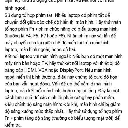
bạn hãy thử sử dụng các phím tắt và kết nối với màn
hình ngoài.
Sử dụng tổ hợp phím tắt: Nhiều laptop có phím tắt để
chuyển đổi giữa các chế độ hiển thị màn hình. Hãy thử nhấn
tổ hợp phím Fn + phím chức năng có biểu tượng màn hình
(thường là F4, F5, F7 hoặc F8). Nhấn phím này vài lần để
máy chuyển qua lại giữa chế độ hiển thị trên màn hình
laptop, màn hình ngoài, hoặc cả hai.
Kết nối laptop với màn hình ngoài: Nếu bạn có một màn hình
máy tính bàn hoặc TV, hãy thử kết nối laptop với thiết bị đó
bằng cáp HDMI, VGA hoặc DisplayPort. Nếu màn hình
ngoài hiển thị bình thường, điều này chứng tỏ card đồ họa
của bạn vẫn hoạt động. Vấn đề có thể nằm ở màn hình
laptop, cáp kết nối màn hình, hoặc cáp bị lỏng. Đây là một
cách hiệu quả để xác định lỗi phần cứng hay phần mềm.
Điều chỉnh độ sáng màn hình: Đôi khi, màn hình chỉ bị giảm
độ sáng xuống mức thấp nhất. Hãy thử sử dụng tổ hợp phím
Fn + phím tăng độ sáng (thường có biểu tượng mặt trời) để
kiểm tra.