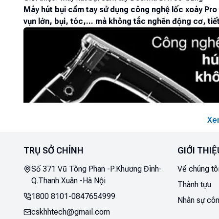
Máy hút bụi cầm tay sử dụng công nghệ lốc xoáy Pr
vụn lớn, bụi, tóc,... mà không tắc nghẽn động cơ, tiế
Xe
TRỤ SỞ CHÍNH
GIỚI THIỆ
Số 371 Vũ Tông Phan -P.Khương Đình-
Về chúng tô
Q.Thanh Xuân -Hà Nội
Thành tựu
1800 8101
-
0847654999
Nhân sự côn
cskhhtech@gmail.com