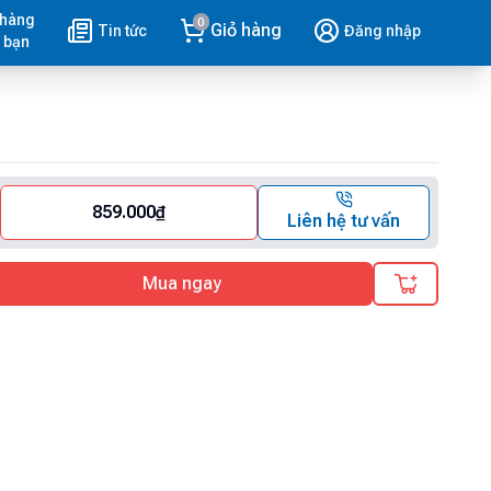
 hàng
0
Giỏ hàng
Tin tức
Đăng nhập
 bạn
859.000
₫
Liên hệ tư vấn
Mua ngay