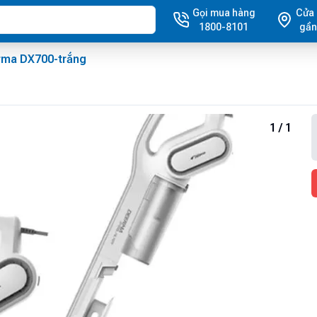
Gọi mua hàng
Cửa
1800-8101
gần
rma DX700-trắng
1
/
1