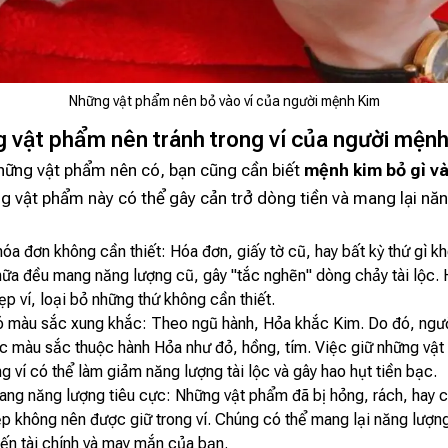
Những vật phẩm nên bỏ vào ví của người mệnh Kim
 vật phẩm nên tránh trong ví của người mện
hững vật phẩm nên có, bạn cũng cần biết
mệnh kim bỏ gì và
g vật phẩm này có thể gây cản trở dòng tiền và mang lại nă
hóa đơn không cần thiết: Hóa đơn, giấy tờ cũ, hay bất kỳ thứ gì k
ữa đều mang năng lượng cũ, gây "tắc nghẽn" dòng chảy tài lộc. 
p ví, loại bỏ những thứ không cần thiết.
 màu sắc xung khắc: Theo ngũ hành, Hỏa khắc Kim. Do đó, ngư
ác màu sắc thuộc hành Hỏa như đỏ, hồng, tím. Việc giữ những vậ
g ví có thể làm giảm năng lượng tài lộc và gây hao hụt tiền bạc.
ng năng lượng tiêu cực: Những vật phẩm đã bị hỏng, rách, hay c
p không nên được giữ trong ví. Chúng có thể mang lại năng lượng
ến tài chính và may mắn của bạn.