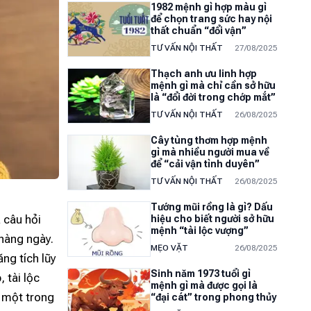
1982 mệnh gì hợp màu gì
để chọn trang sức hay nội
thất chuẩn “đổi vận”
TƯ VẤN NỘI THẤT
27/08/2025
Thạch anh ưu linh hợp
mệnh gì mà chỉ cần sở hữu
là “đổi đời trong chớp mắt”
TƯ VẤN NỘI THẤT
26/08/2025
Cây tùng thơm hợp mệnh
gì mà nhiều người mua về
để “cải vận tình duyên”
TƯ VẤN NỘI THẤT
26/08/2025
Tướng mũi rồng là gì? Dấu
 câu hỏi
hiệu cho biết người sở hữu
mệnh “tài lộc vượng”
hàng ngày.
MẸO VẶT
26/08/2025
ng tích lũy
Sinh năm 1973 tuổi gì
 tài lộc
mệnh gì mà được gọi là
à một trong
“đại cát” trong phong thủy