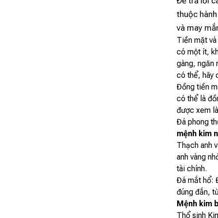
Để trả lời 
thuộc hành
và may mắn
Tiền mặt và 
có một ít, k
gàng, ngăn 
có thể, hãy
Đồng tiền m
có thể là đ
được xem là 
Đá phong th
mệnh kim nê
Thạch anh và
anh vàng nhỏ
tài chính.
Đá mắt hổ: 
đúng đắn, t
Mệnh kim bỏ
Thổ sinh Ki