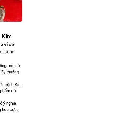
h Kim
o ví
để
ng lượng
hông còn sử
Hãy thường
ời mệnh Kim
t phẩm có
ó ý nghĩa
 tiêu cực,