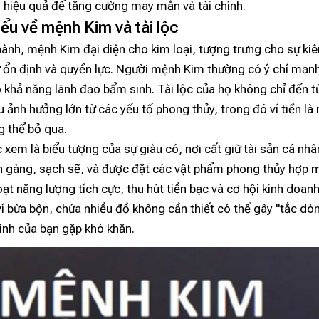
 hiệu quả để tăng cường may mắn và tài chính.
iểu về mệnh Kim và tài lộc
ành, mệnh Kim đại diện cho kim loại, tượng trưng cho sự ki
ự ổn định và quyền lực. Người mệnh Kim thường có ý chí mạn
 khả năng lãnh đạo bẩm sinh. Tài lộc của họ không chỉ đến từ
 ảnh hưởng lớn từ các yếu tố phong thủy, trong đó ví tiền là
 thể bỏ qua.
c xem là biểu tượng của sự giàu có, nơi cất giữ tài sản cá nh
ọn gàng, sạch sẽ, và được đặt các vật phẩm phong thủy hợp 
oạt năng lượng tích cực, thu hút tiền bạc và cơ hội kinh doanh
í bừa bộn, chứa nhiều đồ không cần thiết có thể gây "tắc dòn
hính của bạn gặp khó khăn.