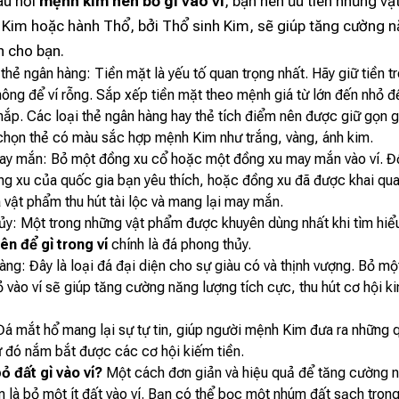
câu hỏi
mệnh kim nên bỏ gì vào ví
, bạn nên ưu tiên những v
 Kim hoặc hành Thổ, bởi Thổ sinh Kim, sẽ giúp tăng cường 
 cho bạn.
thẻ ngân hàng: Tiền mặt là yếu tố quan trọng nhất. Hãy giữ tiền tr
hông để ví rỗng. Sắp xếp tiền mặt theo mệnh giá từ lớn đến nhỏ đ
nắp. Các loại thẻ ngân hàng hay thẻ tích điểm nên được giữ gọn g
 chọn thẻ có màu sắc hợp mệnh Kim như trắng, vàng, ánh kim.
ay mắn: Bỏ một đồng xu cổ hoặc một đồng xu may mắn vào ví. Đồ
ồng xu của quốc gia bạn yêu thích, hoặc đồng xu đã được khai qu
vật phẩm thu hút tài lộc và mang lại may mắn.
ủy: Một trong những vật phẩm được khuyên dùng nhất khi tìm hi
n để gì trong ví
chính là đá phong thủy.
ng: Đây là loại đá đại diện cho sự giàu có và thịnh vượng. Bỏ mộ
 vào ví sẽ giúp tăng cường năng lượng tích cực, thu hút cơ hội k
Đá mắt hổ mang lại sự tự tin, giúp người mệnh Kim đưa ra những 
ừ đó nắm bắt được các cơ hội kiếm tiền.
 đất gì vào ví?
Một cách đơn giản và hiệu quả để tăng cường 
m là bỏ một ít đất vào ví. Bạn có thể bọc một nhúm đất sạch tro