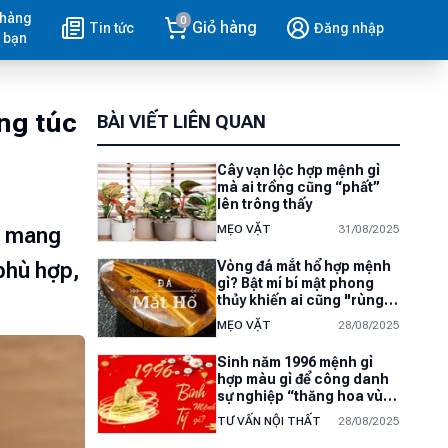
 hàng
0
Giỏ hàng
Tin tức
Đăng nhập
 bạn
ng túc
BÀI VIẾT LIÊN QUAN
Cây vạn lộc hợp mệnh gì
mà ai trồng cũng “phất”
lên trông thấy
MẸO VẶT
31/08/2025
g mang
phù hợp,
Vòng đá mắt hổ hợp mệnh
gì? Bật mí bí mật phong
thủy khiến ai cũng "rùng
mình"
MẸO VẶT
28/08/2025
Sinh năm 1996 mệnh gì
hợp màu gì để công danh
sự nghiệp “thăng hoa vùn
vụt”
TƯ VẤN NỘI THẤT
28/08/2025