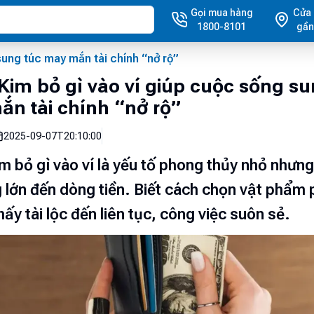
Gọi mua hàng
Cửa
1800-8101
gần
sung túc may mắn tài chính “nở rộ”
im bỏ gì vào ví giúp cuộc sống su
n tài chính “nở rộ”
2025-09-07T20:10:00
 bỏ gì vào ví là yếu tố phong thủy nhỏ nhưn
 lớn đến dòng tiền. Biết cách chọn vật phẩm 
hấy tài lộc đến liên tục, công việc suôn sẻ.