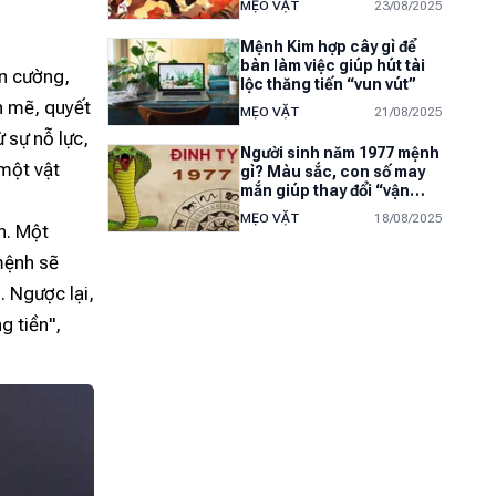
MẸO VẶT
23/08/2025
Mệnh Kim hợp cây gì để
bàn làm việc giúp hút tài
ên cường,
lộc thăng tiến “vun vút”
h mẽ, quyết
MẸO VẶT
21/08/2025
 sự nỗ lực,
Người sinh năm 1977 mệnh
 một vật
gì? Màu sắc, con số may
mắn giúp thay đổi “vận
mệnh”
MẸO VẶT
18/08/2025
ân. Một
mệnh sẽ
. Ngược lại,
g tiền",