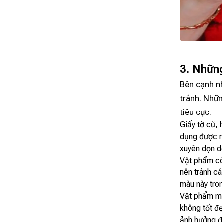
3. Những
Bên cạnh n
tránh. Nhữn
tiêu cực.
Giấy tờ cũ, 
dụng được n
xuyên dọn dẹ
Vật phẩm có
nên tránh c
màu này tron
Vật phẩm ma
không tốt đẹ
ảnh hưởng đ