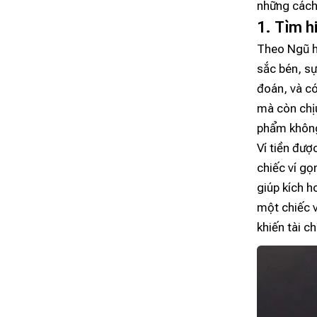
những cách
1. Tìm h
Theo Ngũ h
sắc bén, s
đoán, và có
mà còn chịu
phẩm không
Ví tiền đượ
chiếc ví g
giúp kích h
một chiếc v
khiến tài c