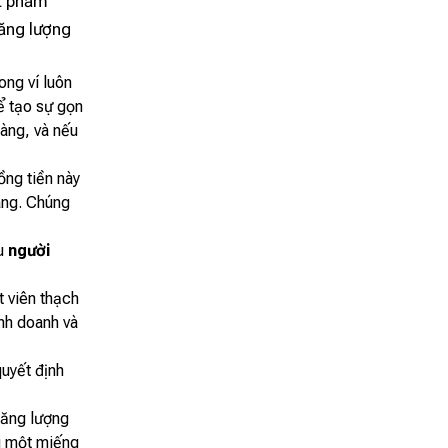
ật phẩm
năng lượng
ong ví luôn
ể tạo sự gọn
àng, và nếu
ng tiền này
ang. Chúng
ểu
người
t viên thạch
inh doanh và
quyết định
năng lượng
ng một miếng