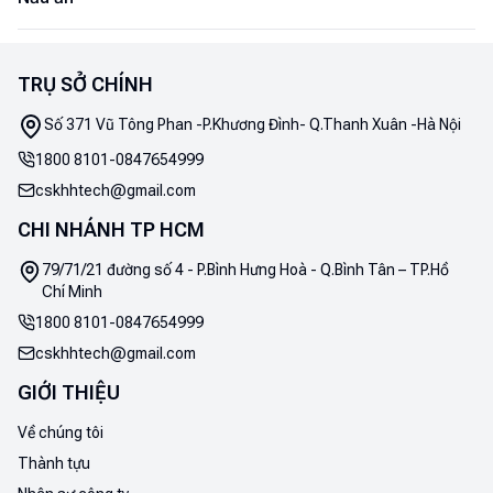
TRỤ SỞ CHÍNH
Số 371 Vũ Tông Phan -P.Khương Đình- Q.Thanh Xuân -Hà Nội
1800 8101
-
0847654999
cskhhtech@gmail.com
CHI NHÁNH TP HCM
79/71/21 đường số 4 - P.Bình Hưng Hoà - Q.Bình Tân – TP.Hồ
Chí Minh
1800 8101
-
0847654999
cskhhtech@gmail.com
GIỚI THIỆU
Về chúng tôi
Thành tựu