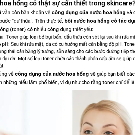
hoa hồng có thật sự cần thiết trong skincare
i vẫn còn băn khoăn về
công dụng của nước hoa hồng
và 
bước "dư thừa". Trên thực tế,
bôi nước hoa hồng có tác dụ
ng (toner) có nhiều công dụng thiết yếu:
: Toner giúp loại bỏ bụi bẩn, dầu thừa còn sót lại sau khi rửa m
 pH: Sau khi rửa mặt, da có xu hướng mất cân bằng độ pH. Tone
ạng thái cân bằng lý tưởng, sẵn sàng cho các bước dưỡng tiếp th
 dịu da: Một số loại toner chứa các thành phần cấp ẩm sẽ giúp
át.
đúng về
công dụng của nước hoa hồng
sẽ giúp bạn biết cá
h những hiểu lầm phổ biến, ví dụ như cho rằng toner chỉ để l