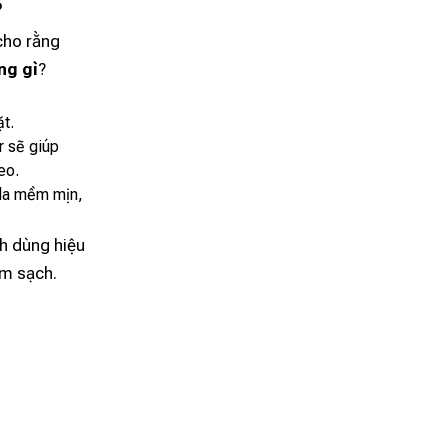
?
cho rằng
ng gì
?
ặt.
r sẽ giúp
eo.
 da mềm mịn,
ch dùng hiệu
àm sạch.