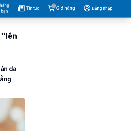
 hàng
0
Giỏ hàng
Tin tức
Đăng nhập
 bạn
 “lên
làn da
hằng