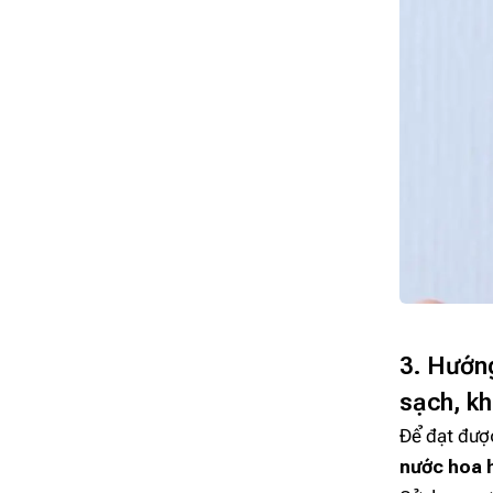
3. Hướn
sạch, k
Để đạt được
nước hoa 