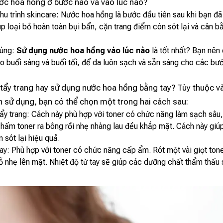
ớc hoa hồng ở bước nào và vào lúc nào?
 chu trình skincare: Nước hoa hồng là bước đầu tiên sau khi bạn đ
p loại bỏ hoàn toàn bụi bẩn, cặn trang điểm còn sót lại và cân 
dùng:
Sử dụng nước hoa hồng vào lúc nào
là tốt nhất? Bạn nên 
ào buổi sáng và buổi tối, để da luôn sạch và sẵn sàng cho các b
tẩy trang hay sử dụng nước hoa hồng bằng tay? Tùy thuộc và
 sử dụng, bạn có thể chọn một trong hai cách sau:
y trang: Cách này phù hợp với toner có chức năng làm sạch sâu, 
hấm toner ra bông rồi nhẹ nhàng lau đều khắp mặt. Cách này giúp
 sót lại hiệu quả.
y: Phù hợp với toner có chức năng cấp ẩm. Rót một vài giọt tone
vỗ nhẹ lên mặt. Nhiệt độ từ tay sẽ giúp các dưỡng chất thẩm thấu