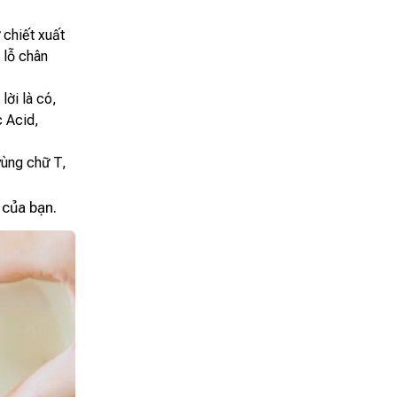
chiết xuất
 lỗ chân
 lời là có,
c Acid,
vùng chữ T,
 của bạn.