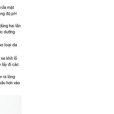
ã rửa mặt
bằng độ pH
dùng hai lần
ước dưỡng
o loại da
se khít lỗ
 lấy đi các
r ra lòng
 sâu hơn vào