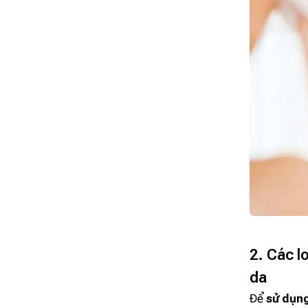
2. Các l
da
Để
sử dụn