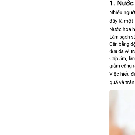
1. Nước 
Nhiều ngườ
đây là một 
Nước hoa hồ
Làm sạch sâu
Cân bằng độ
đưa da về tr
Cấp ẩm, làm
giảm căng r
Việc hiểu 
quả và trán