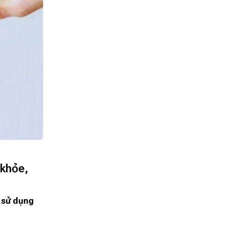
 khỏe,
t
sử dụng