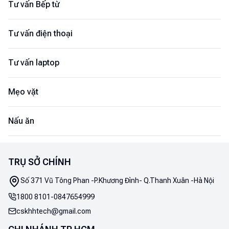
Tư vấn Bếp từ
Tư vấn điện thoại
Tư vấn laptop
Mẹo vặt
Nấu ăn
TRỤ SỞ CHÍNH
Số 371 Vũ Tông Phan -P.Khương Đình- Q.Thanh Xuân -Hà Nội
1800 8101
-
0847654999
cskhhtech@gmail.com