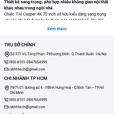
Thiết kế sang trọng, phù hợp nhiều không gian nội thất
khác nhau trong ngôi nhà
Chiếc Tivi Casper 4K 75 inch sở hữu kiểu dáng sang trọng
với các chi tiết được hoàn thiện một cách tinh tế. Khi đặt
chiếc Tivi trên ở bất kỳ không gian phòng nào, bạn và cả gia
Xem thêm
đình cũng sẽ được trải nghiệm chất lượng xứng tầm với
phần khung hình hiển thị dưới đa dạng góc độ khác nhau.
TRỤ SỞ CHÍNH
Số 371 Vũ Tông Phan -P.Khương Đình- Q.Thanh Xuân -Hà Nội
1800 8101
-
0847654999
cskhhtech@gmail.com
CHI NHÁNH TP HCM
79/71/21 đường số 4 - P.Bình Hưng Hoà - Q.Bình Tân – TP.Hồ
Chí Minh
1800 8101
-
0847654999
cskhhtech@gmail.com