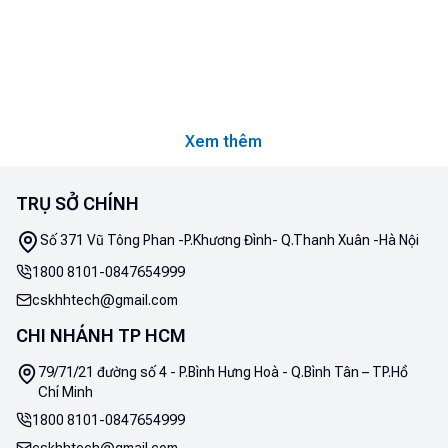
Xem thêm
TRỤ SỞ CHÍNH
Số 371 Vũ Tông Phan -P.Khương Đình- Q.Thanh Xuân -Hà Nội
1800 8101
-
0847654999
cskhhtech@gmail.com
CHI NHÁNH TP HCM
79/71/21 đường số 4 - P.Bình Hưng Hoà - Q.Bình Tân – TP.Hồ
Chí Minh
1800 8101
-
0847654999