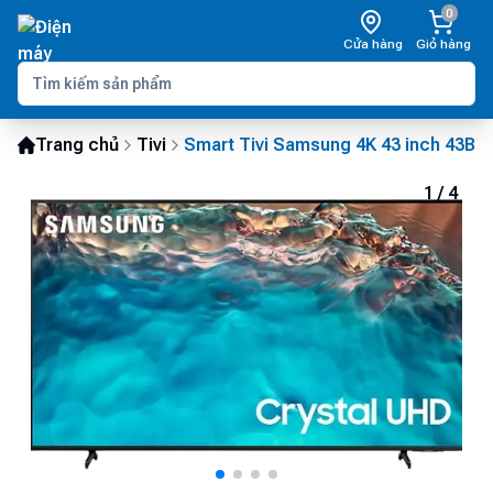
0
Cửa hàng
Giỏ hàng
Trang chủ
Tivi
Smart Tivi Samsung 4K 43 inch 43BU
1
/
4