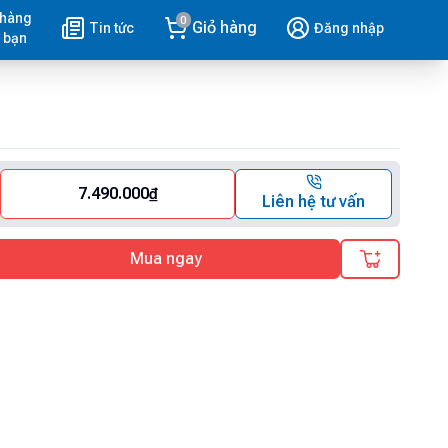
 hàng
0
Giỏ hàng
Tin tức
Đăng nhập
 bạn
7.490.000
₫
Liên hệ tư vấn
Mua ngay