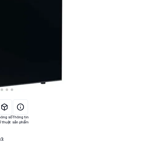
hông số
Thông tin
ĩ thuật
sản phẩm
D3