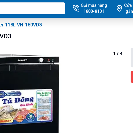
Gọi mua hàng
Cửa
1800-8101
gần
ter 118L VH-160VD3
0VD3
1
/
4