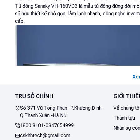
Tủ đông Sanaky VH-160VD3 là mẫu tủ đông đứng đời mới đ
sở hữu thiết kế nhỏ gọn, làm lạnh nhanh, công nghệ inverte
cấp.
Xe
TRỤ SỞ CHÍNH
GIỚI THIỆ
Số 371 Vũ Tông Phan -P.Khương Đình-
Về chúng tô
Q.Thanh Xuân -Hà Nội
Thành tựu
1800 8101
-
0847654999
Nhân sự côn
cskhhtech@gmail.com