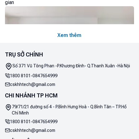
gian
Xem thêm
TRỤ SỞ CHÍNH
Số 371 Vũ Tông Phan -P.Khương Đình- Q.Thanh Xuân -Hà Nội
1800 8101
-
0847654999
cskhhtech@gmail.com
CHI NHÁNH TP HCM
79/71/21 đường số 4 - P.Bình Hưng Hoà - Q.Bình Tân – TP.Hồ
Chí Minh
Linh hoạt chuyển đổi 4 chế độ theo nhu cầu
Ngăn đông mềm linh hoạt Optimal Fresh+
1800 8101
-
0847654999
Với 4 chế độ làm lạnh linh hoạt giúp bạn dễ dàng chuyển
cskhhtech@gmail.com
đổi theo từng nhu cầu bảo quản: Chế độ "Làm mát" (phù