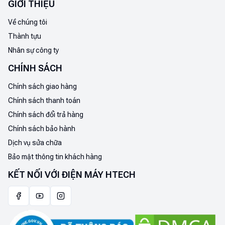
GIỚI THIỆU
hợp thực phẩm dùng hằng ngày như sữa, thịt nguội…); Chế
độ "Thịt & Cá"; Chế độ "Đông mềm" (phù hợp lưu trữ thực
Về chúng tôi
phẩm dài ngày hơn chế độ Thịt & Cá), Chế độ "Làm lạnh
Thành tựu
nhanh" cho đồ uống.
Nhân sự công ty
CHÍNH SÁCH
Chính sách giao hàng
Chính sách thanh toán
Chính sách đổi trả hàng
Chính sách bảo hành
Dịch vụ sửa chữa
Bảo mật thông tin khách hàng
KẾT NỐI VỚI ĐIỆN MÁY HTECH
*Chế độ “Làm mát”: Thanh kéo ở “Min” và chọn nhiệt độ