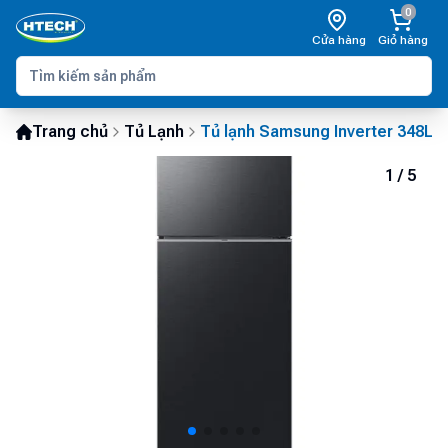
0
Cửa hàng
Giỏ hàng
Trang chủ
Tủ Lạnh
Tủ lạnh Samsung Inverter 348L
1
/
5