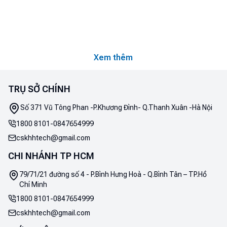
Xem thêm
TRỤ SỞ CHÍNH
Số 371 Vũ Tông Phan -P.Khương Đình- Q.Thanh Xuân -Hà Nội
1800 8101
-
0847654999
cskhhtech@gmail.com
CHI NHÁNH TP HCM
79/71/21 đường số 4 - P.Bình Hưng Hoà - Q.Bình Tân – TP.Hồ
Chí Minh
1800 8101
-
0847654999
cskhhtech@gmail.com