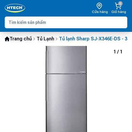
0
Cửa hàng
Giỏ hàng
Trang chủ
Tủ Lạnh
Tủ lạnh Sharp SJ-X346E-DS - 342 
1
/
1