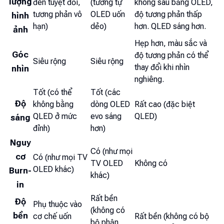
lượng
đen tuyệt đối,
(tương tự
không sâu bằng OLED,
tương phản vô
OLED uốn
độ tương phản thấp
hình
hạn)
dẻo)
hơn. QLED sáng hơn.
ảnh
Hẹp hơn, màu sắc và
Góc
độ tương phản có thể
Siêu rộng
Siêu rộng
thay đổi khi nhìn
nhìn
nghiêng.
Tốt (có thể
Tốt (các
Độ
không bằng
dòng OLED
Rất cao (đặc biệt
QLED ở mức
evo sáng
QLED)
sáng
đỉnh)
hơn)
Nguy
Có (như mọi
cơ
Có (như mọi TV
TV OLED
Không có
OLED khác)
Burn-
khác)
in
Rất bền
Độ
Phụ thuộc vào
(không có
bền
cơ chế uốn
Rất bền (không có bộ
bộ phận