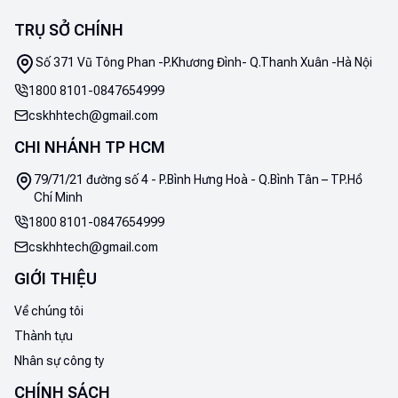
TRỤ SỞ CHÍNH
Số 371 Vũ Tông Phan -P.Khương Đình- Q.Thanh Xuân -Hà Nội
1800 8101
-
0847654999
cskhhtech@gmail.com
CHI NHÁNH TP HCM
79/71/21 đường số 4 - P.Bình Hưng Hoà - Q.Bình Tân – TP.Hồ
Chí Minh
1800 8101
-
0847654999
cskhhtech@gmail.com
GIỚI THIỆU
Về chúng tôi
Thành tựu
Nhân sự công ty
CHÍNH SÁCH