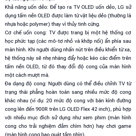
Khả năng uốn dẻo: Để tạo ra TV OLED uốn dẻo, LG sử
dụng tấm nền OLED được làm từ vật liệu dẻo (thường là
nhựa hoặc polymer) thay vì thủy tinh cứng.
Cơ chế uốn cong: TV được trang bị một hệ thống cơ
học phức tạp (các mô-tơ nhỏ và khớp nối) ẩn phía sau
màn hình. Khi người dùng nhấn nút trên điều khiển từ xa,
hệ thống này sẽ nhẹ nhàng đẩy hoặc kéo các điểm trên
tấm nền OLED, từ đó thay đổi độ cong của màn hình
một cách mượt mà.
Đa dạng độ cong: Người dùng có thể điều chỉnh TV từ
trạng thái phẳng hoàn toàn sang nhiều mức độ cong
khác nhau (ví dụ: 20 mức độ cong với bán kính đường
cong lên đến 900R trên LG OLED Flex 42 inch), phù hợp
với nhiều mục đích sử dụng như xem phim (màn hình
cong cho trải nghiệm đắm chìm hơn) hay chơi game
(màn hình cong bao quát tầm nhìn).