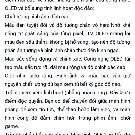
OLED và bổ sung tính linh hoạt độc đáo:
Chất lượng hình ảnh đỉnh cao:
Màu đen tuyệt đối và độ tương phản vô hạn: Nhờ khả
năng tự phát sáng của từng pixel, TV OLED mang lại
màu đen sâu thẳm, không bị hở sáng, tạo nên độ tương
phản ấn tượng và hình ảnh chân thực đến kinh ngạc.
Màu sắc sống động và chính xác: Công nghệ OLED tái
tạo màu sắc rực rỡ, dải màu rộng và độ chính xác cao.
Góc nhìn siêu rộng: Hình ảnh và màu sắc vẫn giữ
nguyên chất lượng dù bạn xem từ bất kỳ góc độ nào.
Trải nghiệm xem linh hoạt (phẳng hoặc cong): Đây là ưu
điểm độc quyền. Bạn có thể chuyển đổi giữa màn hình
phẳng để xem tin tức, thể thao hoặc làm việc, và màn
hình cong để đắm chìm hơn trong phim ảnh, chơi
game.
Tốc độ phản hồi cực nhanh: Màn hình OLED có tốc độ