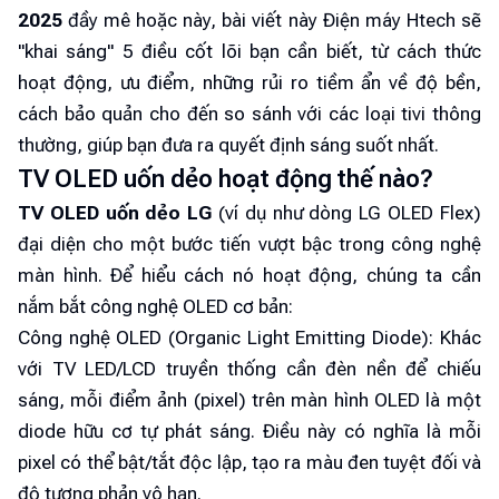
2025
đầy mê hoặc này, bài viết này Điện máy Htech sẽ
"khai sáng" 5 điều cốt lõi bạn cần biết, từ cách thức
hoạt động, ưu điểm, những rủi ro tiềm ẩn về độ bền,
cách bảo quản cho đến so sánh với các loại tivi thông
thường, giúp bạn đưa ra quyết định sáng suốt nhất.
TV OLED uốn dẻo hoạt động thế nào?
TV OLED uốn dẻo LG
(ví dụ như dòng LG OLED Flex)
đại diện cho một bước tiến vượt bậc trong công nghệ
màn hình. Để hiểu cách nó hoạt động, chúng ta cần
nắm bắt công nghệ OLED cơ bản:
Công nghệ OLED (Organic Light Emitting Diode): Khác
với TV LED/LCD truyền thống cần đèn nền để chiếu
sáng, mỗi điểm ảnh (pixel) trên màn hình OLED là một
diode hữu cơ tự phát sáng. Điều này có nghĩa là mỗi
pixel có thể bật/tắt độc lập, tạo ra màu đen tuyệt đối và
độ tương phản vô hạn.