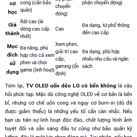
cong (cần bảo
phận chuyển động)
cơ
chuyển
quản)
học
động)
Rất cao (là
Giá
Đa dạng, từ phổ thông
dòng cao cấp
Cao
đến cao cấp
thành
nhất)
Xem phim,
Mục
Đa năng, phù
giải trí cao
Đa dạng, phù hợp
đích
hợp cho cả xem
cấp,
nhiều nhu cầu và ngân
phim và chơi
sử
gaming (ổn
sách
game (linh hoạt)
dụng
định)
Tóm lại,
TV OLED uốn dẻo LG có bền không
là câu
hỏi phức tạp. Mặc dù công nghệ OLED về cơ bản là bền
bỉ, nhưng cơ chế uốn cong và nguy cơ burn-in (dù đã
được giảm thiểu) là những yếu tố cần cân nhắc. Nếu
bạn ưu tiên sự linh hoạt độc đáo, chất lượng hình ảnh
tuyệt đối và sẵn sàng đầu tư cũng như bảo quản kỹ