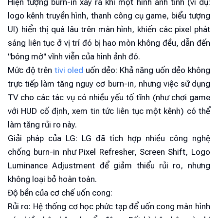
Hiện tượng burn-in xảy ra khi một hình ảnh tĩnh (ví dụ:
logo kênh truyền hình, thanh công cụ game, biểu tượng
UI) hiển thị quá lâu trên màn hình, khiến các pixel phát
sáng liên tục ở vị trí đó bị hao mòn không đều, dẫn đến
"bóng mờ" vĩnh viễn của hình ảnh đó.
Mức độ trên
tivi oled
uốn dẻo: Khả năng uốn dẻo không
trực tiếp làm tăng nguy cơ burn-in, nhưng việc sử dụng
TV cho các tác vụ có nhiều yếu tố tĩnh (như chơi game
với HUD cố định, xem tin tức liên tục một kênh) có thể
làm tăng rủi ro này.
Giải pháp của LG: LG đã tích hợp nhiều công nghệ
chống burn-in như Pixel Refresher, Screen Shift, Logo
Luminance Adjustment để giảm thiểu rủi ro, nhưng
không loại bỏ hoàn toàn.
Độ bền của cơ chế uốn cong:
Rủi ro: Hệ thống cơ học phức tạp để uốn cong màn hình