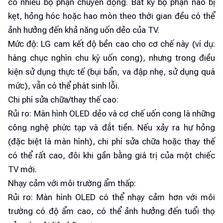
có nhiều bộ phận chuyển động. Bất kỳ bộ phận nào bị
kẹt, hỏng hóc hoặc hao mòn theo thời gian đều có thể
ảnh hưởng đến khả năng uốn dẻo của TV.
Mức độ: LG cam kết độ bền cao cho cơ chế này (ví dụ:
hàng chục nghìn chu kỳ uốn cong), nhưng trong điều
kiện sử dụng thực tế (bụi bẩn, va đập nhẹ, sử dụng quá
mức), vẫn có thể phát sinh lỗi.
Chi phí sửa chữa/thay thế cao:
Rủi ro: Màn hình OLED dẻo và cơ chế uốn cong là những
công nghệ phức tạp và đắt tiền. Nếu xảy ra hư hỏng
(đặc biệt là màn hình), chi phí sửa chữa hoặc thay thế
có thể rất cao, đôi khi gần bằng giá trị của một chiếc
TV mới.
Nhạy cảm với môi trường ẩm thấp:
Rủi ro: Màn hình OLED có thể nhạy cảm hơn với môi
trường có độ ẩm cao, có thể ảnh hưởng đến tuổi thọ