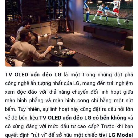
TV OLED uốn dẻo LG
là một trong những đột phá
công nghệ ấn tượng nhất của LG, mang đến trải nghiệm
xem độc đáo với khả năng chuyển đổi linh hoạt giữa
màn hình phẳng và màn hình cong chỉ bằng một nút
bấm. Tuy nhiên, sự linh hoạt này cũng đặt ra câu hỏi lớn
về độ bền: liệu
TV OLED uốn dẻo LG có bền không
và
có xứng đáng với mức đầu tư cao cấp? Trước khi bạn
quyết định "rút ví" để sở hữu một chiếc
tivi LG Model