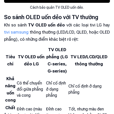
Cách bảo quản TV OLED uốn dẻo.
So sánh OLED uốn dẻo với TV thường
Khi so sánh
TV OLED uốn dẻo
với các loại tivi LG hay
tivi samsung
thông thường (LED/LCD, QLED, hoặc OLED
phẳng), có những điểm khác biệt rõ rệt:
TV OLED
Tiêu
TV OLED uốn
phẳng (LG
TV LED/LCD/QLED
chí
dẻo LG
C-series,
thông thường
G-series)
Khả
Có thể chuyển
Chỉ cố định
năng
Chỉ cố định ở dạng
đổi giữa phẳng
ở dạng
phẳng
uốn
và cong
phẳng
cong
Chất
Đỉnh cao (màu
Đỉnh cao
Tốt, nhưng màu đen