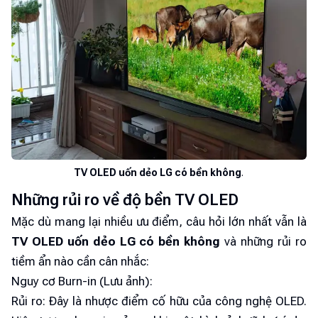
TV OLED uốn dẻo LG có bền không
.
Những rủi ro về độ bền TV OLED
Mặc dù mang lại nhiều ưu điểm, câu hỏi lớn nhất vẫn là
TV OLED uốn dẻo LG có bền không
và những rủi ro
tiềm ẩn nào cần cân nhắc:
Nguy cơ Burn-in (Lưu ảnh):
Rủi ro: Đây là nhược điểm cố hữu của công nghệ OLED.