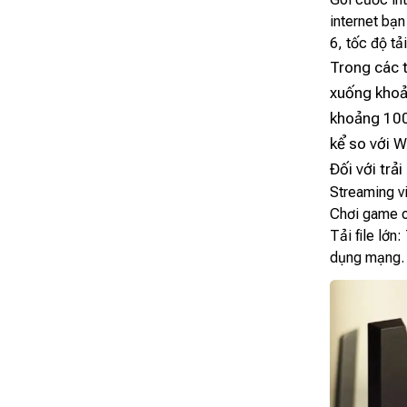
internet bạ
6, tốc độ tả
Trong các 
xuống khoả
khoảng 100
kể so với W
Đối với trả
Streaming vi
Chơi game o
Tải file lớn
dụng mạng.