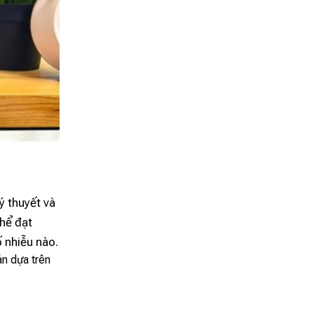
ý thuyết và
thể đạt
 nhiễu nào.
án dựa trên
.