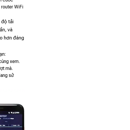
 router WiFi
 độ tải
ần, và
ao hơn đáng
ạn:
 cùng xem.
ượt mà.
 đang sử