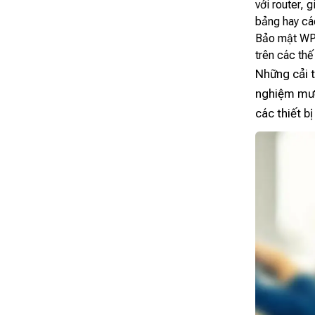
với router, 
bảng hay các
Bảo mật WPA
trên các thế
Những cải t
nghiệm mượ
các thiết b