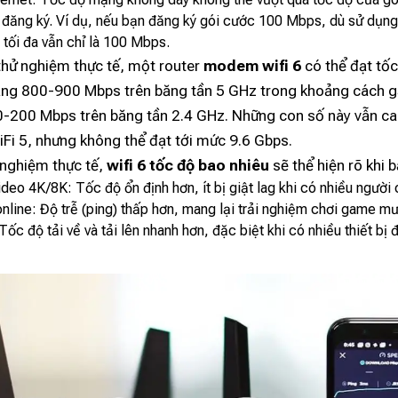
n đăng ký. Ví dụ, nếu bạn đăng ký gói cước 100 Mbps, dù sử dụng
i tối đa vẫn chỉ là 100 Mbps.
thử nghiệm thực tế, một router
modem wifi 6
có thể đạt tốc
ng 800-900 Mbps trên băng tần 5 GHz trong khoảng cách g
-200 Mbps trên băng tần 2.4 GHz. Những con số này vẫn c
iFi 5, nhưng không thể đạt tới mức 9.6 Gbps.
i nghiệm thực tế,
wifi 6 tốc độ bao nhiêu
sẽ thể hiện rõ khi b
deo 4K/8K: Tốc độ ổn định hơn, ít bị giật lag khi có nhiều người
nline: Độ trễ (ping) thấp hơn, mang lại trải nghiệm chơi game m
: Tốc độ tải về và tải lên nhanh hơn, đặc biệt khi có nhiều thiết bị