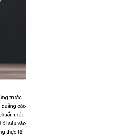
đứng trước
g quảng cáo
 chuẩn mới.
ẽ đi sâu vào
ng thực tế