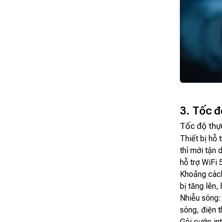
3. Tốc đ
Tốc độ thực
Thiết bị hỗ 
thì mới tận
hỗ trợ WiFi 
Khoảng cách 
bị tăng lên,
Nhiễu sóng: 
sóng, điện t
Gói cước in