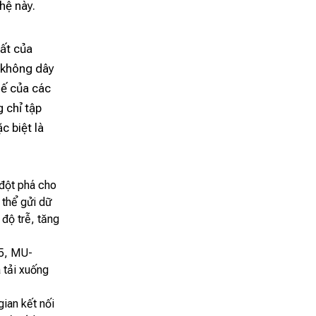
hệ này.
hất của
i không dây
hế của các
 chỉ tập
c biệt là
đột phá cho
 thể gửi dữ
 độ trễ, tăng
 5, MU-
 tải xuống
ian kết nối