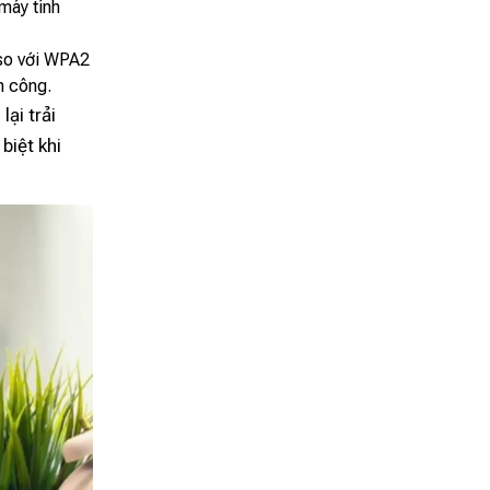
 máy tính
so với WPA2
n công.
ại trải
biệt khi