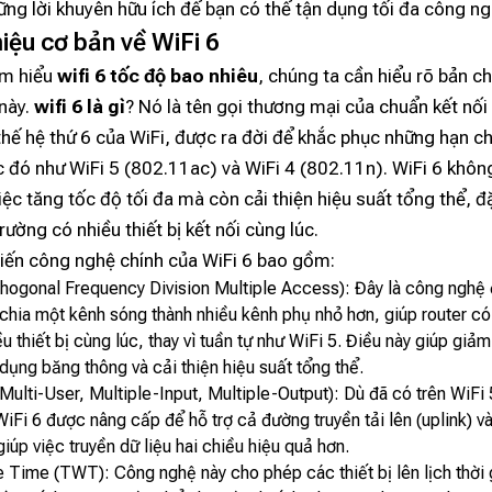
ng lời khuyên hữu ích để bạn có thể tận dụng tối đa công ng
thiệu cơ bản về WiFi 6
ìm hiểu
wifi 6 tốc độ bao nhiêu
, chúng ta cần hiểu rõ bản c
này.
wifi 6 là gì
? Nó là tên gọi thương mại của chuẩn kết nố
hế hệ thứ 6 của WiFi, được ra đời để khắc phục những hạn c
 đó như WiFi 5 (802.11ac) và WiFi 4 (802.11n). WiFi 6 không
iệc tăng tốc độ tối đa mà còn cải thiện hiệu suất tổng thể, đặ
rường có nhiều thiết bị kết nối cùng lúc.
tiến công nghệ chính của WiFi 6 bao gồm:
ogonal Frequency Division Multiple Access): Đây là công nghệ 
chia một kênh sóng thành nhiều kênh phụ nhỏ hơn, giúp router có
ều thiết bị cùng lúc, thay vì tuần tự như WiFi 5. Điều này giúp giảm
dụng băng thông và cải thiện hiệu suất tổng thể.
lti-User, Multiple-Input, Multiple-Output): Dù đã có trên WiFi
Fi 6 được nâng cấp để hỗ trợ cả đường truyền tải lên (uplink) và
giúp việc truyền dữ liệu hai chiều hiệu quả hơn.
 Time (TWT): Công nghệ này cho phép các thiết bị lên lịch thời g