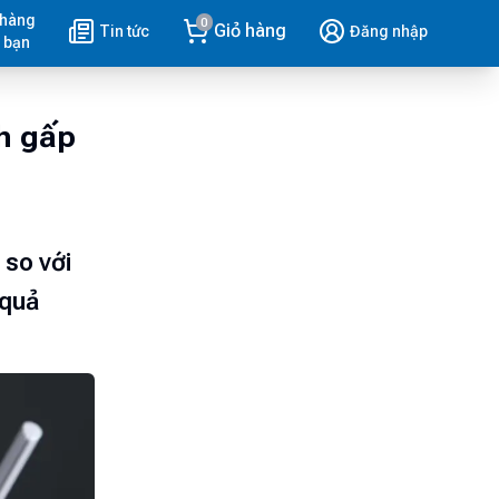
 hàng
0
Giỏ hàng
Tin tức
Đăng nhập
 bạn
nh gấp
 so với
 quả