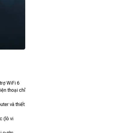
 trợ WiFi 6
ện thoại chỉ
ter và thiết
 (lò vi
ói cước