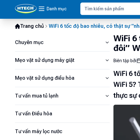
Danh mục
Trang chủ
WiFi 6 tốc độ bao nhiêu, có thật sự “n
WiFi 6
Chuyên mục
đôi” W
Mẹo vặt sử dụng máy giặt
Biên tập bởi
WiFi 6 t
Mẹo vặt sử dụng điều hòa
WiFi 5? 
thực sự 
Tư vấn mua tủ lạnh
Tư vấn Điều hòa
Tư vấn máy lọc nước