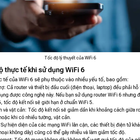
Tốc độ lý thuyết của WiFi 6
ộ thực tế khi sử dụng WiFi 6
 tế của WiFi 6 sẽ phụ thuộc vào nhiều yếu tố, bao gồm:
trợ: Cả router và thiết bị đầu cuối (điện thoại, laptop) đều phải hỗ
 dụng được công nghệ này. Nếu bạn sử dụng router WiFi 6 nhưng đi
5, tốc độ kết nối sẽ giới hạn ở chuẩn WiFi 5.
và vật cản: Tốc độ kết nối sẽ giảm dần khi khoảng cách giữa rou
 hoặc khi có nhiều tường, vật cản.
Sự hiện diện của các mạng WiFi lân cận, các thiết bị điện tử khác
hoại không dây) cũng có thể gây nhiễu và làm giảm tốc độ.
ternet: Tốc độ mạng không dây không thể vượt quá tốc độ của g