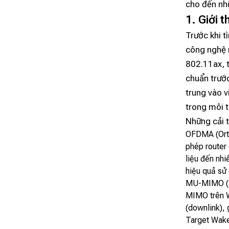
cho đến nhữ
1. Giới 
Trước khi t
công nghệ 
802.11ax, t
chuẩn trước
trung vào v
trong môi t
Những cải 
OFDMA (Orth
phép router 
liệu đến nhi
hiệu quả sử 
MU-MIMO (Mu
MIMO trên Wi
(downlink), 
Target Wake