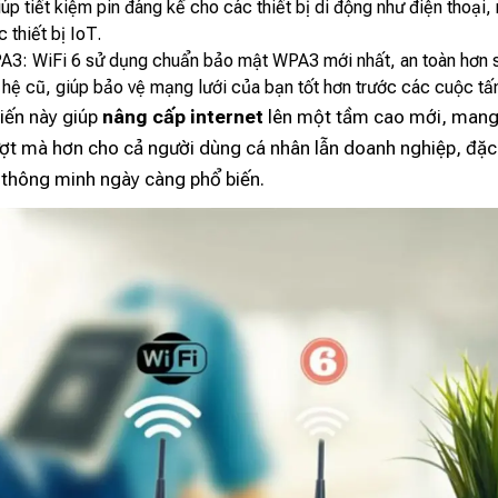
giúp tiết kiệm pin đáng kể cho các thiết bị di động như điện thoại,
 thiết bị IoT.
3: WiFi 6 sử dụng chuẩn bảo mật WPA3 mới nhất, an toàn hơn 
 hệ cũ, giúp bảo vệ mạng lưới của bạn tốt hơn trước các cuộc tấ
iến này giúp
nâng cấp internet
lên một tầm cao mới, mang l
t mà hơn cho cả người dùng cá nhân lẫn doanh nghiệp, đặc 
ị thông minh ngày càng phổ biến.