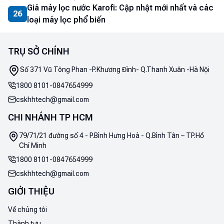
Giá máy lọc nước Karofi: Cập nhật mới nhất và các
26
loại máy lọc phổ biến
TRỤ SỞ CHÍNH
Số 371 Vũ Tông Phan -P.Khương Đình- Q.Thanh Xuân -Hà Nội
1800 8101
-
0847654999
cskhhtech@gmail.com
CHI NHÁNH TP HCM
79/71/21 đường số 4 - P.Bình Hưng Hoà - Q.Bình Tân – TP.Hồ
Chí Minh
1800 8101
-
0847654999
cskhhtech@gmail.com
GIỚI THIỆU
Về chúng tôi
Thành tựu