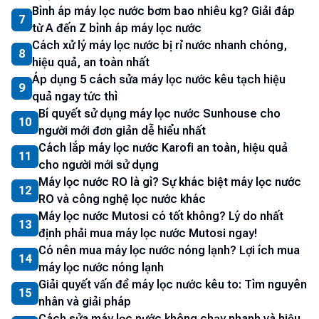
Bình áp máy lọc nước bơm bao nhiêu kg? Giải đáp
7
từ A đến Z bình áp máy lọc nước
Cách xử lý máy lọc nước bị rỉ nước nhanh chóng,
8
hiệu quả, an toàn nhất
Áp dụng 5 cách sửa máy lọc nước kêu tạch hiệu
9
quả ngay tức thì
Bí quyết sử dụng máy lọc nước Sunhouse cho
10
người mới đơn giản dễ hiểu nhất
Cách lắp máy lọc nước Karofi an toàn, hiệu quả
11
cho người mới sử dụng
Máy lọc nước RO là gì? Sự khác biệt máy lọc nước
12
RO và công nghệ lọc nước khác
Máy lọc nước Mutosi có tốt không? Lý do nhất
13
định phải mua máy lọc nước Mutosi ngay!
Có nên mua máy lọc nước nóng lạnh? Lợi ích mua
14
máy lọc nước nóng lạnh
Giải quyết vấn đề máy lọc nước kêu to: Tìm nguyên
15
nhân và giải pháp
Cách sửa máy lọc nước không chạy nhanh và hiệu