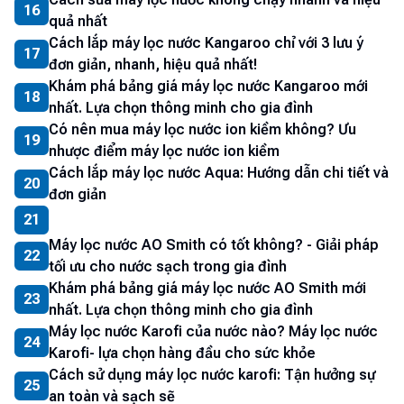
16
quả nhất
Cách lắp máy lọc nước Kangaroo chỉ với 3 lưu ý
17
đơn giản, nhanh, hiệu quả nhất!
Khám phá bảng giá máy lọc nước Kangaroo mới
18
nhất. Lựa chọn thông minh cho gia đình
Có nên mua máy lọc nước ion kiềm không? Ưu
19
nhược điểm máy lọc nước ion kiềm
Cách lắp máy lọc nước Aqua: Hướng dẫn chi tiết và
20
đơn giản
21
Máy lọc nước AO Smith có tốt không? - Giải pháp
22
tối ưu cho nước sạch trong gia đình
Khám phá bảng giá máy lọc nước AO Smith mới
23
nhất. Lựa chọn thông minh cho gia đình
Máy lọc nước Karofi của nước nào? Máy lọc nước
24
Karofi- lựa chọn hàng đầu cho sức khỏe
Cách sử dụng máy lọc nước karofi: Tận hưởng sự
25
an toàn và sạch sẽ