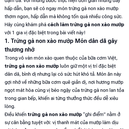
đậm đà. Với những bước thực hiện đơn giản nhưng đầy
hấp dẫn, bạn sẽ có ngay món trứng gà non xào mướp
thơm ngon, hấp dẫn mà không tốn quá nhiều công sức.
Hãy cùng khám phá
cách làm trứng gà non xào mướp
với 1 gia vị đặc biệt trong bài viết này!
1. Trứng gà non xào mướp Món dân dã gây
thương nhớ
Trong vô vàn món xào quen thuộc của bữa cơm Việt,
trứng gà non xào mướp
luôn giữ một vị trí đặc biệt
dân dã, bình dị nhưng lại có sức hút khó tả. Món ăn này
gợi nhớ về những bữa cơm quê giản dị, nơi hương mướp
ngọt mát hòa cùng vị béo ngậy của trứng gà non lan tỏa
trong gian bếp, khiến ai từng thưởng thức đều dễ xiêu
lòng.
Điều khiến
trứng gà non xào mướp
“ghi điểm” nằm ở
sự cân bằng tuyệt vời: vị thanh mát của mướp làm dịu