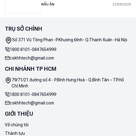
NẤU ĂN
22/08/2025
TRỤ SỞ CHÍNH
Số 371 Vũ Tông Phan -P.Khương Đình- Q.Thanh Xuân -Hà Nội
1800 8101
-
0847654999
cskhhtech@gmail.com
CHI NHÁNH TP HCM
79/71/21 đường số 4 - P.Bình Hưng Hoà - Q.Bình Tân – TP.Hồ
Chí Minh
1800 8101
-
0847654999
cskhhtech@gmail.com
GIỚI THIỆU
Về chúng tôi
Thành tựu