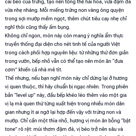
cái béo của trứng, tạo nên tổng thể hài hòa, vừa đậm đà
vừa nhẹ nhàng. Mỗi miếng trứng non vàng óng quyện
trong sợi mướp mềm ngọt, thêm chút tiêu cay nhẹ chỉ
nghĩ thôi cũng thấy ấm bụng.
Không chỉ ngon, món này còn mang ý nghĩa ẩm thực
truyền thống đại diện cho nét tinh tế của người Việt
trong cách phối hợp nguyên liệu: từ những thứ đơn giản
trong vườn, bếp nhỏ vẫn có thể tạo nên món ăn “đưa
cơm” khiến cả nhà mê tít.
Thế nhưng, nếu bạn nghĩ món này chỉ dừng lại ở hương
vị quen thuộc, thì hãy chuẩn bị ngạc nhiên. Trong phiên
bản “level up” này, đầu bếp khéo léo thêm vào một gia
vị lạ mà quen thứ từng xuất hiện trong nhiều món dân
gian nhưng ít ai ngờ lại hợp đến vậy với trứng non và
mướp. Chỉ cần một thìa nhỏ, hương vị món ăn bỗng “bật
tone” rõ rệt: mùi thơm đậm đà, vị béo trở nên sâu và