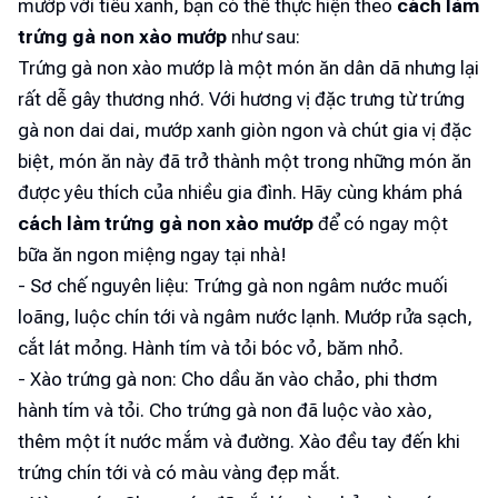
mướp với tiêu xanh, bạn có thể thực hiện theo
cách làm
trứng gà non xào mướp
như sau:
Trứng gà non xào mướp là một món ăn dân dã nhưng lại
rất dễ gây thương nhớ. Với hương vị đặc trưng từ trứng
gà non dai dai, mướp xanh giòn ngon và chút gia vị đặc
biệt, món ăn này đã trở thành một trong những món ăn
được yêu thích của nhiều gia đình. Hãy cùng khám phá
cách làm trứng gà non xào mướp
để có ngay một
bữa ăn ngon miệng ngay tại nhà!
- Sơ chế nguyên liệu: Trứng gà non ngâm nước muối
loãng, luộc chín tới và ngâm nước lạnh. Mướp rửa sạch,
cắt lát mỏng. Hành tím và tỏi bóc vỏ, băm nhỏ.
- Xào trứng gà non: Cho dầu ăn vào chảo, phi thơm
hành tím và tỏi. Cho trứng gà non đã luộc vào xào,
thêm một ít nước mắm và đường. Xào đều tay đến khi
trứng chín tới và có màu vàng đẹp mắt.