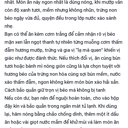
nhất. Món ăn này ngon nhất là dùng nóng, khi mướp vẫn
còn độ xanh tươi, mềm nhưng không nhũn, trứng non
béo ngậy vừa đủ, quyện đều trong lớp nước xào sánh
nhẹ.
Bạn có thể ăn kèm cơm trắng để cảm nhận rõ vị béo
mặn xen lẫn ngọt thanh tự nhiên từng muỗng cơm thấm
đẫm hương mướp, trứng và gia vị “lạ mà quen” khiến vị
giác như được đánh thức. Nếu thích đổi vị, ăn cùng bún
tươi hoặc bánh mì nóng giòn cũng là lựa chọn tuyệt vời
hương béo của trứng non hòa cùng sợi bún mềm, nước
xào thấm đẫm, ngon không kém món bún xào hải sản.
Cách bảo quản giữ trọn vị béo mà không bị tanh
Nếu còn dư, bạn nên để nguội hoàn toàn, cho vào hộp
đậy kín và bảo quản trong ngăn mát tủ lạnh. Khi dùng
lại, hâm nóng bằng chảo chống dính, thêm một ít dầu
ăn hoặc vài giọt nước mắm để khử mùi và làm món ăn