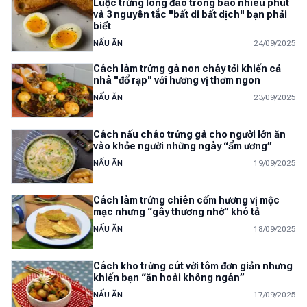
Luộc trứng lòng đào trong bao nhiêu phút
và 3 nguyên tắc "bất di bất dịch" bạn phải
biết
NẤU ĂN
24/09/2025
Cách làm trứng gà non cháy tỏi khiến cả
nhà "đổ rạp" với hương vị thơm ngon
NẤU ĂN
23/09/2025
Cách nấu cháo trứng gà cho người lớn ăn
vào khỏe người những ngày “ẩm ương”
NẤU ĂN
19/09/2025
Cách làm trứng chiên cốm hương vị mộc
mạc nhưng “gây thương nhớ” khó tả
NẤU ĂN
18/09/2025
Cách kho trứng cút với tôm đơn giản nhưng
khiến bạn “ăn hoài không ngán”
NẤU ĂN
17/09/2025