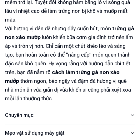
mềm trở lại. Tuyệt đối không hâm bằng lò vi sóng quá
lâu vì nhiệt cao dễ làm trứng non bị khô và mướp mất
màu.
Với hương vị dân dã nhưng đầy cuốn hút, món
trứng gà
non xào mướp
luôn khiến bữa cơm gia đình trở nên ấm
áp và tròn vị hơn. Chỉ cần một chút khéo léo và sáng
tạo, bạn hoàn toàn có thể “nâng cấp” món quen thành
đặc sản khó quên. Hy vọng rằng với hướng dẫn chi tiết
trên, bạn đã nắm rõ
cách làm trứng gà non xào
mướp
thơm ngon, béo ngậy và đậm đà hương vị quê
nhà món ăn vừa giản dị vừa khiến ai cũng phải xuýt xoa
mỗi lần thưởng thức.
Chuyên mục
Mẹo vặt sử dụng máy giặt