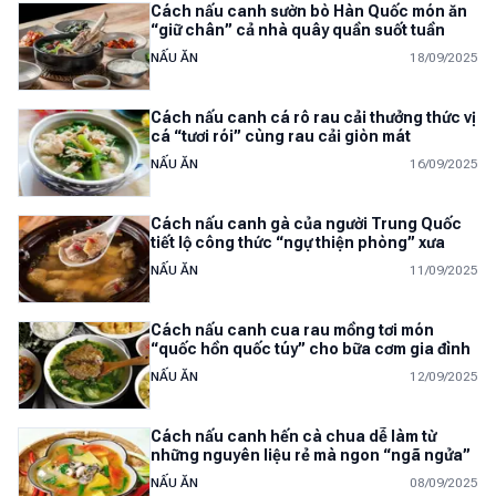
Cách nấu canh sườn bò Hàn Quốc món ăn
“giữ chân” cả nhà quây quần suốt tuần
NẤU ĂN
18/09/2025
Cách nấu canh cá rô rau cải thưởng thức vị
cá “tươi rói” cùng rau cải giòn mát
NẤU ĂN
16/09/2025
Cách nấu canh gà của người Trung Quốc
tiết lộ công thức “ngự thiện phòng” xưa
NẤU ĂN
11/09/2025
Cách nấu canh cua rau mồng tơi món
“quốc hồn quốc túy” cho bữa cơm gia đình
NẤU ĂN
12/09/2025
Cách nấu canh hến cà chua dễ làm từ
những nguyên liệu rẻ mà ngon “ngã ngửa”
NẤU ĂN
08/09/2025