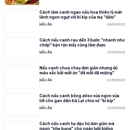
Cách làm canh ngao nấu hoa thiên lý mát
lành ngon ngọt với bí kíp của mẹ “đảm”
NẤU ĂN
08/09/2025
Cách nấu canh rau dền 3 bước “nhanh như
chớp” bận rộn mấy cũng làm được
NẤU ĂN
07/09/2025
Nấu canh chua chay đơn giản nhưng đủ
màu sắc bắt mắt ăn “đã mắt đã miệng”
NẤU ĂN
07/09/2025
Cách nấu canh bông atiso vừa ngon vừa
tốt cho gan dân Đà Lạt chia sẻ “bí kíp”
NẤU ĂN
07/09/2025
Cách nấu canh hẹ đậu hũ đơn giản mà
ngon “nhẹ bụng” cho ngày lười biếng