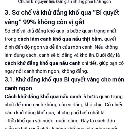
Chuẩn bị nguyên liệu Đơn giản nhưng phải tươi ngon
3. Sơ chế và khử đắng khổ qua “Bí quyết
vàng” 99% không còn vị gắt
Sơ chế và khử đắng khổ qua là bước quan trọng nhất
trong
cách làm canh khổ qua nấu thịt bằm
, quyết
định đến độ ngon và dễ ăn của món canh. Nếu không
làm đúng cách, canh sẽ bị đắng và khó ăn. Dưới đây là
cách khử đắng khổ qua nấu canh
chi tiết, giúp bạn có
ngay nồi canh thơm ngon, không đắng.
3.1. Khử đắng khổ qua Bí quyết vàng cho món
canh ngon
Cách khử đắng khổ qua nấu canh
là bước quan trọng
nhất để món canh không còn vị đắng khó chịu. Có nhiều
cách khử đắng khổ qua, nhưng phổ biến nhất là:
- Rửa khổ qua với nước muối loãng: Đây là cách đơn
giản và hiệu quả nhất. Nhúng khổ qua vào nước muối