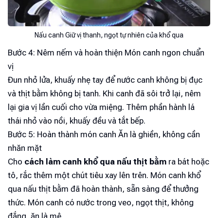
Nấu canh Giữ vị thanh, ngọt tự nhiên của khổ qua
Bước 4: Nêm nếm và hoàn thiện Món canh ngon chuẩn
vị
Đun nhỏ lửa, khuấy nhẹ tay để nước canh không bị đục
và thịt bằm không bị tanh. Khi canh đã sôi trở lại, nêm
lại gia vị lần cuối cho vừa miệng. Thêm phần hành lá
thái nhỏ vào nồi, khuấy đều và tắt bếp.
Bước 5: Hoàn thành món canh Ăn là ghiền, không cần
nhăn mặt
Cho
cách làm canh khổ qua nấu thịt bằm
ra bát hoặc
tô, rắc thêm một chút tiêu xay lên trên. Món canh khổ
qua nấu thịt bằm đã hoàn thành, sẵn sàng để thưởng
thức. Món canh có nước trong veo, ngọt thịt, không
đắng, ăn là mê.