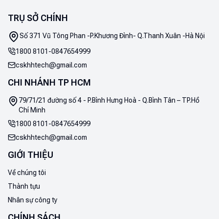
TRỤ SỞ CHÍNH
Số 371 Vũ Tông Phan -P.Khương Đình- Q.Thanh Xuân -Hà Nội
1800 8101
-
0847654999
cskhhtech@gmail.com
CHI NHÁNH TP HCM
79/71/21 đường số 4 - P.Bình Hưng Hoà - Q.Bình Tân – TP.Hồ
Chí Minh
1800 8101
-
0847654999
cskhhtech@gmail.com
GIỚI THIỆU
Về chúng tôi
Thành tựu
Nhân sự công ty
CHÍNH SÁCH