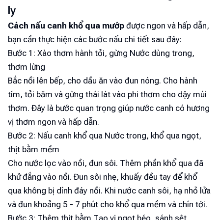
ly
Cách nấu canh khổ qua mướp
được ngon và hấp dẫn,
bạn cần thực hiện các bước nấu chi tiết sau đây:
Bước 1: Xào thơm hành tỏi, gừng Nước dùng trong,
thơm lừng
Bắc nồi lên bếp, cho dầu ăn vào đun nóng. Cho hành
tím, tỏi băm và gừng thái lát vào phi thơm cho dậy mùi
thơm. Đây là bước quan trọng giúp nước canh có hương
vị thơm ngon và hấp dẫn.
Bước 2: Nấu canh khổ qua Nước trong, khổ qua ngọt,
thịt bằm mềm
Cho nước lọc vào nồi, đun sôi. Thêm phần khổ qua đã
khử đắng vào nồi. Đun sôi nhẹ, khuấy đều tay để khổ
qua không bị dính đáy nồi. Khi nước canh sôi, hạ nhỏ lửa
và đun khoảng 5 - 7 phút cho khổ qua mềm và chín tới.
Bước 3: Thêm thịt bằm Tạo vị ngọt béo, sánh sệt