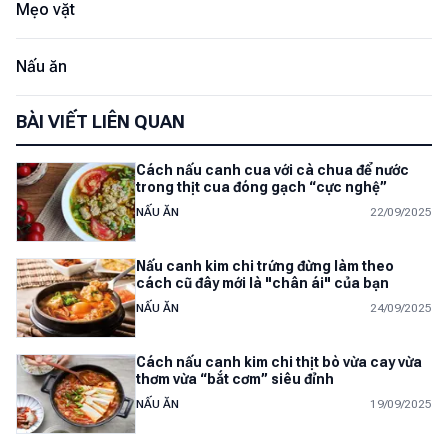
Mẹo vặt
Nấu ăn
BÀI VIẾT LIÊN QUAN
Cách nấu canh cua với cà chua để nước
trong thịt cua đóng gạch “cực nghệ”
NẤU ĂN
22/09/2025
Nấu canh kim chi trứng đừng làm theo
cách cũ đây mới là "chân ái" của bạn
NẤU ĂN
24/09/2025
Cách nấu canh kim chi thịt bò vừa cay vừa
thơm vừa “bắt cơm” siêu đỉnh
NẤU ĂN
19/09/2025